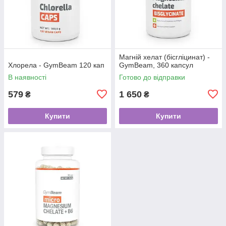
Магній хелат (бісгліцинат) -
Хлорела - GymBeam 120 кап
GymBeam, 360 капсул
В наявності
Готово до відправки
579
1 650
₴
₴
Купити
Купити