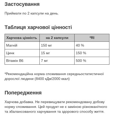
Застосування
Приймати по 2 капсули на день.
Таблиця харчової цінності
Харчова цінність
на 2 капсули
*RI
Магній
150 мг
40 %
Цинк
15 мг
150 %
Вітамін B6
7 мг
500 %
*Рекомендаційна норма споживання середньостатистичної
дорослої людини (8400 кДж/2000 ккал)
Попередження
Харчова добавка. Не перевищувати рекомендовану добову
норму споживання. Цей продукт не є заміною різноманітного
та збалансованого харчування та здорового способу життя.