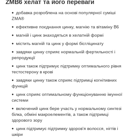
ZMB6 хелат та його переваги
добавка розроблена на основі популярної суміші
ZMA®
ефективне поєднання цинку, магнію та вітаміну В6
магній і цинк знаходяться в хелатній формі
містить магній та цинк у формі бісгліцинату
завдяки цинку сприяє нормальній фертильності і
репродукції
цинк також підтримує підтримку оптимального рівня
тестостерону в крові
завдяки цинку також сприяє підтримці когнітивних
функцій
цинк сприяє оптимальному функціонуванню імунної
системи
включений цинк бере участь у нормальному синтезі
білка, обміні макроелементів, а також підтримці
здорового зору
цинк підтримує підтримку здоров'я волосся, нігтів і
шкіри