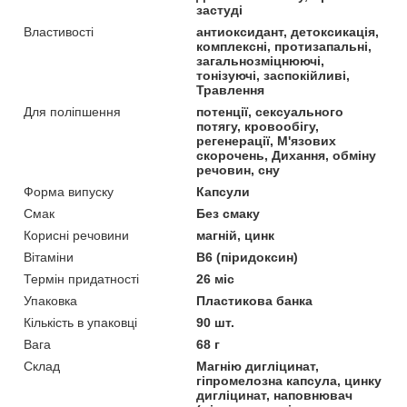
застуді
Властивості
антиоксидант, детоксикація,
комплексні, протизапальні,
загальнозміцнюючі,
тонізуючі, заспокійливі,
Травлення
Для поліпшення
потенції, сексуального
потягу, кровообігу,
регенерації, М'язових
скорочень, Дихання, обміну
речовин, сну
Форма випуску
Капсули
Смак
Без смаку
Корисні речовини
магній, цинк
Вітаміни
В6 (піридоксин)
Термін придатності
26 міс
Упаковка
Пластикова банка
Кількість в упаковці
90 шт.
Вага
68 г
Склад
Магнію дигліцинат,
гіпромелозна капсула, цинку
дигліцинат, наповнювач