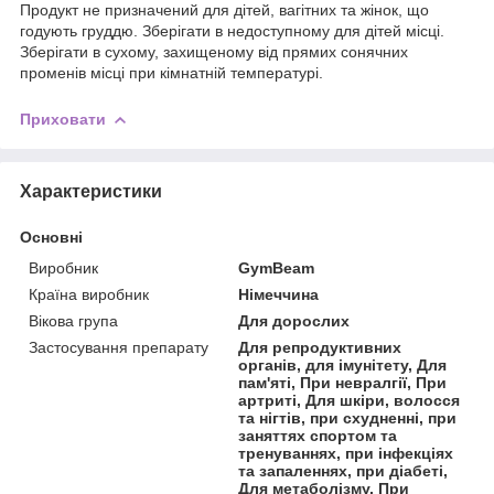
Продукт не призначений для дітей, вагітних та жінок, що
годують груддю. Зберігати в недоступному для дітей місці.
Зберігати в сухому, захищеному від прямих сонячних
променів місці при кімнатній температурі.
Приховати
Характеристики
Основні
Виробник
GymBeam
Країна виробник
Німеччина
Вікова група
Для дорослих
Застосування препарату
Для репродуктивних
органів, для імунітету, Для
пам'яті, При невралгії, При
артриті, Для шкіри, волосся
та нігтів, при схудненні, при
заняттях спортом та
тренуваннях, при інфекціях
та запаленнях, при діабеті,
Для метаболізму, При