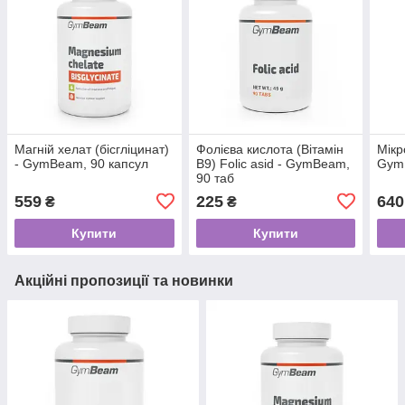
Магній хелат (бісгліцинат)
Фолієва кислота (Вітамін
Мікр
- GymBeam, 90 капсул
B9) Folic asid - GymBeam,
Gym
90 таб
559
225
640
₴
₴
Купити
Купити
Акційні пропозиції та новинки