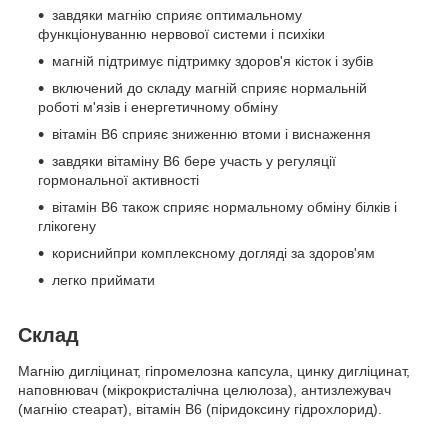
завдяки магнію сприяє оптимальному
функціонуванню нервової системи і психіки
магній підтримує підтримку здоров'я кісток і зубів
включений до складу магній сприяє нормальній
роботі м'язів і енергетичному обміну
вітамін В6 сприяє зниженню втоми і виснаження
завдяки вітаміну В6 бере участь у регуляції
гормональної активності
вітамін В6 також сприяє нормальному обміну білків і
глікогену
кориснийпри комплексному догляді за здоров'ям
легко приймати
Склад
Магнію дигліцинат, гіпромелозна капсула, цинку дигліцинат,
наповнювач (мікрокристалічна целюлоза), антизлежувач
(магнію стеарат), вітамін В6 (піридоксину гідрохлорид).