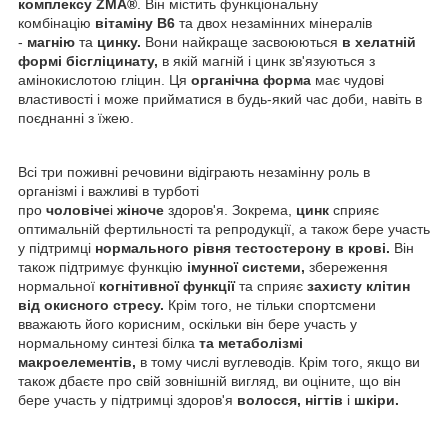
комплексу
ZMA®
. Він містить функціональну
комбінацію
вітаміну В6
та двох незамінних мінералів
-
магнію
та
цинку.
Вони найкраще засвоюються
в хелатній
формі бісгліцинату,
в якій магній і цинк зв'язуються з
амінокислотою гліцин. Ця
органічна форма
має чудові
властивості і може прийматися в будь-який час доби, навіть в
поєднанні з їжею.
Всі три поживні речовини відіграють незамінну роль в
організмі і важливі в турботі
про
чоловіче
і
жіноче
здоров'я. Зокрема,
цинк
сприяє
оптимальній фертильності та репродукції, а також бере участь
у підтримці
нормального рівня тестостерону в крові.
Він
також підтримує функцію
імунної системи,
збереження
нормальної
когнітивної функції
та сприяє
захисту клітин
від окисного стресу.
Крім того, не тільки спортсмени
вважають його корисним, оскільки він бере участь у
нормальному синтезі білка
та метаболізмі
макроелементів,
в тому числі вуглеводів. Крім того, якщо ви
також дбаєте про свій зовнішній вигляд, ви оціните, що він
бере участь у підтримці здоров'я
волосся, нігтів
і
шкіри.