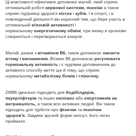
Ці властивості ефективно доповнює магній, який сприяє
оптимальній роботі
нервової системи, психіки
а також
сприяє підтримці здоров'я
кісток
і
зубів.
І в спорті, і в
повсякденній діяльності він корисний тим, що бере участь в
оптимальній
м'язовій активності
і
нормальному
енергетичному обміні
, при якому в організмі
створюється і перетворюється енергія.
Магній, разом з
вітаміном В6,
також допомагає
знизити
втому і виснаження.
Вітамін В6 допомагає
регулювати
гормональну активність
і є чудовим доповненням до
активного способу життя ще й тому, що сприяє
нормальному
метаболізму білків і глікогену.
ZMB6 ідеально підходить для
бодібілдерів,
пауерліфтерів
та інших
силових
або
спортсменів на
витривалість,
а також всіх активних людей. Він також
підходить для турботи про
фізичне
та
психічне
здоров'я.
Завдяки зручній формі капсул, його легко
приймати.