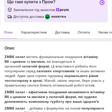
Що таке купити з Пром?
Замовлення під захистом
Доступна доставка
Опис
Характеристики
Доставка
Оплата
Умови п
Опис
ZMB6 хелат
містить функціональне поєднання
вітаміну
В6
з
цинком
та
магнієм,
які знаходяться в
органічній
хелатній формі.
Ці властивості роблять його
популярним серед
силових спортсменів
та інших активних
людей. Адже цинк сприяє підтримці
нормального рівня
тестостерону в крові.
Магній, своєю чергою, бере участь у
правильному синтезі білката оптимальній роботі м'язів.
ZMB6 хелат - ефективне поєднання незамінного вітаміну
В6 з цинком та магнієм у хелатній формі, які чудово
доповнюють комплексну турботу про ваше здоров'я
ZMB6 хелат
- добавка з формулою на основі
популярного