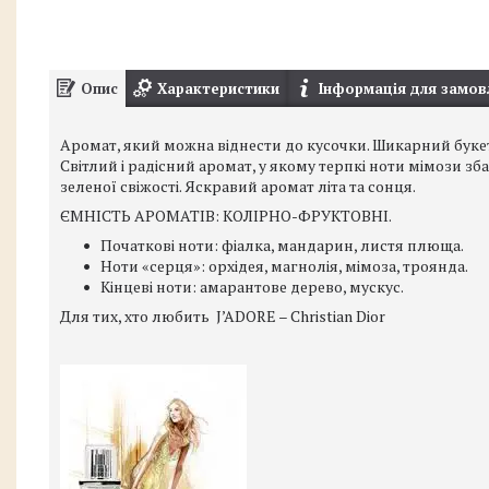
Опис
Характеристики
Інформація для замов
Аромат, який можна віднести до кусочки. Шикарний букет 
Світлий і радісний аромат, у якому терпкі ноти мімози з
зеленої свіжості. Яскравий аромат літа та сонця.
ЄМНІСТЬ АРОМАТІВ: КОЛІРНО-ФРУКТОВНІ.
Початкові ноти: фіалка, мандарин, листя плюща.
Ноти «серця»: орхідея, магнолія, мімоза, троянда.
Кінцеві ноти: амарантове дерево, мускус.
Для тих, хто любить J’ADORE – Christian Dior