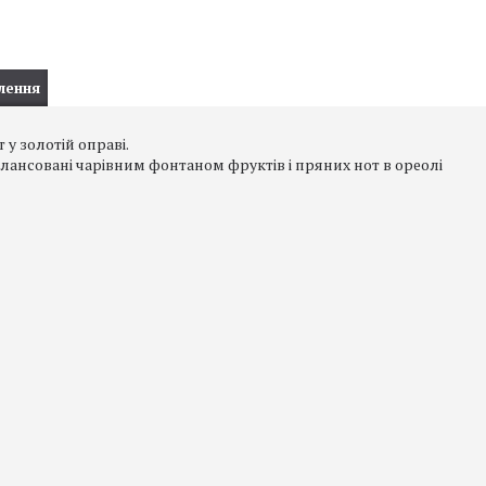
лення
у золотій оправі.
балансовані чарівним фонтаном фруктів і пряних нот в ореолі