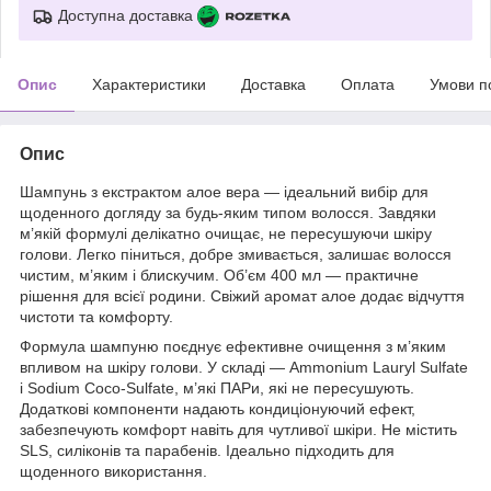
Доступна доставка
Опис
Характеристики
Доставка
Оплата
Умови п
Опис
Шампунь з екстрактом алое вера — ідеальний вибір для
щоденного догляду за будь-яким типом волосся. Завдяки
м’якій формулі делікатно очищає, не пересушуючи шкіру
голови. Легко піниться, добре змивається, залишає волосся
чистим, м’яким і блискучим. Об’єм 400 мл — практичне
рішення для всієї родини. Свіжий аромат алое додає відчуття
чистоти та комфорту.
Формула шампуню поєднує ефективне очищення з м’яким
впливом на шкіру голови. У складі — Ammonium Lauryl Sulfate
і Sodium Coco-Sulfate, м’які ПАРи, які не пересушують.
Додаткові компоненти надають кондиціонуючий ефект,
забезпечують комфорт навіть для чутливої шкіри. Не містить
SLS, силіконів та парабенів. Ідеально підходить для
щоденного використання.