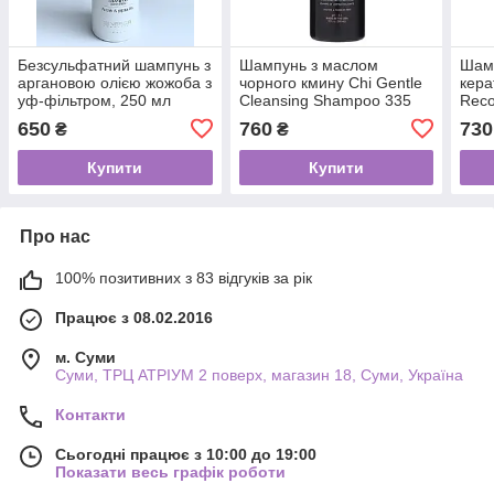
Безсульфатний шампунь з
Шампунь з маслом
Шамп
аргановою олією жожоба з
чорного кмину Chi Gentle
кера
уф-фільтром, 250 мл
Cleansing Shampoo 335
Reco
мл
355 
650
760
730
₴
₴
Купити
Купити
Про нас
100% позитивних з 83 відгуків за рік
Працює з 08.02.2016
м. Суми
Суми, ТРЦ АТРІУМ 2 поверх, магазин 18, Суми, Україна
Контакти
Сьогодні працює з 10:00 до 19:00
Показати весь графік роботи