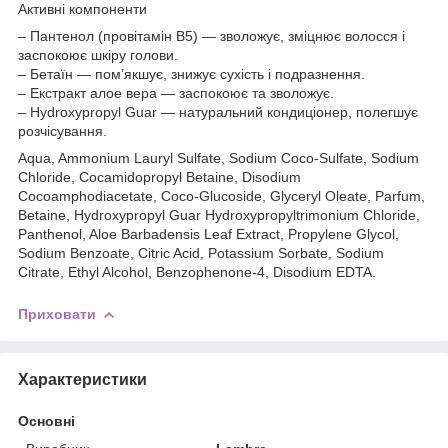
Активні компоненти
– Пантенол (провітамін B5) — зволожує, зміцнює волосся і
заспокоює шкіру голови.
– Бетаїн — пом’якшує, знижує сухість і подразнення.
– Екстракт алое вера — заспокоює та зволожує.
– Hydroxypropyl Guar — натуральний кондиціонер, полегшує
розчісування.
Aqua, Ammonium Lauryl Sulfate, Sodium Coco-Sulfate, Sodium
Chloride, Cocamidopropyl Betaine, Disodium
Cocoamphodiacetate, Coco-Glucoside, Glyceryl Oleate, Parfum,
Betaine, Hydroxypropyl Guar Hydroxypropyltrimonium Chloride,
Panthenol, Aloe Barbadensis Leaf Extract, Propylene Glycol,
Sodium Benzoate, Citric Acid, Potassium Sorbate, Sodium
Citrate, Ethyl Alcohol, Benzophenone-4, Disodium EDTA.
Приховати
Характеристики
Основні