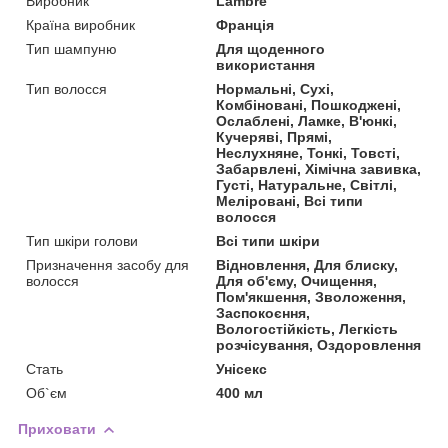
Виробник
Lambre
Країна виробник
Франція
Тип шампуню
Для щоденного
використання
Тип волосся
Нормальні, Сухі,
Комбіновані, Пошкоджені,
Ослаблені, Ламке, В'юнкі,
Кучеряві, Прямі,
Неслухняне, Тонкі, Товсті,
Забарвлені, Хімічна завивка,
Густі, Натуральне, Світлі,
Меліровані, Всі типи
волосся
Тип шкіри голови
Всі типи шкіри
Призначення засобу для
Відновлення, Для блиску,
волосся
Для об'єму, Очищення,
Пом'якшення, Зволоження,
Заспокоєння,
Вологостійкість, Легкість
розчісування, Оздоровлення
Стать
Унісекс
Об`єм
400 мл
Приховати