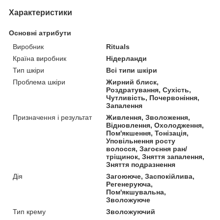
Характеристики
Основні атрибути
Виробник
Rituals
Країна виробник
Нідерланди
Тип шкіри
Всі типи шкіри
Проблема шкіри
Жирний блиск,
Роздратування, Сухість,
Чутливість, Почервоніння,
Запалення
Призначення і результат
Живлення, Зволоження,
Відновлення, Охолодження,
Пом'якшення, Тонізація,
Уповільнення росту
волосся, Загоєння ран/
тріщинок, Зняття запалення,
Зняття подразнення
Дія
Загоююче, Заспокійлива,
Регенеруюча,
Пом'якшувальна,
Зволожуюче
Тип крему
Зволожуючий