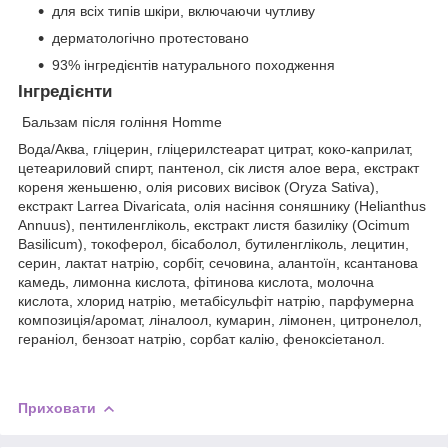
для всіх типів шкіри, включаючи чутливу
дерматологічно протестовано
93% інгредієнтів натурального походження
Інгредієнти
Бальзам після гоління Homme
Вода/Аква, гліцерин, гліцерилстеарат цитрат, коко-каприлат,
цетеариловий спирт, пантенол, сік листя алое вера, екстракт
кореня женьшеню, олія рисових висівок (Oryza Sativa),
екстракт Larrea Divaricata, олія насіння соняшнику (Helianthus
Annuus), пентиленгліколь, екстракт листя базиліку (Ocimum
Basilicum), токоферол, бісаболол, бутиленгліколь, лецитин,
серин, лактат натрію, сорбіт, сечовина, алантоїн, ксантанова
камедь, лимонна кислота, фітинова кислота, молочна
кислота, хлорид натрію, метабісульфіт натрію, парфумерна
композиція/аромат, ліналоол, кумарин, лімонен, цитронелол,
гераніол, бензоат натрію, сорбат калію, феноксіетанол.
Приховати