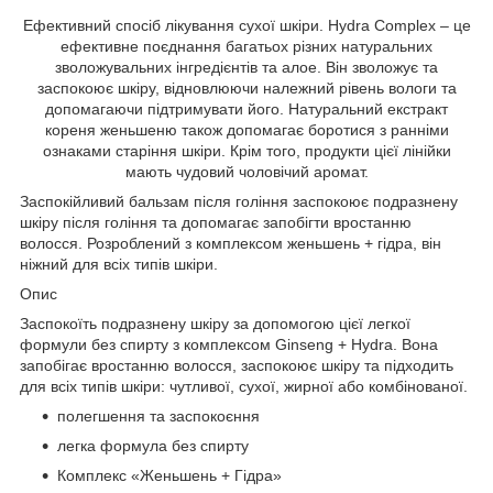
Ефективний спосіб лікування сухої шкіри. Hydra Complex – це
ефективне поєднання багатьох різних натуральних
зволожувальних інгредієнтів та алое. Він зволожує та
заспокоює шкіру, відновлюючи належний рівень вологи та
допомагаючи підтримувати його. Натуральний екстракт
кореня женьшеню також допомагає боротися з ранніми
ознаками старіння шкіри. Крім того, продукти цієї лінійки
мають чудовий чоловічий аромат.
Заспокійливий бальзам після гоління заспокоює подразнену
шкіру після гоління та допомагає запобігти вростанню
волосся. Розроблений з комплексом женьшень + гідра, він
ніжний для всіх типів шкіри.
Опис
Заспокоїть подразнену шкіру за допомогою цієї легкої
формули без спирту з комплексом Ginseng + Hydra. Вона
запобігає вростанню волосся, заспокоює шкіру та підходить
для всіх типів шкіри: чутливої, сухої, жирної або комбінованої.
полегшення та заспокоєння
легка формула без спирту
Комплекс «Женьшень + Гідра»