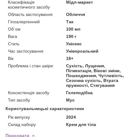
Класифікація
Мідл-маркет
косметичного засобу
Область застосування
Обличчя
Гіпоалергенний
Так
Об`єм
100 мл
Вага
190 г
Стать
Унісекс
Час застосування
Універсальний
Вік
18+
Проблема і стан шкіри
Сухість, Лущення,
Пігментація, Вікові зміни,
Пошкодження, Чутливість,
Сезонна сухість, Втрата
пружності, Стягування
Консистенція засобу
Гелеподібна
Тип засобу
Мус
Користувальницькі характеристики
Рік випуску
2024
Склад набору
Крем для тіла
Приховати