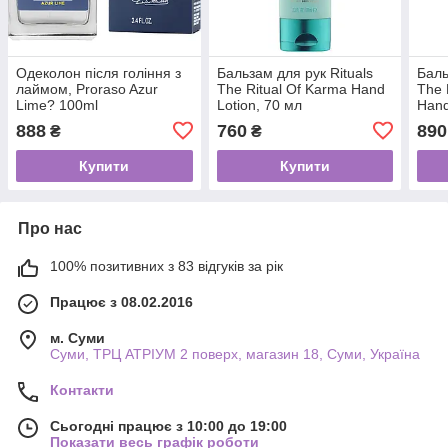
Одеколон після гоління з
Бальзам для рук Rituals
Баль
лаймом, Proraso Azur
The Ritual Of Karma Hand
The 
Lime? 100ml
Lotion, 70 мл
Hand
888
760
890
₴
₴
Купити
Купити
Про нас
100% позитивних з 83 відгуків за рік
Працює з 08.02.2016
м. Суми
Суми, ТРЦ АТРІУМ 2 поверх, магазин 18, Суми, Україна
Контакти
Сьогодні працює з 10:00 до 19:00
Показати весь графік роботи