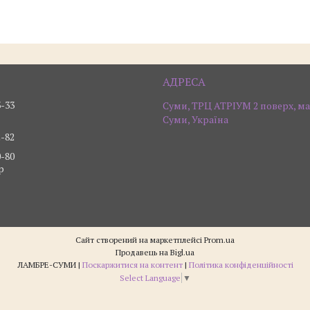
3-33
Суми, ТРЦ АТРІУМ 2 поверх, ма
Суми, Україна
2-82
0-80
р
Сайт створений на маркетплейсі
Prom.ua
Продавець на Bigl.ua
ЛАМБРЕ-СУМИ |
Поскаржитися на контент
|
Політика конфіденційності
Select Language
▼