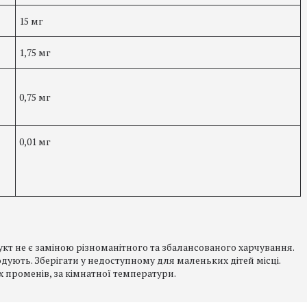
15 мг
1,75 мг
0,75 мг
0,01 мг
т не є заміною різноманітного та збалансованого харчування.
одують. Зберігати у недоступному для маленьких дітей місці.
х променів, за кімнатної температури.