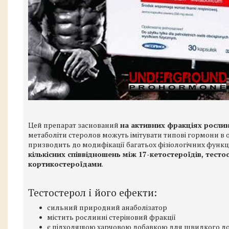
Цей препарат заснований
на активних фракціях рослин
метаболіти стеролов можуть імітувати типові гормони в о
призводить до модифікації багатьох фізіологічних функц
кількісних співвідношень між 17-кетостероїдів, тест
кортикостероїдами
.
Тестостерол і його ефекти:
сильний природний анаболізатор
містить рослинні стеріновий фракції
є підходящою харчовою добавкою для швидкого дос