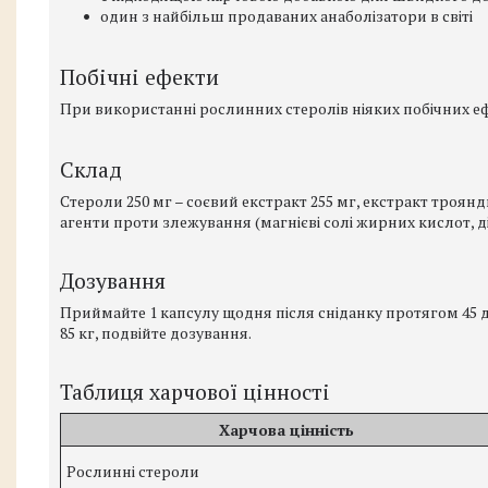
один з найбільш продаваних анаболізатори в світі
Побічні ефекти
При використанні рослинних стеролів ніяких побічних еф
Склад
Стероли 250 мг – соєвий екстракт 255 мг, екстракт троянди
агенти проти злежування (магнієві солі жирних кислот, 
Дозування
Приймайте 1 капсулу щодня після сніданку протягом 45 д
85 кг, подвійте дозування.
Таблиця харчової цінності
Харчова цінність
Рослинні стероли