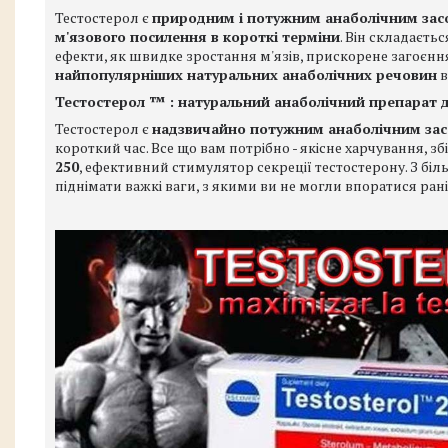
Тестостерол є
природним і потужним анаболічним за
м'язового посилення в короткі терміни
. Він складаєть
ефекти, як швидке зростання м'язів, прискорене загоєння
найпопулярніших натуральних анаболічних речовин
в
Тестостерол ™ : натуральний анаболічний препарат 
Тестостерол є
надзвичайно потужним анаболічним за
короткий час. Все що вам потрібно - якісне харчування, 
250
, ефективний стимулятор секреції тестостерону. З бі
піднімати важкі ваги, з якими ви не могли впоратися ран