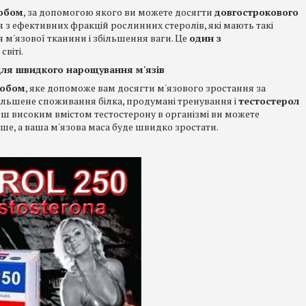
собом
, за допомогою якого ви можете досягти
довгострокового
ся з ефективних фракцій рослинних стеролів, які мають такі
 м'язової тканини і збільшення ваги. Це
один з
 світі.
для швидкого нарощування м'язів
собом
, яке допоможе вам досягти м'язового зростання за
збільшене споживання білка, продумані тренування і
тестостерол
льш високим вмістом тестостерону в організмі ви можете
іше, а ваша м'язова маса буде швидко зростати.