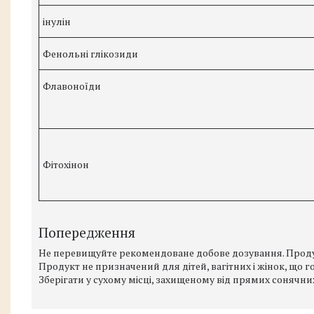
інулін
Фенольні глікозиди
Флавоноїди
Фітохінон
Попередження
Не перевищуйте рекомендоване добове дозування. Продук
Продукт не призначений для дітей, вагітних і жінок, що г
Зберігати у сухому місці, захищеному від прямих сонячни