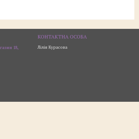
Лілія Курасова
газин 18,