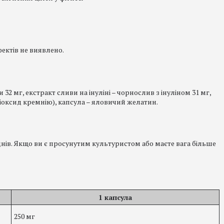
ектів не виявлено.
 32 мг, екстракт сливи на інуліні – чорнослив з інуліном 31 мг,
діоксид кремнію), капсула – яловичий желатин.
нів. Якщо ви є просунутим культуристом або маєте вага більше
1 капсула
250 мг