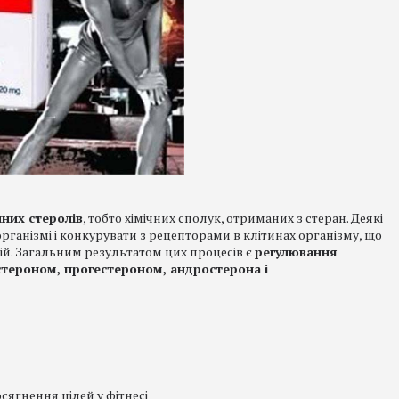
них стеролів
, тобто хімічних сполук, отриманих з стеран. Деякі
рганізмі і конкурувати з рецепторами в клітинах організму, що
ій. Загальним результатом цих процесів є
регулювання
остероном, прогестероном, андростерона і
ягнення цілей у фітнесі