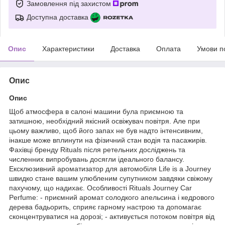
Замовлення під захистом
Доступна доставка
Опис
Характеристики
Доставка
Оплата
Умови п
Опис
Опис
Щоб атмосфера в салоні машини була приємною та
затишною, необхідний якісний освіжувач повітря. Але при
цьому важливо, щоб його запах не був надто інтенсивним,
інакше може вплинути на фізичний стан водія та пасажирів.
Фахівці бренду Rituals після ретельних досліджень та
численних випробувань досягли ідеального балансу.
Ексклюзивний ароматизатор для автомобіля Life is a Journey
швидко стане вашим улюбленим супутником завдяки свіжому
пахучому, що надихає. Особливості Rituals Journey Car
Perfume: - приємний аромат солодкого апельсина і кедрового
дерева бадьорить, сприяє гарному настрою та допомагає
сконцентруватися на дорозі; - активується потоком повітря від