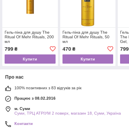
Гель-піна для душу The
Гель-піна для душу The
Гель
Ritual Of Mehr Rituals, 200
Ritual Of Mehr Rituals, 50
The 
мл
мл
Gel,
799
470
799
₴
₴
Купити
Купити
Про нас
100% позитивних з 83 відгуків за рік
Працює з 08.02.2016
м. Суми
Суми, ТРЦ АТРІУМ 2 поверх, магазин 18, Суми, Україна
Контакти