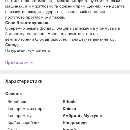
вентилятора автомобіля; - можна використовувати не тільки в
машинах, а й у житлових та офісних приміщеннях; - не дратує
слизову, не шкодить здоров'ю; - запах вивільняється
поступово протягом 6-8 тижнів.
Спосіб застосування:
Обережно зніміть фольгу. Клацніть затискач на утримувачі в
бажаному положенні. Нанесіть ароматизатор на
вентиляторний блок автомобіля. Налаштуйте вентилятор.
Склад:
Натуральні компоненти.
Приховати
Характеристики
Основні
Виробник
Rituals
Тип ароматизатора
Кліпса
Тип аромату
Амброві , Мускусні
Країна виробник
Нідерланди
Стан
Новий