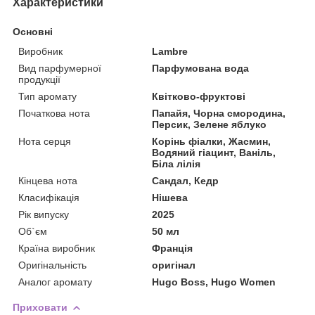
Характеристики
Основні
Виробник
Lambre
Вид парфумерної
Парфумована вода
продукції
Тип аромату
Квітково-фруктові
Початкова нота
Папайя, Чорна смородина,
Персик, Зелене яблуко
Нота серця
Корінь фіалки, Жасмин,
Водяний гіацинт, Ваніль,
Біла лілія
Кінцева нота
Сандал, Кедр
Класифікація
Нішева
Рік випуску
2025
Об`єм
50 мл
Країна виробник
Франція
Оригінальність
оригінал
Аналог аромату
Hugo Boss, Hugo Women
Приховати