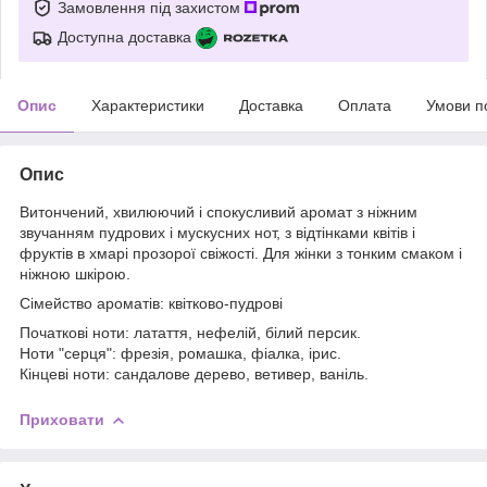
Замовлення під захистом
Доступна доставка
Опис
Характеристики
Доставка
Оплата
Умови п
Опис
Витончений, хвилюючий і спокусливий аромат з ніжним
звучанням пудрових і мускусних нот, з відтінками квітів і
фруктів в хмарі прозорої свіжості. Для жінки з тонким смаком і
ніжною шкірою.
Сімейство ароматів: квітково-пудрові
Початкові ноти: латаття, нефелій, білий персик.
Ноти "серця": фрезія, ромашка, фіалка, ірис.
Кінцеві ноти: сандалове дерево, ветивер, ваніль.
Приховати