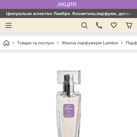
АКЦИЯ
Центральне агенство Ламбре. Косметика,парфуми, догляд з
Товари та послуги
Жіноча парфумерія Lambre
Парф