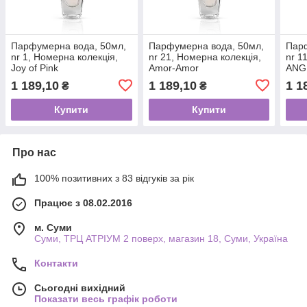
Парфумерна вода, 50мл,
Парфумерна вода, 50мл,
Парф
nr 1, Номерна колекція,
nr 21, Номерна колекція,
nr 1
Joy of Pink
Amor-Amor
ANG
1 189,10
1 189,10
1 1
₴
₴
Купити
Купити
Про нас
100% позитивних з 83 відгуків за рік
Працює з 08.02.2016
м. Суми
Суми, ТРЦ АТРІУМ 2 поверх, магазин 18, Суми, Україна
Контакти
Сьогодні вихідний
Показати весь графік роботи