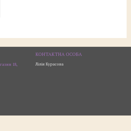
Лілія Курасова
газин 18,