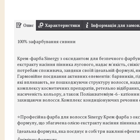
Опис
Характеристики
Інформація для замов
100% зафарбування сивини
Крем-фарба Sinergy з оксидантом для безпечного фарбу
екстракту насіння пінника лугового, надає м'якість, свіж
потребам споживача, завдяки своїй ідеальній формулі, як
Гармонійне поєднання активних елементів: барвників, гі
які впливають, не пошкоджуючи структуру волосся, надаю
комплексу косметичних препаратів, ретельно відібраних, с
насиченість кольору, а також Поліакватеміум-6 - катіонн
захищаючи волосся. Комплекс кондиціонуючих речовин ст
⭐️Професійна фарба для волосся Sinergy Крем фарба з о
формулу, що збагачена олією екстракту насіння пінника лу
Ідеальна формула, яка поєднує в собі три важливі ефекти
👍хімічну формулу,