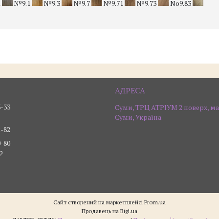
1
№9.1
№9.3
№9.7
№9.71
№9.73
No9.83
3-33
Суми, ТРЦ АТРІУМ 2 поверх, ма
Суми, Україна
2-82
0-80
р
Сайт створений на маркетплейсі
Prom.ua
Продавець на Bigl.ua