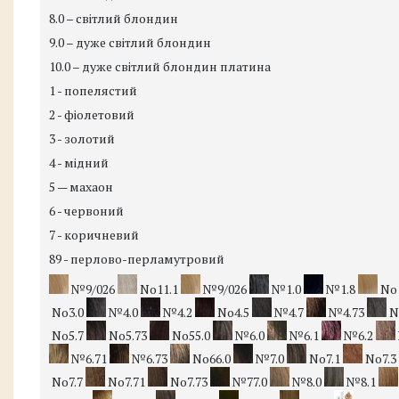
8.0 – світлий блондин
9.0 – дуже світлий блондин
10.0 – дуже світлий блондин платина
1 - попелястий
2 - фіолетовий
3 - золотий
4 - мідний
5 — махаон
6 - червоний
7 - коричневий
89 - перлово-перламутровий
№9/026
No11.1
№9/026
№1.0
№1.8
No
No3.0
№4.0
№4.2
No4.5
№4.7
№4.73
N
No5.7
No5.73
No55.0
№6.0
№6.1
№6.2
№6.71
№6.73
No66.0
№7.0
No7.1
No7.3
No7.7
No7.71
No7.73
№77.0
№8.0
№8.1