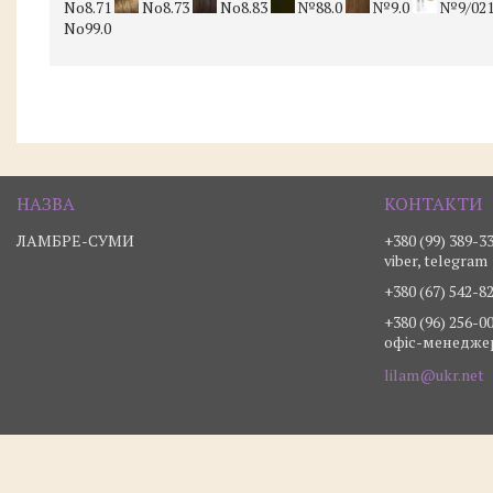
No8.71
No8.73
No8.83
№88.0
№9.0
№9/02
No99.0
ЛАМБРЕ-СУМИ
+380 (99) 389-3
viber, telegram
+380 (67) 542-8
+380 (96) 256-0
офіс-менедже
lilam@ukr.net