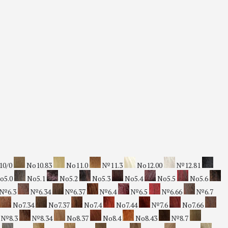
10/0
No10.83
No11.0
№11.3
No12.00
№12.81
o5.0
No5.1
No5.2
No5.3
No5.4
No5.5
No5.6
№6.3
№6.34
№6.37
№6.4
№6.5
№6.66
№6.7
No7.34
No7.37
No7.4
No7.44
№7.6
No7.66
№8.3
№8.34
No8.37
No8.4
No8.43
№8.7