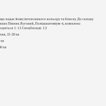
що надає йому інтенсивного кольору та блиску. До складу
яких Пінник Луговий, Поліакватеміум-6, комплекс
иться 1: 1.5 Спецблонді: 1:2
ння, 15-20 хв
 хв
40 хв