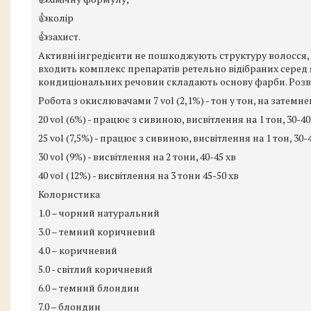
👍колір
👍захист.
Активні інгредієнти не пошкоджують структуру волосся, 
входить комплекс препаратів ретельно відібраних серед 
кондиціональних речовин складають основу фарби. Розвод
Робота з окислювачами 7 vol (2,1%) - тон у тон, на затемне
20 vol (6%) - працює з сивиною, висвітлення на 1 тон, 30-40
25 vol (7,5%) - працює з сивиною, висвітлення на 1 тон, 30-
30 vol (9%) - висвітлення на 2 тони, 40-45 хв
40 vol (12%) - висвітлення на 3 тони 45-50 хв
Колористика
1.0 – чорний натуральний
3.0 – темний коричневий
4.0 – коричневий
5.0 - світлий коричневий
6.0 – темний блондин
7.0 – блондин