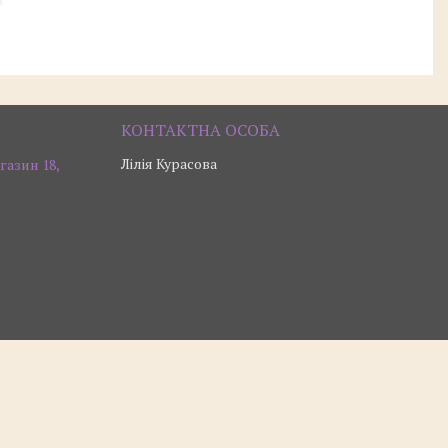
Лілія Курасова
газин 18,