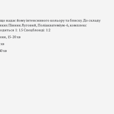
що надає йому інтенсивного кольору та блиску. До складу
яких Пінник Луговий, Поліакватеміум-6, комплекс
иться 1: 1.5 Спецблонді: 1:2
ння, 15-20 хв
 хв
40 хв