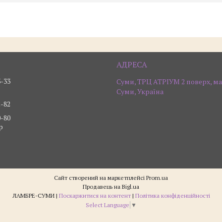
3-33
Суми, ТРЦ АТРІУМ 2 поверх, ма
Суми, Україна
2-82
0-80
р
Сайт створений на маркетплейсі
Prom.ua
Продавець на Bigl.ua
ЛАМБРЕ-СУМИ |
Поскаржитися на контент
|
Політика конфіденційності
Select Language
▼