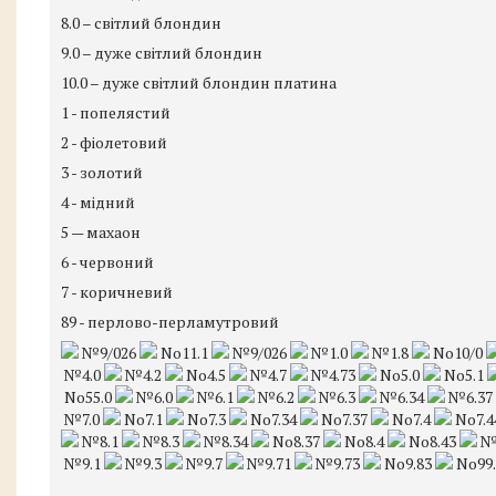
8.0 – світлий блондин
9.0 – дуже світлий блондин
10.0 – дуже світлий блондин платина
1 - попелястий
2 - фіолетовий
3 - золотий
4 - мідний
5 — махаон
6 - червоний
7 - коричневий
89 - перлово-перламутровий
№9/026
No11.1
№9/026
№1.0
№1.8
No10/0
№4.0
№4.2
No4.5
№4.7
№4.73
No5.0
No5.1
No55.0
№6.0
№6.1
№6.2
№6.3
№6.34
№6.37
№7.0
No7.1
No7.3
No7.34
No7.37
No7.4
No7.4
№8.1
№8.3
№8.34
No8.37
No8.4
No8.43
№
№9.1
№9.3
№9.7
№9.71
№9.73
No9.83
No99.