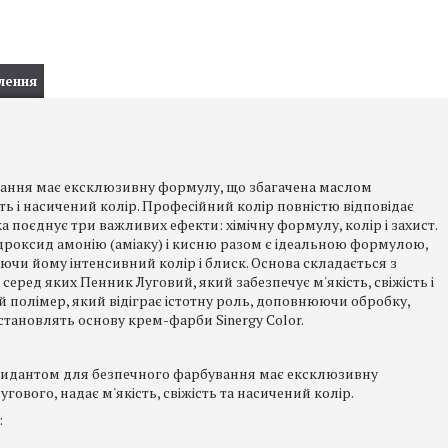
лення
вання має ексклюзивну формулу, що збагачена маслом
ість і насичений колір. Професійний колір повністю відповідає
а поєднує три важливих ефекти: хімічну формулу, колір і захист.
дроксид амонію (аміаку) і кисню разом є ідеальною формулою,
чи йому інтенсивний колір і блиск. Основа складається з
еред яких Пенник Луговий, який забезпечує м'якість, свіжість і
ий полімер, який відіграє істотну роль, доповнюючи обробку,
ановлять основу крем-фарби Sinergy Color.
ксидантом для безпечного фарбування має ексклюзивну
гового, надає м'якість, свіжість та насичений колір.
: