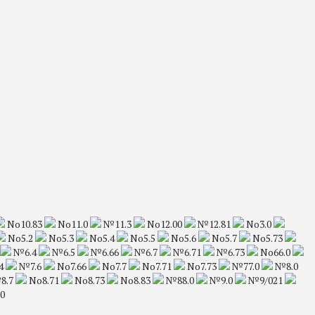
No10.83
No11.0
№11.3
No12.00
№12.81
No3.0
No5.2
No5.3
No5.4
No5.5
No5.6
No5.7
No5.73
№6.4
№6.5
№6.66
№6.7
№6.71
№6.73
No66.0
4
№7.6
No7.66
No7.7
No7.71
No7.73
№77.0
№8.0
8.7
No8.71
No8.73
No8.83
№88.0
№9.0
№9/021
0