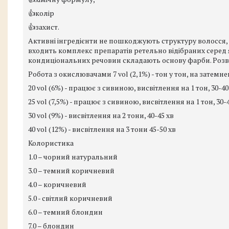
👍колір
👍захист.
Активні інгредієнти не пошкоджують структуру волосся, 
входить комплекс препаратів ретельно відібраних серед 
кондиціональних речовин складають основу фарби. Розвод
Робота з окислювачами 7 vol (2,1%) - тон у тон, на затемне
20 vol (6%) - працює з сивиною, висвітлення на 1 тон, 30-40
25 vol (7,5%) - працює з сивиною, висвітлення на 1 тон, 30-
30 vol (9%) - висвітлення на 2 тони, 40-45 хв
40 vol (12%) - висвітлення на 3 тони 45-50 хв
Колористика
1.0 – чорний натуральний
3.0 – темний коричневий
4.0 – коричневий
5.0 - світлий коричневий
6.0 – темний блондин
7.0 – блондин