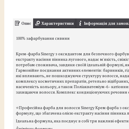
Опис
Характеристики
Інформація для замов
100% зафарбування сивини
Крем-фарба Sinergy з оксидантом для безпечного фарбу
екстракту насіння пінника лугового, надає м'якість, свіж
потребам споживача, завдяки своїй ідеальній формулі, як
Гармонійне поєднання активних елементів: барвників, гі
які впливають, не пошкоджуючи структуру волосся, надаю
комплексу косметичних препаратів, ретельно відібраних, с
насиченість кольору, а також Поліакватеміум-6 - катіонн
захищаючи волосся. Комплекс кондиціонуючих речовин ст
⭐️Професійна фарба для волосся Sinergy Крем фарба з о
формулу, що збагачена олією екстракту насіння пінника лу
Ідеальна формула, яка поєднує в собі три важливі ефекти
👍хімічну формулу,