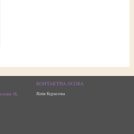
Лілія Курасова
газин 18,