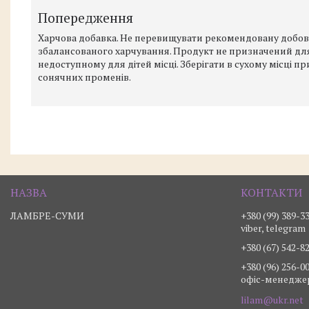
Попередження
Харчова добавка. Не перевищувати рекомендовану добову
збалансованого харчування. Продукт не призначений для д
недоступному для дітей місці. Зберігати в сухому місці п
сонячних променів.
ЛАМБРЕ-СУМИ
+380 (99) 389-3
viber, telegram
+380 (67) 542-8
+380 (96) 256-0
офіс-менедже
lilam@ukr.net