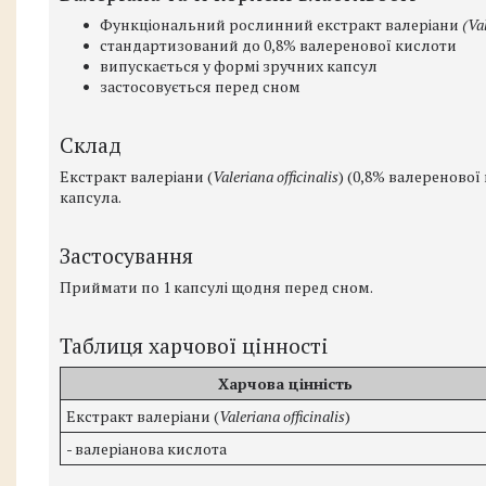
Функціональний рослинний екстракт валеріани
(Val
стандартизований до 0,8% валеренової кислоти
випускається у формі зручних капсул
застосовується перед сном
Склад
Екстракт валеріани (
Valeriana officinalis
) (0,8% валеренової
капсула.
Застосування
Приймати по 1 капсулі щодня перед сном.
Таблиця харчової цінності
Харчова цінність
Екстракт валеріани (
Valeriana officinalis
)
- валеріанова кислота