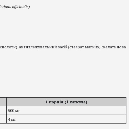
eriana officinalis)
 кислоти), антизлежувальний засіб (стеарат магнію), желатинова
1 порція (1 капсула)
500 мг
4 мг