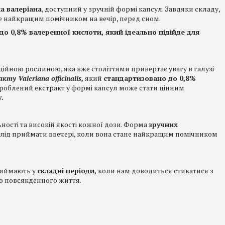
ка валеріана
, доступний у зручній формі капсул. Завдяки складу,
не найкращим помічником на вечір, перед сном.
о 0,8% валеренної кислоти, який ідеально підійде для
ційною рослиною, яка вже століттями привертає увагу в галузі
кту Valeriana officinalis,
який
стандартизовано до 0,8%
роблений екстракт у формі капсул може стати цінним
.
ьності та високій якості кожної дози. Форма
зручних
лід приймати ввечері, коли вона стане найкращим помічником
приймають у
складні періоди,
коли нам доводиться стикатися з
о повсякденного життя.