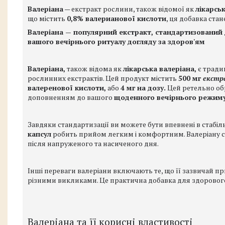
Валеріана
— екстракт рослини, також відомої як
лікарсь
що містить
0,8% валерианової кислоти
, ця добавка ста
Валеріана — популярний екстракт, стандартизований д
вашого вечірнього ритуалу догляду за здоров'ям
Валеріана,
також відома як
лікарська валеріана,
є тради
рослинних екстрактів. Цей продукт містить
500 мг
екстра
валеренової кислоти,
або
4 мг на дозу.
Цей ретельно об
доповненням до вашого
щоденного вечірнього режиму
Завдяки стандартизації ви можете бути впевнені в стабіл
капсул
робить прийом легким і комфортним. Валеріану с
після напруженого та насиченого дня.
Інші переваги валеріани включають те, що її зазвичай 
різними викликами. Це практична добавка для здоровог
Валеріана та її корисні властивості