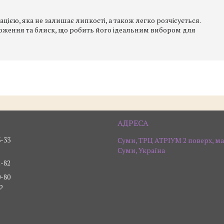
ацією, яка не залишає липкості, а також легко розчісується.
ложення та блиск, що робить його ідеальним вибором для
3-33
Суми, ТРЦ АТРІУМ 2 поверх, ма
Суми, Україна
2-82
0-80
р