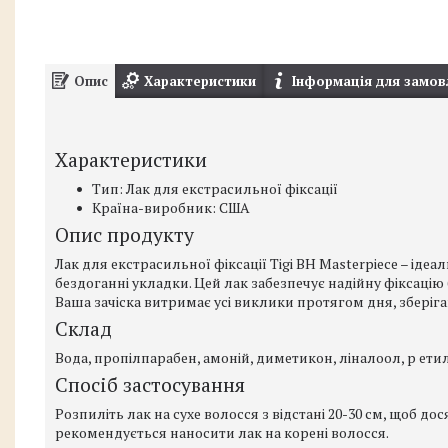
Опис
Характеристики
Інформація для замов
Характеристики
Тип: Лак для екстрасильної фіксації
Країна-виробник: США
Опис продукту
Лак для екстрасильної фіксації Tigi BH Masterpiece – іде
бездоганні укладки. Цей лак забезпечує надійну фіксац
Ваша зачіска витримає усі виклики протягом дня, зберіга
Склад
Вода, пропілпарабен, амоній, диметикон, ліналоол, р ет
Спосіб застосування
Розпиліть лак на сухе волосся з відстані 20-30 см, щоб д
рекомендується наносити лак на корені волосся.