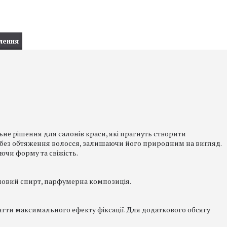
лення
альне рішення для салонів краси, які прагнуть створити
ію без обтяження волосся, залишаючи його природним на вигляд.
ючи форму та свіжість.
иловий спирт, парфумерна композиція.
осягти максимального ефекту фіксації. Для додаткового обсягу