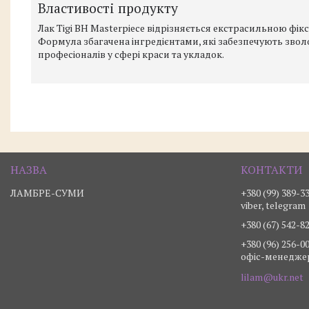
Властивості продукту
Лак Tigi BH Masterpiece відрізняється екстрасильною фікс
Формула збагачена інгредієнтами, які забезпечують зво
професіоналів у сфері краси та укладок.
ЛАМБРЕ-СУМИ
+380 (99) 389-3
viber, telegram
+380 (67) 542-8
+380 (96) 256-0
офіс-менедже
lilam@ukr.net