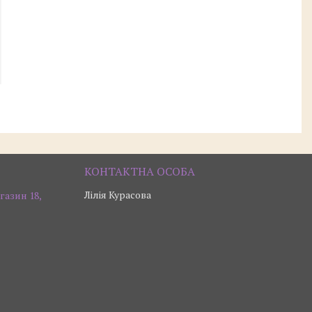
Лілія Курасова
газин 18,