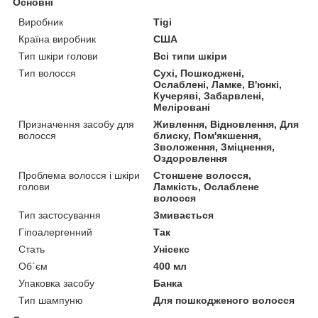
Основні
Виробник
Tigi
Країна виробник
США
Тип шкіри голови
Всі типи шкіри
Тип волосся
Сухі, Пошкоджені,
Ослаблені, Ламке, В'юнкі,
Кучеряві, Забарвлені,
Меліровані
Призначення засобу для
Живлення, Відновлення, Для
волосся
блиску, Пом'якшення,
Зволоження, Зміцнення,
Оздоровлення
Проблема волосся і шкіри
Стоншене волосся,
голови
Ламкість, Ослаблене
волосся
Тип застосування
Змивається
Гіпоалергенний
Так
Стать
Унісекс
Об`єм
400 мл
Упаковка засобу
Банка
Тип шампуню
Для пошкодженого волосся