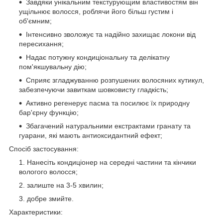
Завдяки унікальним текстурующим властивостям він
ущільнює волосся, роблячи його більш густим і
об'ємним;
Інтенсивно зволожує та надійно захищає локони від
пересихання;
Надає потужну кондиціональну та делікатну
пом'якшувальну дію;
Сприяє згладжуванню розпушених волосяних кутикул,
забезпечуючи завиткам шовковисту гладкість;
Активно регенерує пасма та посилює їх природну
бар'єрну функцію;
Збагачений натуральними екстрактами гранату та
гуарани, які мають антиоксидантний ефект;
Спосіб застосування:
Нанесіть кондиціонер на середні частини та кінчики
вологого волосся;
залиште на 3-5 хвилин;
добре змийте.
Характеристики: