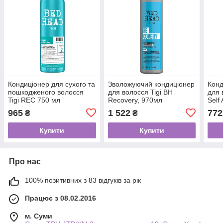
Кондиціонер для сухого та
Зволожуючий кондиціонер
Конд
пошкодженого волосся
для волосся Tigi BH
для 
Tigi REC 750 мл
Recovery, 970мл
Self
400 
965
1 522
772
₴
₴
Купити
Купити
Про нас
100% позитивних з 83 відгуків за рік
Працює з 08.02.2016
м. Суми