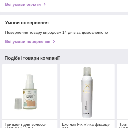
Всі умови оплати
Умови повернення
Повернення товару впродовж 14 днів за домовленістю
Всі умови повернення
Подібні товари компанії
Тритмент для волосся
Еко лак Fix м'яка фіксація
Трит