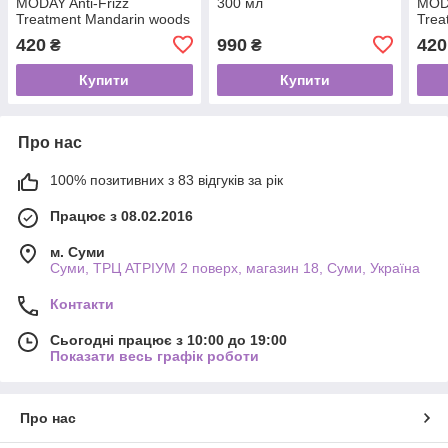
MODAY Anti-Frizz
300 мл
MODA
Treatment Mandarin woods
Trea
для додаткового блиску та
для 
420
990
420
₴
₴
термозахисту 30 мл
терм
Купити
Купити
Про нас
100% позитивних з 83 відгуків за рік
Працює з 08.02.2016
м. Суми
Суми, ТРЦ АТРІУМ 2 поверх, магазин 18, Суми, Україна
Контакти
Сьогодні працює з 10:00 до 19:00
Показати весь графік роботи
Про нас