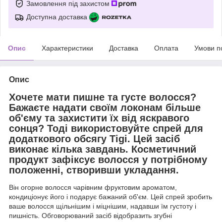
Замовлення під захистом
Доступна доставка
Опис
Характеристики
Доставка
Оплата
Умови п
Опис
Хочете мати пишне та густе волосся?
Бажаєте надати своїм локонам більше
об'єму та захистити їх від яскравого
сонця? Тоді використовуйте спрей для
додаткового обсягу Tigi. Цей засіб
виконає кілька завдань. Косметичний
продукт зафіксує волосся у потрібному
положенні, створивши укладання.
Він огорне волосся чарівним фруктовим ароматом,
кондиціонує його і подарує бажаний об'єм. Цей спрей зробить
ваше волосся щільнішим і міцнішим, надавши їм густоту і
пишність. Обговорюваний засіб відобразить згубні