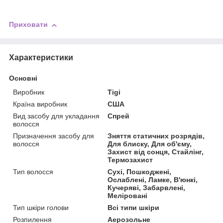
Приховати
Характеристики
Основні
Виробник
Tigi
Країна виробник
США
Вид засобу для укладання
Спрей
волосся
Призначення засобу для
Зняття статичних розрядів,
волосся
Для блиску, Для об'єму,
Захист від сонця, Стайлінг,
Термозахист
Тип волосся
Сухі, Пошкоджені,
Ослаблені, Ламке, В'юнкі,
Кучеряві, Забарвлені,
Меліровані
Тип шкіри голови
Всі типи шкіри
Розпилення
Аерозольне