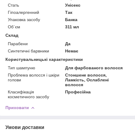
Стать
Унісекс
Гіпоалергенний
Так
Упаковка засобу
Банка
Об`єм
311 мл
Склад
Парабени
Да
Синтетичні барвники
Немає
Користувальницькі характеристики
Тип шампуню
Для фарбованого волосся
Проблема волосся і шкіри
Стоншене волосся,
голови
Ламкість, Ослаблені
волосся
Класифікація
Професійна
косметичного засобу
Приховати
Умови доставки