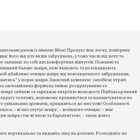
антовані разом із пінкою Bilou! Продукт має легку, повітряну
є його від усіх видів забруднень, у тому числі від поту та
не залишає по собі дискомфортних відчуттів. Поживні та
іпідний баланс шкіри, пом’якшують та розгладжують
Засіб дбайливо очищає шкіру від повсякденного забруднення,
оватись” у порах шкіри. Захисний комплекс запобігає втраті
ка заспокійлива формула знімає роздратування та
у шкіру сяйвом та заряджає енергією молодості. Підбадьорливий
напругу та втому, допоможе прокинутися та налаштуватися на
то унікальних ароматів, придивіться до них усім! Особливості
коса; – м’яко укутує шкіру; – делікатно очищає; – має
ури шкіра стає м’якою та бархатистою; – запах довго
го вертикально та видавіть піну на долоню. Розподіліть по