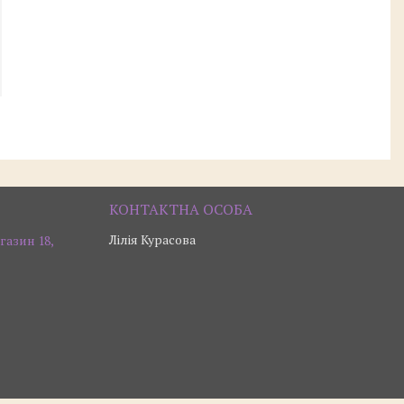
Лілія Курасова
газин 18,