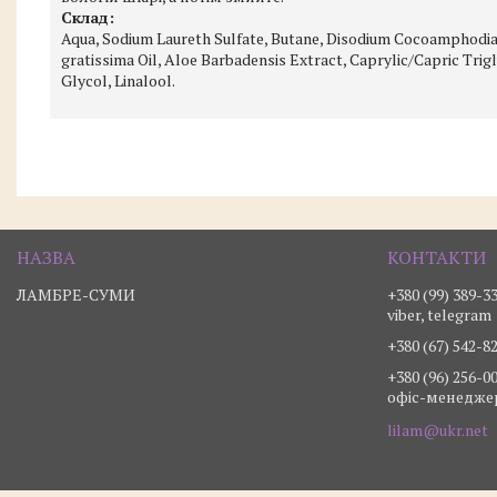
Склад:
Aqua, Sodium Laureth Sulfate, Butane, Disodium Cocoamphodia
gratissima Oil, Aloe Barbadensis Extract, Caprylic/Capric Trig
Glycol, Linalool.
ЛАМБРЕ-СУМИ
+380 (99) 389-3
viber, telegram
+380 (67) 542-8
+380 (96) 256-0
офіс-менедже
lilam@ukr.net