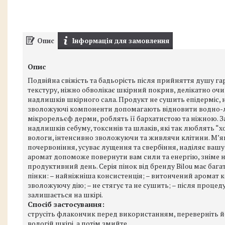
Опис
Інформація для замовлення
Опис
Подвійна свіжість та бадьорість після прийняття душу гар
текстуру, ніжно обволікає шкірний покрив, делікатно очища
надлишків шкірного сала. Продукт не сушить епідерміс, 
зволожуючі компоненти допомагають відновити водно-л
мікрорельєф дерми, роблять її бархатистою та ніжною. 
надлишків себуму, токсинів та шлаків, які так люблять “х
вологи, інтенсивно зволожуючи та живлячи клітини. М’я
почервоніння, усуває лущення та свербіння, наділяє ваш
аромат допоможе повернути вам сили та енергію, зніме 
продуктивний день. Серія пінок від бренду Bilou має бага
пінки: – найніжніша консистенція; – витончений аромат ко
зволожуючу дію; – не стягує та не сушить; – після процед
залишається на шкірі.
Спосіб застосування:
струсіть флакончик перед використанням, переверніть йо
вологій шкірі, а потім змийте.