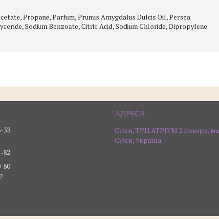
cetate, Propane, Parfum, Prunus Amygdalus Dulcis Oil, Persea
lyceride, Sodium Benzoate, Citric Acid, Sodium Chloride, Dipropylene
3-33
Суми, ТРЦ АТРІУМ 2 поверх, ма
Суми, Україна
2-82
0-80
р