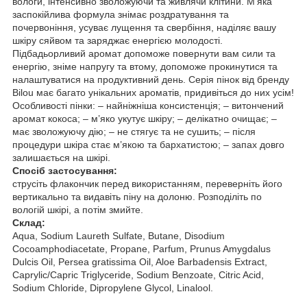
вологи, інтенсивно зволожуючи та живлячи клітини. М’яка
заспокійлива формула знімає роздратування та
почервоніння, усуває лущення та свербіння, наділяє вашу
шкіру сяйвом та заряджає енергією молодості.
Підбадьорливий аромат допоможе повернути вам сили та
енергію, зніме напругу та втому, допоможе прокинутися та
налаштуватися на продуктивний день. Серія пінок від бренду
Bilou має багато унікальних ароматів, придивіться до них усім!
Особливості пінки: – найніжніша консистенція; – витончений
аромат кокоса; – м’яко укутує шкіру; – делікатно очищає; –
має зволожуючу дію; – не стягує та не сушить; – після
процедури шкіра стає м’якою та бархатистою; – запах довго
залишається на шкірі.
Спосіб застосування:
струсіть флакончик перед використанням, переверніть його
вертикально та видавіть піну на долоню. Розподіліть по
вологій шкірі, а потім змийте.
Склад:
Aqua, Sodium Laureth Sulfate, Butane, Disodium
Cocoamphodiacetate, Propane, Parfum, Prunus Amygdalus
Dulcis Oil, Persea gratissima Oil, Aloe Barbadensis Extract,
Caprylic/Capric Triglyceride, Sodium Benzoate, Citric Acid,
Sodium Chloride, Dipropylene Glycol, Linalool.