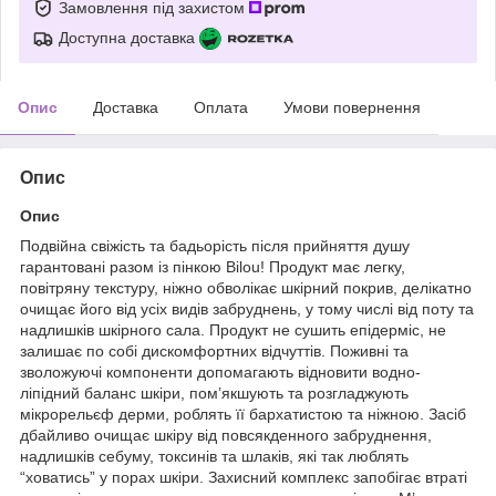
Замовлення під захистом
Доступна доставка
Опис
Доставка
Оплата
Умови повернення
Опис
Опис
Подвійна свіжість та бадьорість після прийняття душу
гарантовані разом із пінкою Bilou! Продукт має легку,
повітряну текстуру, ніжно обволікає шкірний покрив, делікатно
очищає його від усіх видів забруднень, у тому числі від поту та
надлишків шкірного сала. Продукт не сушить епідерміс, не
залишає по собі дискомфортних відчуттів. Поживні та
зволожуючі компоненти допомагають відновити водно-
ліпідний баланс шкіри, пом’якшують та розгладжують
мікрорельєф дерми, роблять її бархатистою та ніжною. Засіб
дбайливо очищає шкіру від повсякденного забруднення,
надлишків себуму, токсинів та шлаків, які так люблять
“ховатись” у порах шкіри. Захисний комплекс запобігає втраті