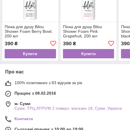
Пінка для душу Bilou
Пінка для душу Bilou
Пінк
Shower Foam Berry Bowl,
Shower Foam Pink
Sho
200 мл
Grapefruit, 200 мл
blac
200 
390
390
390
₴
₴
Купити
Купити
Про нас
100% позитивних з 83 відгуків за рік
Працює з 08.02.2016
м. Суми
Суми, ТРЦ АТРІУМ 2 поверх, магазин 18, Суми, Україна
Контакти
Сьогодні працює з 10:00 до 19:00