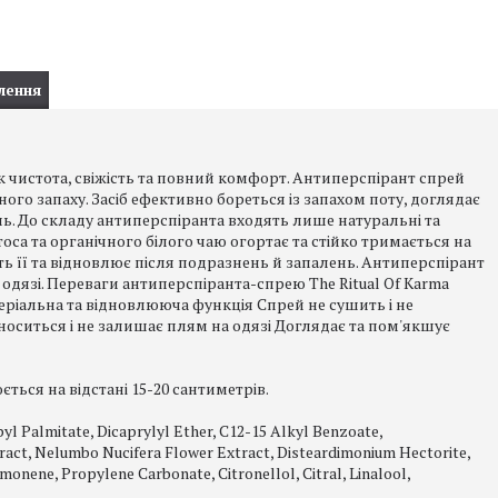
лення
к чистота, свіжість та повний комфорт. Антиперспірант спрей
ого запаху. Засіб ефективно бореться із запахом поту, доглядає
ень. До складу антиперспіранта входять лише натуральні та
са та органічного білого чаю огортає та стійко тримається на
ь її та відновлює після подразнень й запалень. Антиперспірант
 одязі. Переваги антиперспіранта-спрею The Ritual Of Karma
еріальна та відновлююча функція Спрей не сушить і не
оситься і не залишає плям на одязі Доглядає та пом'якшує
ться на відстані 15-20 сантиметрів.
l Palmitate, Dicaprylyl Ether, C12-15 Alkyl Benzoate,
ract, Nelumbo Nucifera Flower Extract, Disteardimonium Hectorite,
monene, Propylene Carbonate, Citronellol, Citral, Linalool,