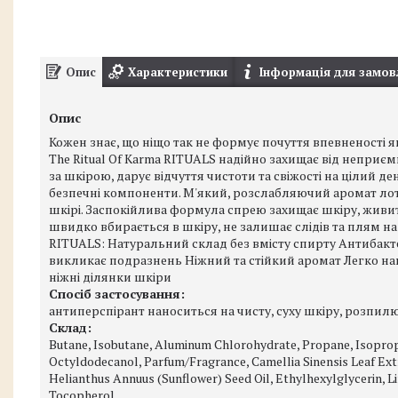
Опис
Характеристики
Інформація для замов
Опис
Кожен знає, що ніщо так не формує почуття впевненості я
The Ritual Of Karma RITUALS надійно захищає від неприємн
за шкірою, дарує відчуття чистоти та свіжості на цілий д
безпечні компоненти. М'який, розслабляючий аромат лото
шкірі. Заспокійлива формула спрею захищає шкіру, живит
швидко вбирається в шкіру, не залишає слідів та плям на
RITUALS: Натуральний склад без вмісту спирту Антибакт
викликає подразнень Ніжний та стійкий аромат Легко нан
ніжні ділянки шкіри
Спосіб застосування:
антиперспірант наноситься на чисту, суху шкіру, розпилює
Склад:
Butane, Isobutane, Aluminum Chlorohydrate, Propane, Isopropy
Octyldodecanol, Parfum/Fragrance, Camellia Sinensis Leaf Ext
Helianthus Annuus (Sunflower) Seed Oil, Ethylhexylglycerin, Li
Tocopherol.