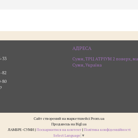
3-33
Суми, ТРЦ АТРІУМ 2 поверх, ма
Суми, Україна
2-82
0-80
р
Сайт створений на маркетплейсі
Prom.ua
Продавець на Bigl.ua
ЛАМБРЕ-СУМИ |
Поскаржитися на контент
|
Політика конфіденційності
Select Language
▼