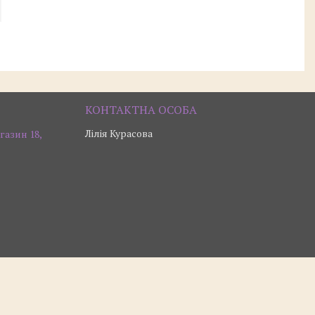
Лілія Курасова
газин 18,