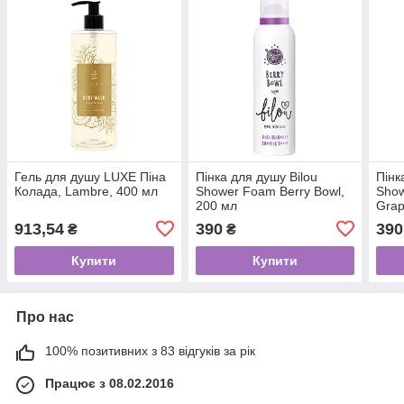
Гель для душу LUXE Піна
Пінка для душу Bilou
Пінк
Колада, Lambre, 400 мл
Shower Foam Berry Bowl,
Show
200 мл
Grap
913,54
390
390
₴
₴
Купити
Купити
Про нас
100% позитивних з 83 відгуків за рік
Працює з 08.02.2016