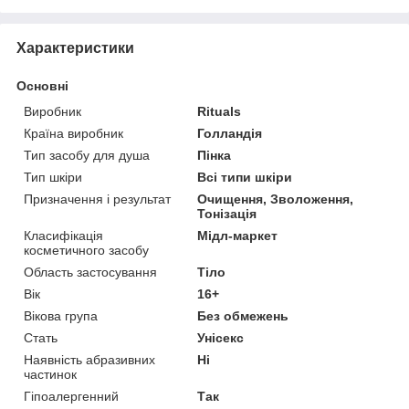
Характеристики
Основні
Виробник
Rituals
Країна виробник
Голландія
Тип засобу для душа
Пінка
Тип шкіри
Всі типи шкіри
Призначення і результат
Очищення, Зволоження,
Тонізація
Класифікація
Мідл-маркет
косметичного засобу
Область застосування
Тіло
Вік
16+
Вікова група
Без обмежень
Стать
Унісекс
Наявність абразивних
Ні
частинок
Гіпоалергенний
Так