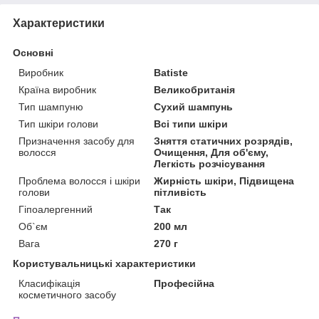
Характеристики
Основні
Виробник
Batiste
Країна виробник
Великобританія
Тип шампуню
Сухий шампунь
Тип шкіри голови
Всі типи шкіри
Призначення засобу для
Зняття статичних розрядів,
волосся
Очищення, Для об'єму,
Легкість розчісування
Проблема волосся і шкіри
Жирність шкіри, Підвищена
голови
пітливість
Гіпоалергенний
Так
Об`єм
200 мл
Вага
270 г
Користувальницькі характеристики
Класифікація
Професійна
косметичного засобу