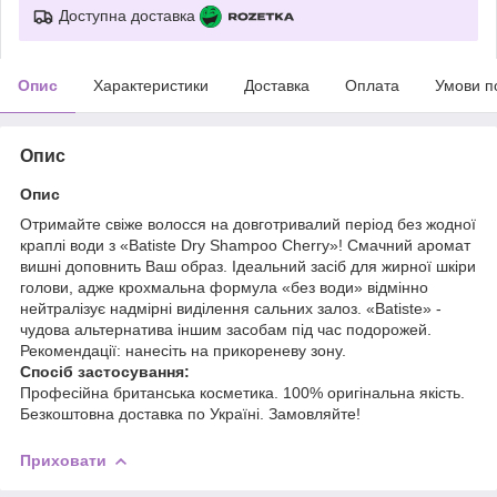
Доступна доставка
Опис
Характеристики
Доставка
Оплата
Умови п
Опис
Опис
Отримайте свіже волосся на довготривалий період без жодної
краплі води з «Batiste Dry Shampoo Cherry»! Смачний аромат
вишні доповнить Ваш образ. Ідеальний засіб для жирної шкіри
голови, адже крохмальна формула «без води» відмінно
нейтралізує надмірні виділення сальних залоз. «Batiste» -
чудова альтернатива іншим засобам під час подорожей.
Рекомендації: нанесіть на прикореневу зону.
Спосіб застосування:
Професійна британська косметика. 100% оригінальна якість.
Безкоштовна доставка по Україні. Замовляйте!
Приховати