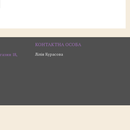
Лілія Курасова
газин 18,