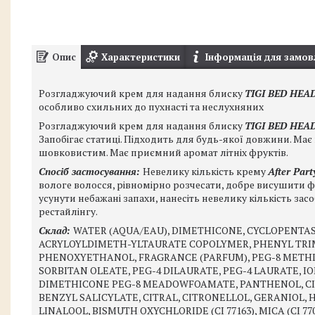
Опис
Характеристики
Інформація для замов
Розгладжуючий крем для надання блиску
TIGI BED HEA
особливо схильних до пухнасті та неслухняних
Розгладжуючий крем для надання блиску
TIGI BED HE
Запобігає статиці. Підходить для будь-якої довжини. Має
шовковистим. Має приємний аромат літніх фруктів.
Спосіб застосування:
Невелику кількість крему
After Part
вологе волосся, рівномірно розчесати, добре висушити
усунути небажані запахи, нанесіть невелику кількість зас
рестайлінгу.
Склад:
WATER (AQUA/EAU), DIMETHICONE, CYCLOPENTA
ACRYLOYLDIMETH-YLTAURATE COPOLYMER, PHENYL TRI
PHENOXYETHANOL, FRAGRANCE (PARFUM), PEG-8 METHI
SORBITAN OLEATE, PEG-4 DILAURATE, PEG-4 LAURATE, 
DIMETHICONE PEG-8 MEADOWFOAMATE, PANTHENOL, C
BENZYL SALICYLATE, CITRAL, CITRONELLOL, GERANIOL,
LINALOOL, BISMUTH OXYCHLORIDE (CI 77163), MICA (CI 7701