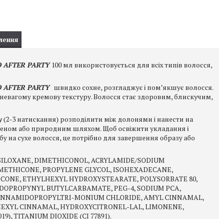
лення
D AFTER PARTY
100 мл використовується для всіх типів волосся,
AD AFTER PARTY
швидко сохне, розгладжує і пом’якшує волосся.
 невагому кремову текстуру. Волосся стає здоровим, блискучим,
y
(2-3 натискання) розподілити між долонями і нанести на
 феном або природним шляхом. Щоб освіжити укладання і
обу на сухе волосся, це потрібно для завершення образу або
SILOXANE, DIMETHICONOL, ACRYLAMIDE/SODIUM
METHICONE, PROPYLENE GLYCOL, ISOHEXADECANE,
CONE, ETHYLHEXYL HYDROXYSTEARATE, POLYSORBATE 80,
IODOPROPYNYL BUTYLCARBAMATE, PEG-4, SODIUM PCA,
INNAMIDOPROPYLTRI-MONIUM CHLORIDE, AMYL CINNAMAL,
 HEXYL CINNAMAL, HYDROXYCITRONEL-LAL, LIMONENE,
9), TITANIUM DIOXIDE (CI 77891).