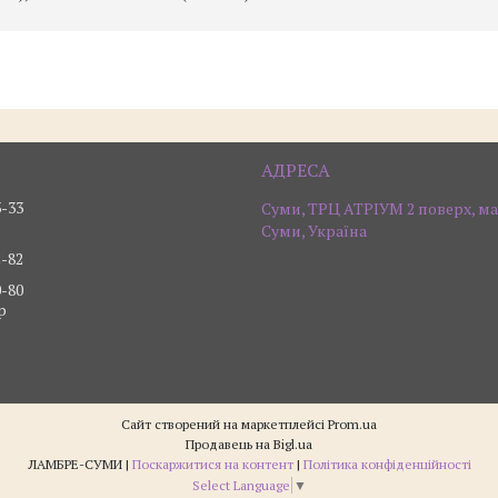
3-33
Суми, ТРЦ АТРІУМ 2 поверх, ма
Суми, Україна
2-82
0-80
р
Сайт створений на маркетплейсі
Prom.ua
Продавець на Bigl.ua
ЛАМБРЕ-СУМИ |
Поскаржитися на контент
|
Політика конфіденційності
Select Language
▼