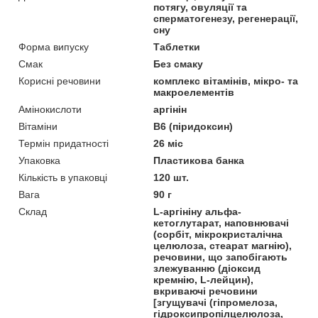
потягу, овуляції та
сперматогенезу, регенерації,
сну
Форма випуску
Таблетки
Смак
Без смаку
Корисні речовини
комплекс вітамінів, мікро- та
макроелементів
Амінокислоти
аргінін
Вітаміни
В6 (піридоксин)
Термін придатності
26 міс
Упаковка
Пластикова банка
Кількість в упаковці
120 шт.
Вага
90 г
Склад
L-аргініну альфа-
кетоглутарат, наповнювачі
(сорбіт, мікрокристалічна
целюлоза, стеарат магнію),
речовини, що запобігають
злежуванню (діоксид
кремнію, L-лейцин),
вкриваючі речовини
[згущувачі (гіпромелоза,
гідроксипропілцелюлоза,