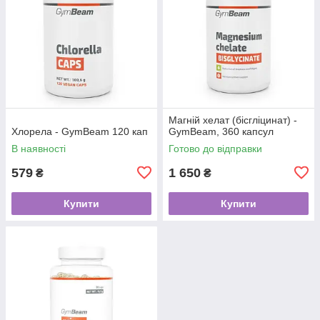
Магній хелат (бісгліцинат) -
Хлорела - GymBeam 120 кап
GymBeam, 360 капсул
В наявності
Готово до відправки
579
1 650
₴
₴
Купити
Купити