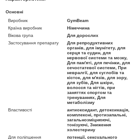
Основні
Виробник
GymBeam
Країна виробник
Німеччина
Вікова група
Для дорослих
Застосування препарату
Для репродуктивних
органів, для імунітету, для
серця та судин, для
нервової системи та мозку,
Для пам'яті, для печінки, для
сечостатевої системи, При
невралгії, для суглобів та
кісток, для м'язів, для зору,
для зубів, Для шкіри,
волосся та нігтів, при
заняттях спортом та
тренуваннях, Для
метаболізму
Властивості
антиоксидант, детоксикація,
комплексні, протизапальні,
загальнозміцнюючі,
тонізуючі, Зниження
холестерину
Для поліпшення
потенції, сексуального