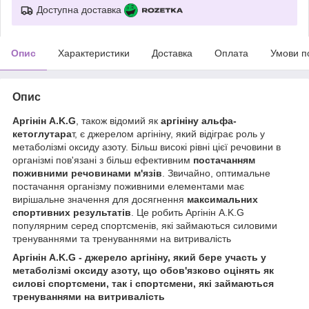
Доступна доставка
Опис
Характеристики
Доставка
Оплата
Умови п
Опис
Аргінін A.K.G
, також відомий як
аргініну альфа-
кетоглутара
т, є джерелом аргініну, який відіграє роль у
метаболізмі оксиду азоту. Більш високі рівні цієї речовини в
організмі пов'язані з більш ефективним
постачанням
поживними речовинами м'язів
. Звичайно, оптимальне
постачання організму поживними елементами має
вирішальне значення для досягнення
максимальних
спортивних результатів
. Це робить Аргінін A.K.G
популярним серед спортсменів, які займаються силовими
тренуваннями та тренуваннями на витривалість
Аргінін A.K.G - джерело аргініну, який бере участь у
метаболізмі оксиду азоту, що обов'язково оцінять як
силові спортсмени, так і спортсмени, які займаються
тренуваннями на витривалість