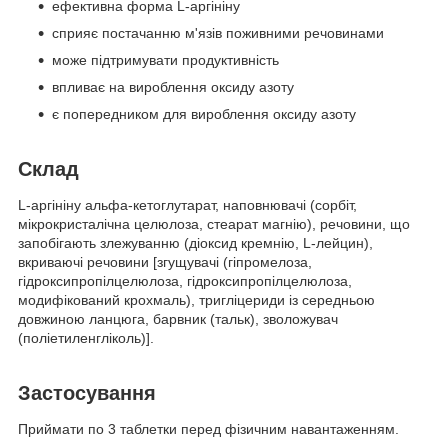
ефективна форма L-аргініну
сприяє постачанню м'язів поживними речовинами
може підтримувати продуктивність
впливає на вироблення оксиду азоту
є попередником для вироблення оксиду азоту
Склад
L-аргініну альфа-кетоглутарат, наповнювачі (сорбіт,
мікрокристалічна целюлоза, стеарат магнію), речовини, що
запобігають злежуванню (діоксид кремнію, L-лейцин),
вкриваючі речовини [згущувачі (гіпромелоза,
гідроксипропілцелюлоза, гідроксипропілцелюлоза,
модифікований крохмаль), тригліцериди із середньою
довжиною ланцюга, барвник (тальк), зволожувач
(поліетиленгліколь)].
Застосування
Приймати по 3 таблетки перед фізичним навантаженням.