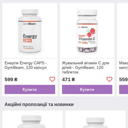
Енергія Energy CAPS -
Жувальний вітамін С для
Мака
GymBeam, 120 капсул
дітей - GymBeam, 120
капс
таблеток
599
471
559
₴
₴
Купити
Купити
Акційні пропозиції та новинки