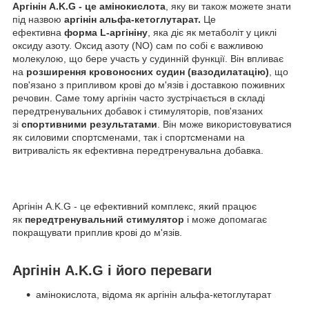
Аргінін A.K.G - це амінокислота
, яку ви також можете знати
під назвою
аргінін альфа-кетоглутарат.
Це
ефективна
форма L-аргініну
, яка діє як метаболіт у циклі
оксиду азоту. Оксид азоту (NO) сам по собі є важливою
молекулою, що бере участь у судинній функції. Він впливає
на
розширення кровоносних судин (вазодилатацію)
, що
пов'язано з припливом крові до м'язів і доставкою поживних
речовин. Саме тому аргінін часто зустрічається в складі
передтренувальних добавок і стимуляторів, пов'язаних
зі
спортивними результатами
. Він може використовуватися
як силовими спортсменами, так і спортсменами на
витривалість як ефективна передтренувальна добавка.
Аргінін A.K.G - це ефективний комплекс, який працює
як
передтренувальний стимулятор
і може допомагає
покращувати приплив крові до м'язів.
Аргінін A.K.G і його переваги
амінокислота, відома як аргінін альфа-кетоглутарат