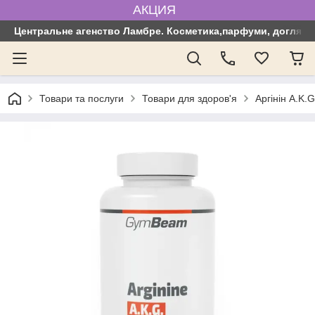
АКЦИЯ
Центральне агенство Ламбре. Косметика,парфуми, догляд з
Товари та послуги
Товари для здоров'я
Аргінін A.K.