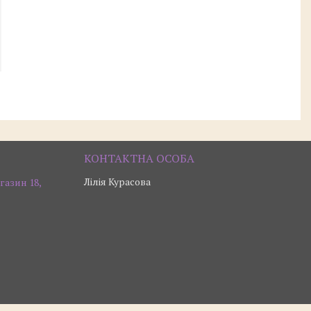
Лілія Курасова
газин 18,