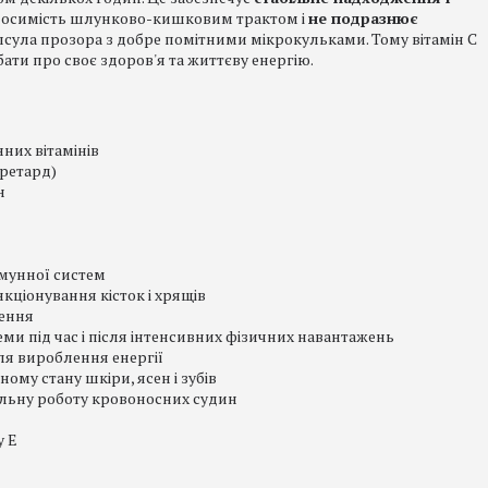
носимість шлунково-кишковим трактом і
не подразнює
псула прозора з добре помітними мікрокульками. Тому вітамін С
бати про своє здоров'я та життєву енергію.
нних вітамінів
 ретард)
ин
мунної систем
ціонування кісток і хрящів
ження
и під час і після інтенсивних фізичних навантажень
я вироблення енергії
му стану шкіри, ясен і зубів
льну роботу кровоносних судин
у Е