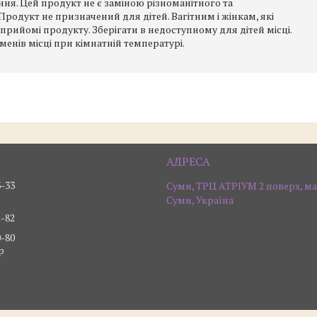
я. Цей продукт не є заміною різноманітного та
родукт не призначений для дітей. Вагітним і жінкам, які
рийомі продукту. Зберігати в недоступному для дітей місці.
енів місці при кімнатній температурі.
3-33
Суми, ТРЦ АТРІУМ 2 поверх, ма
Суми, Україна
2-82
0-80
р