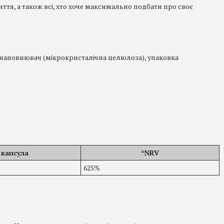
ття, а також всі, хто хоче максимально подбати про своє
, наповнювач (мікрокристалічна целюлоза), упаковка
 капсула
*NRV
625%