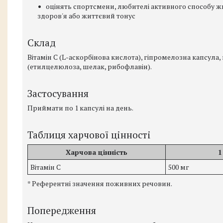
оцінять спортсмени, любителі активного способу жи
здоров'я або життєвий тонус
Склад
Вітамін С (L-аскорбінова кислота), гіпромелозна капсула
(етилцелюлоза, шелак, рибофлавін).
Застосування
Приймати по 1 капсулі на день.
Таблиця харчової цінності
Харчова цінність
1
Вітамін С
500 мг
* Референтні значення поживних речовин.
Попередження