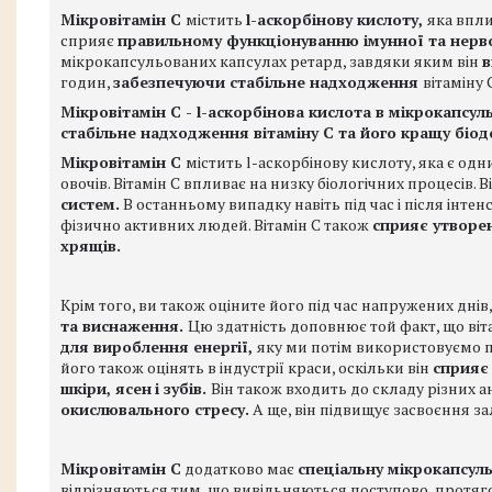
Мікровітамін С
містить
l-аскорбінову кислоту
,
яка впли
сприяє
правильному функціонуванню імунної та нерво
мікрокапсульованих капсулах ретард, завдяки яким він
в
годин,
забезпечуючи стабільне надходження
вітаміну 
Мікровітамін С - l-аскорбінова кислота в мікрокапсу
стабільне надходження вітаміну С та його кращу біод
Мікровітамін С
містить l-аскорбінову кислоту, яка є од
овочів. Вітамін С впливає на низку біологічних процесів.
систем.
В останньому випадку навіть під час і після інт
фізично активних людей. Вітамін С також
сприяє утворе
хрящів.
Крім того, ви також оціните його під час напружених днів
та виснаження.
Цю здатність доповнює той факт, що віт
для вироблення енергії,
яку ми потім використовуємо п
його також оцінять в індустрії краси, оскільки він
сприяє
шкіри, ясен
і зубів.
Він також входить до складу різних а
окислювального стресу.
А ще, він підвищує засвоєння зал
Мікровітамін С
додатково має
спеціальну мікрокапсул
відрізняються тим, що вивільняються поступово, протяг