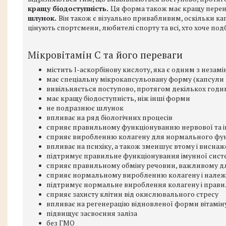
кращу біодоступність.
Ця форма також має кращу пере
шлунок.
Він також є візуально привабливим, оскільки ка
цінують спортсмени, любителі спорту та всі, хто хоче под
Мікровітамін С та його переваги
містить l-аскорбінову кислоту, яка є одним з незамі
має спеціальну мікрокапсульовану форму (капсули
вивільняється поступово, протягом декількох год
має кращу біодоступність, ніж інші форми
не подразнює шлунок
впливає на ряд біологічних процесів
сприяє правильному функціонуванню нервової та і
сприяє виробленню колагену для нормального функ
впливає на психіку, а також зменшує втому і висна
підтримує правильне функціонування імунної систем
сприяє правильному обміну речовин, важливому дл
сприяє нормальному виробленню колагену і належно
підтримує нормальне вироблення колагену і прави
сприяє захисту клітин від окислювального стресу
впливає на регенерацію відновленої форми вітамін
підвищує засвоєння заліза
без ГМО