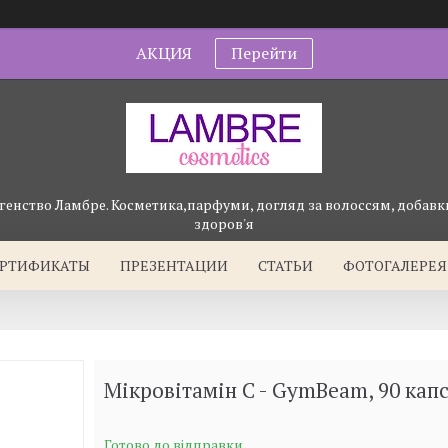
АКЦИЯ
Перейти
генство Ламбре. Косметика,парфуми, догляд за волоссям, добавки
здоров'я
ЕРТИФИКАТЫ
ПРЕЗЕНТАЦИИ
СТАТЬИ
ФОТОГАЛЕРЕЯ
Мікровітамін C - GymBeam, 90 кап
Готово до відправки