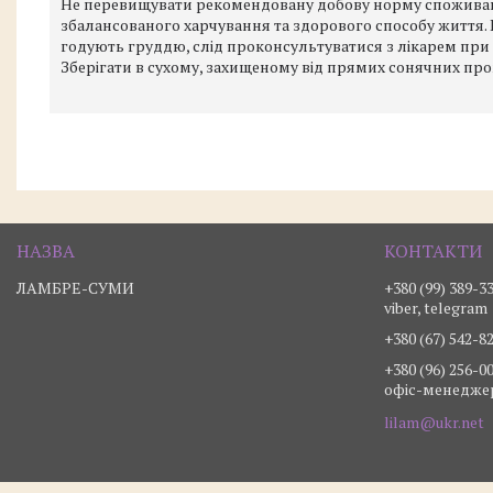
Не перевищувати рекомендовану добову норму споживанн
збалансованого харчування та здорового способу життя. П
годують груддю, слід проконсультуватися з лікарем при п
Зберігати в сухому, захищеному від прямих сонячних пром
ЛАМБРЕ-СУМИ
+380 (99) 389-3
viber, telegram
+380 (67) 542-8
+380 (96) 256-0
офіс-менедже
lilam@ukr.net