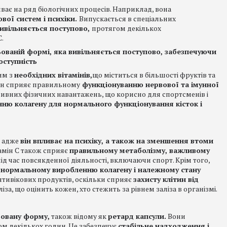
ває на ряд біологічних процесів. Наприклад, вона
вої систем і психіки.
Випускається в спеціальних
ивільняється поступово,
протягом декількох
С.
льованій формі, яка вивільняється поступово, забезпечуючи
оступність
ним з
необхідних вітамінів,
що міститься в більшості фруктів та
 Він сприяє правильному
функціонуванню нервової та імунної
енсивних фізичних навантажень, що корисно для спортсменів і
нню колагену для нормального функціонування кісток і
, адже
він впливає на психіку, а також на зменшення втоми
амін С також сприяє
правильному метаболізму, важливому
ід час повсякденної діяльності, включаючи спорт. Крім того,
 нормальному виробленню колагену і належному стану
нтивікових продуктів, оскільки сприяє
захисту клітин від
іза, що оцінить кожен, хто стежить за рівнем заліза в організмі.
ьовану форму,
також відому як
ретард капсули.
Вони
ом декількох годин. Це забезпечує
стабільне надходження і