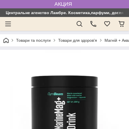
АКЦИЯ
Центральне агенство Ламбре. Косметика,парфуми, догляд з
Товари та послуги
Товари для здоров'я
Магній + Ак