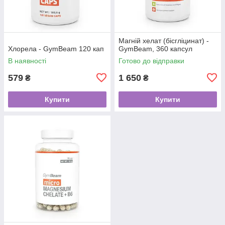
Магній хелат (бісгліцинат) -
Хлорела - GymBeam 120 кап
GymBeam, 360 капсул
В наявності
Готово до відправки
579
1 650
₴
₴
Купити
Купити