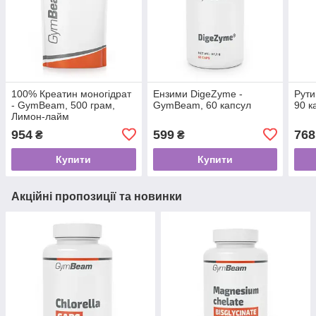
100% Креатин моногідрат
Ензими DigeZyme -
Рути
- GymBeam, 500 грам,
GymBeam, 60 капсул
90 к
Лимон-лайм
954
599
768
₴
₴
Купити
Купити
Акційні пропозиції та новинки