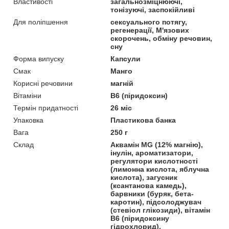
Властивості
загальнозміцнюючі,
тонізуючі, заспокійливі
Для поліпшення
сексуального потягу,
регенерації, М'язових
скорочень, обміну речовин,
сну
Форма випуску
Капсули
Смак
Манго
Корисні речовини
магній
Вітаміни
В6 (піридоксин)
Термін придатності
26 міс
Упаковка
Пластикова банка
Вага
250 г
Склад
Аквамін MG (12% магнію),
інулін, ароматизатори,
регулятори кислотності
(лимонна кислота, яблучна
кислота), загусник
(ксантанова камедь),
барвники (буряк, бета-
каротин), підсолоджувач
(стевіол глікозиди), вітамін
В6 (піридоксину
гідрохлорид).