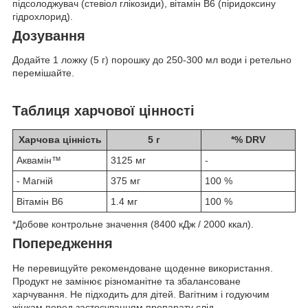
підсолоджувач (стевіол глікозиди), вітамін В6 (піридоксину
гідрохлорид).
Дозування
Додайте 1 ложку (5 г) порошку до 250-300 мл води і ретельно
перемішайте.
Таблиця харчової цінності
Харчова цінність
5 г
*% DRV
Аквамін™
3125 мг
-
- Магній
375 мг
100 %
Вітамін B6
1.4 мг
100 %
*Добове контрольне значення (8400 кДж / 2000 ккал).
Попередження
Не перевищуйте рекомендоване щоденне використання.
Продукт не замінює різноманітне та збалансоване
харчування. Не підходить для дітей. Вагітним і годуючим
жінкам перед застосуванням препарату слід