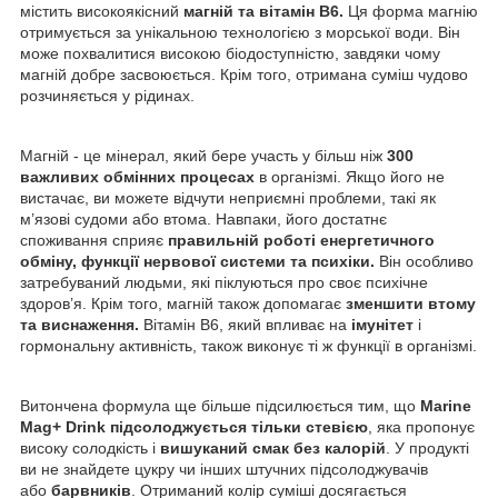
містить високоякісний
магній та вітамін В6.
Ця форма магнію
отримується за унікальною технологією з морської води. Він
може похвалитися високою біодоступністю, завдяки чому
магній добре засвоюється. Крім того, отримана суміш чудово
розчиняється у рідинах.
Магній - це мінерал, який бере участь у більш ніж
300
важливих обмінних процесах
в організмі. Якщо його не
вистачає, ви можете відчути неприємні проблеми, такі як
м’язові судоми або втома. Навпаки, його достатнє
споживання сприяє
правильній роботі енергетичного
обміну, функції нервової системи та психіки.
Він особливо
затребуваний людьми, які піклуються про своє психічне
здоров’я. Крім того, магній також допомагає
зменшити втому
та виснаження.
Вітамін В6, який впливає на
імунітет
і
гормональну активність, також виконує ті ж функції в організмі.
Витончена формула ще більше підсилюється тим, що
Marine
Mag+ Drink підсолоджується тільки стевією
, яка пропонує
високу солодкість і
вишуканий смак без калорій
. У продукті
ви не знайдете цукру чи інших штучних підсолоджувачів
або
барвників
. Отриманий колір суміші досягається