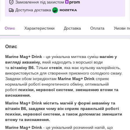
Замовлення під захистом
Доступна доставка
Опис
Характеристики
Доставка
Оплата
Умови п
Опис
Marine Mag+ Drink
- це унікальна миттєва суміш
магнію у
вигляді акваміну,
який надходить з морської води
та
вітаміну В6.
Тільки
стевія
, яка має нульову калорійність,
використовується для створення приємного солодкого смаку.
Завдяки обом інгредієнтам
Marine Mag+ Drink
сприяє
нормальній роботі енергетичного обміну, оптимальній
роботі
психіки,
нервової системи
,
зменшенню втоми та
виснаження.
Marine Mag+ Drink містить магній у формі акваміну та
вітамін В6, завдяки чому він сприяє правильній роботі
психіки, нервової системи, а також допомагає зменшити
втому та виснаження.
Marine Mag+ Drink
- це унікальний розчинний напій, що