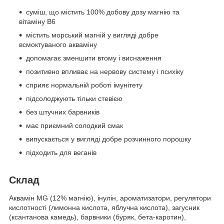
суміш, що містить 100% добову дозу магнію та
вітаміну В6
містить морський магній у вигляді добре
всмоктуваного акваміну
допомагає зменшити втому і виснаження
позитивно впливає на нервову систему і психіку
сприяє нормальній роботі імунітету
підсолоджують тільки стевією
без штучних барвників
має приємний солодкий смак
випускається у вигляді добре розчинного порошку
підходить для веганів
Склад
Аквамін MG (12% магнію), інулін, ароматизатори, регулятори
кислотності (лимонна кислота, яблучна кислота), загусник
(ксантанова камедь), барвники (буряк, бета-каротин),