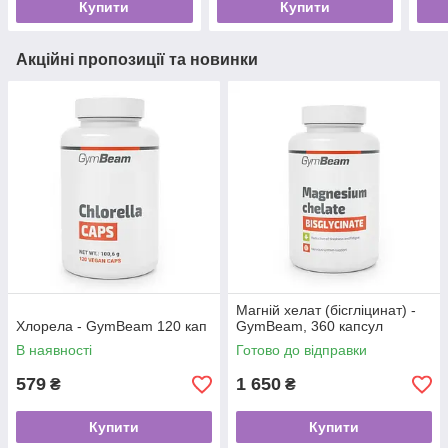
Купити
Купити
Акційні пропозиції та новинки
Магній хелат (бісгліцинат) -
Хлорела - GymBeam 120 кап
GymBeam, 360 капсул
В наявності
Готово до відправки
579
1 650
₴
₴
Купити
Купити