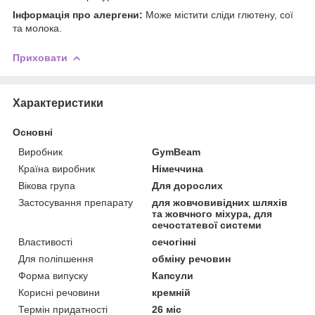
Інформація про алергени:
Може містити сліди глютену, сої
та молока.
Приховати
Характеристики
Основні
Виробник
GymBeam
Країна виробник
Німеччина
Вікова група
Для дорослих
Застосування препарату
для жовчовивідних шляхів
та жовчного міхура, для
сечостатевої системи
Властивості
сечогінні
Для поліпшення
обміну речовин
Форма випуску
Капсули
Корисні речовини
кремній
Термін придатності
26 міс