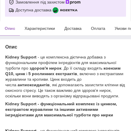
Замовлення під захистом
Доступна доставка
Опис
Характеристики
Доставка
Оплата
Умови п
Опис
Kidney Support
- це комплексна дієтична добавка з
функціональним профілем інгредієнтів для максимальної
турботи про
здоров'я нирок
. До її складу входять
коензим
Q10, цинк
і
5 рослинних екстрактів
, включно з екстрактами
журавлини та кропиви. Цинк входить до
числа
антиоксидантів
, які допомагають захистити клітини від
окисного стресу. Це також важливо для здоров'я нирок,
оскільки вони виводять з організму відпрацьовані продукти.
Kidney Support - функціональний комплекс із цинком,
екстрактом журавлини та іншими активними
інгредієнтами для максимальної турботи про нирки
Kidney Support
- це функціональний комплекс інгредієнтів