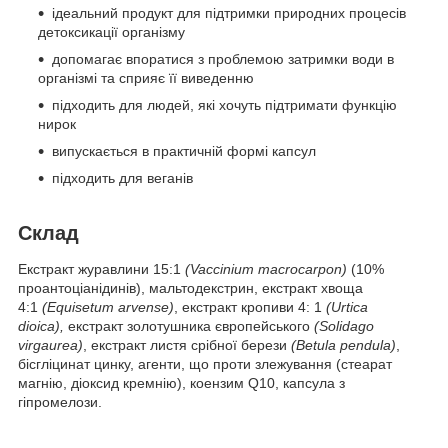
ідеальний продукт для підтримки природних процесів
детоксикації організму
допомагає впоратися з проблемою затримки води в
організмі та сприяє її виведенню
підходить для людей, які хочуть підтримати функцію
нирок
випускається в практичній формі капсул
підходить для веганів
Склад
Екстракт журавлини 15:1
(Vaccinium macrocarpon)
(10%
проантоціанідинів), мальтодекстрин, екстракт хвоща
4:1
(Equisetum arvense)
, екстракт кропиви 4: 1
(Urtica
dioica),
екстракт золотушника європейського
(Solidago
virgaurea)
, екстракт листя срібної берези
(Betula pendula)
,
бісгліцинат цинку, агенти, що проти злежування (стеарат
магнію, діоксид кремнію), коензим Q10, капсула з
гіпромелози.