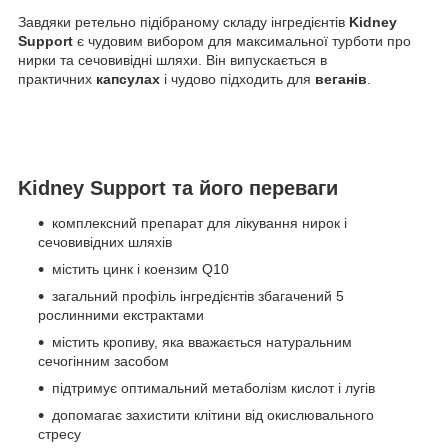
Завдяки ретельно підібраному складу інгредієнтів
Kidney
Support
є чудовим вибором для максимальної турботи про
нирки та сечовивідні шляхи. Він випускається в
практичних
капсулах
і чудово підходить для
веганів
.
Kidney Support та його переваги
комплексний препарат для лікування нирок і
сечовивідних шляхів
містить цинк і коензим Q10
загальний профіль інгредієнтів збагачений 5
рослинними екстрактами
містить кропиву, яка вважається натуральним
сечогінним засобом
підтримує оптимальний метаболізм кислот і лугів
допомагає захистити клітини від окислювального
стресу