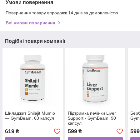
Умови повернення
Повернення товару впродовж 14 днів за домовленістю
Всі умови повернення
Подібні товари компанії
Шиладжит Shilajit Mumio
Підтримка печінки Liver
Берб
— GymBeam, 60 капсул
Support - GymBeam, 90
Gym
капсул
619
599
599
₴
₴