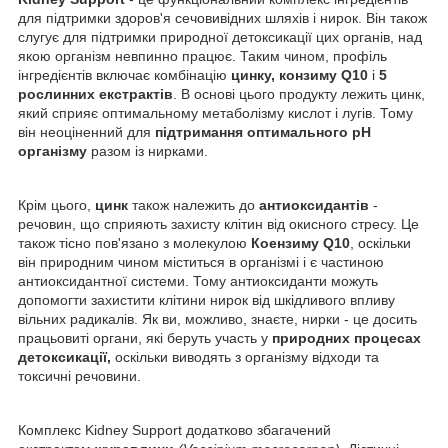
для підтримки здоров'я сечовивідних шляхів і нирок. Він також
слугує для підтримки природної детоксикації цих органів, над
якою організм невпинно працює. Таким чином, профіль
інгредієнтів включає комбінацію
цинку, конзиму Q10
і
5
рослинних екстрактів
. В основі цього продукту лежить цинк,
який сприяє оптимальному метаболізму кислот і лугів. Тому
він неоціненний для
підтримання оптимального pH
організму
разом із нирками.
Крім цього,
цинк
також належить до
антиоксидантів
-
речовин, що сприяють захисту клітин від окисного стресу. Це
також тісно пов'язано з молекулою
Коензиму Q10
, оскільки
він природним чином міститься в організмі і є частиною
антиоксидантної системи. Тому антиоксиданти можуть
допомогти захистити клітини нирок від шкідливого впливу
вільних радикалів. Як ви, можливо, знаєте, нирки - це досить
працьовиті органи, які беруть участь у
природних процесах
детоксикації,
оскільки виводять з організму відходи та
токсичні речовини.
Комплекс Kidney Support додатково збагачений