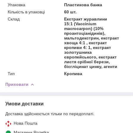
Упаковка
Пластикова банка
Кількість в упаковці
60 шт.
Склад
Екстракт журавлини
15:1 (Vaccinium
macrocarpon) (10%
проантоціанідинів),
мальтодекстрин, екстракт
хвоща 4:1 , екстракт
кропиви 4: 1, екстракт
золотушника
європейського, екстракт
листя срібної берези,
бісгліцинат цинку, агенти
Тип
Кропива
Приховати
Умови доставки
Доставка здійснюється тільки по передоплаті.
Нова Пошта
Магазини Rozetka