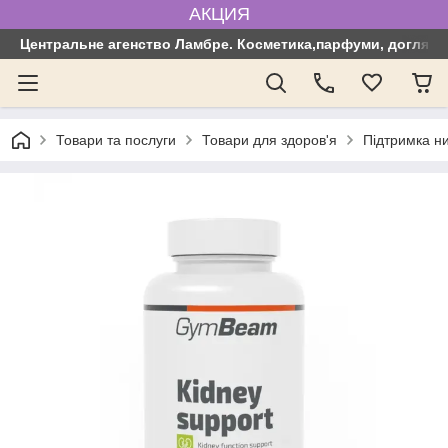
АКЦИЯ
Центральне агенство Ламбре. Косметика,парфуми, догляд з
Товари та послуги
Товари для здоров'я
Підтримка н