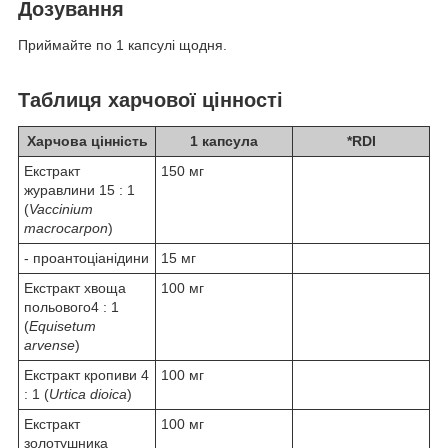
Дозування
Приймайте по 1 капсулі щодня.
Таблиця харчової цінності
Харчова цінність
1 капсула
*RDI
Екстракт
150 мг
журавлини 15 : 1
(
Vaccinium
macrocarpon
)
- проантоціанідини
15 мг
Екстракт хвоща
100 мг
польового4 : 1
(
Equisetum
arvense
)
Екстракт кропиви 4
100 мг
: 1 (
Urtica dioica
)
Екстракт
100 мг
золотушника