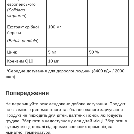
європейського
(
Solidago
virgaurea
)
Екстракт срібної
100 мг
берези
(
Betula pendula
)
Цинк
5 мг
50 %
Коензим Q10
10 мг
*Середне дозування для дорослої людини (8400 кДж / 2000
ккал)
Попередження
Не перевищуйте рекомендоване добове дозування. Продукт
не є заміною різноманітного та збалансованого харчування.
Продукт не підходить для дітей, вагітних і жінок, які годують
груддю. Зберігати в недоступному для дітей місці. Зберігати в
сухому місці, подалі від прямих сонячних променів, за
кімнатної температури.