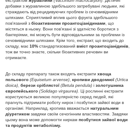
екстрактом
журавлини
(Vaccinium macrocarpon)
. Дієтичні
добавки з журавлиною здебільшого затребувані людьми, які
страждають від рецидивуючих проблем із сечовивідними
шляхами. Сприятливий вплив цього фрукта здебільшого
пов'язаний з
біоактивними проантоціанідинами
, що
містяться в ньому. Вони пов'язані зі здатністю боротися з
бактеріями, які можуть бути відповідальними за проблеми із
сечовивідними шляхами. Крім того, екстракт, що входить до
складу, має
10%
стандартизований
вміст проантоціанідинів
,
тож ви точно знаєте, скільки біоактивних речовин ви
отримаєте.
До складу препарату також входять екстракти
хвоща
польового
(Equisetum arvense)
,
кропиви дводомної
(Urtica
dioica)
,
берези сріблястої
(Betula pendula)
і
золотушника
європейського
(Solidago virgaurea)
. Ці рослинні екстракти
користуються великою популярністю серед людей, які
прагнуть підтримати роботу нирок і позбутися зайвої води в
організмі. Наприклад, кропива вважається
натуральним
діуретиком
завдяки своїм сечогінним властивостям. Завдяки
цьому вона може допомогти ниркам
позбутися зайвої води
та продуктів метаболізму.