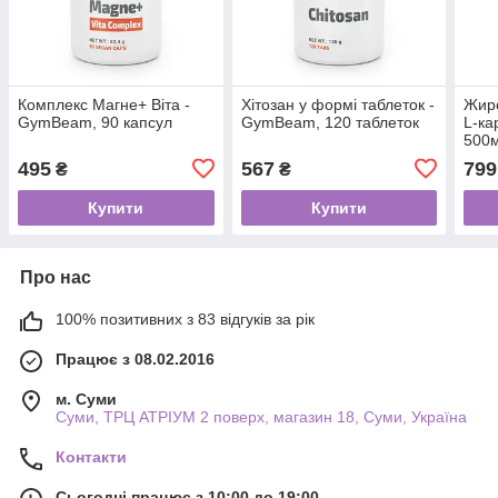
Комплекс Магне+ Віта -
Хітозан у формі таблеток -
Жир
GymBeam, 90 капсул
GymBeam, 120 таблеток
L-ка
500
495
567
799
₴
₴
Купити
Купити
Про нас
100% позитивних з 83 відгуків за рік
Працює з 08.02.2016
м. Суми
Суми, ТРЦ АТРІУМ 2 поверх, магазин 18, Суми, Україна
Контакти
Сьогодні працює з 10:00 до 19:00