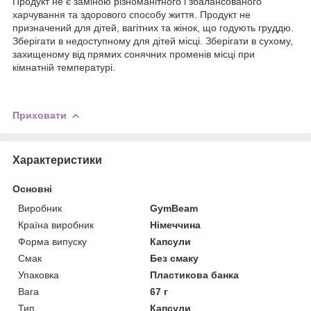
Продукт не є заміною різноманітного і збалансованого
харчування та здорового способу життя. Продукт не
призначений для дітей, вагітних та жінок, що годують груддю.
Зберігати в недоступному для дітей місці. Зберігати в сухому,
захищеному від прямих сонячних променів місці при
кімнатній температурі.
Приховати
Характеристики
Основні
Виробник
GymBeam
Країна виробник
Німеччина
Форма випуску
Капсули
Смак
Без смаку
Упаковка
Пластикова банка
Вага
67 г
Тип
Капсули