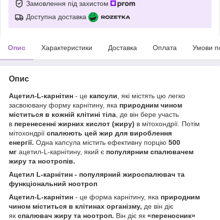
Замовлення під захистом
Доступна доставка
Опис
Характеристики
Доставка
Оплата
Умови п
Опис
Ацетил-L-карнітин
- це
капсули
, які містять цю легко
засвоювану форму карнітину, яка
природним чином
міститься в кожній клітині тіла
, де він бере участь
в
перенесенні жирних кислот (жиру)
в мітохондрії. Потім
мітохондрії
спалюють цей жир для вироблення
енергії.
Одна капсула містить ефективну порцію
500
мг
ацетил-L-карнітину, який є
популярним спалювачем
жиру та ноотропів.
Ацетил L-карнітин - популярний жироспалювач та
функціональний ноотроп
Ацетил-L-карнітин
- це форма карнітину, яка
природним
чином міститься в клітинах організму,
де він діє
як
спалювач жиру та ноотроп.
Він діє як
«переносник»