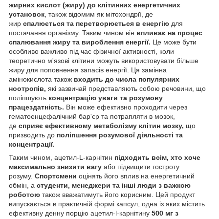
жирних кислот (жиру) до клітинних енергетичних
установок
, також відомим як мітохондрії, де
жир
спалюється та перетворюється в енергію
для
постачання організму. Таким чином він
впливає на процес
спалювання жиру та вироблення енергії.
Це може бути
особливо важливо під час фізичної активності, коли
теоретично м'язові клітини можуть використовувати більше
жиру для поповнення запасів енергії. Ця замінна
амінокислота також
входить до числа популярних
ноотропів,
які зазвичай представляють собою речовини, що
поліпшують
концентрацію уваги та розумову
працездатність.
Він може ефективно проходити через
гематоенцефалічний бар'єр та потрапляти в мозок,
де
сприяє ефективному метаболізму клітин мозку,
що
призводить до
поліпшення розумової діяльності та
концентрації.
Таким чином, ацетил-L-карнітин
підходить всім, хто хоче
максимально знизити вагу
або підвищити гостроту
розуму.
Спортсмени
оцінять його вплив на енергетичний
обмін, а
студенти, менеджери та інші люди з важкою
роботою
також вважатимуть його корисним. Цей продукт
випускається в практичній формі капсул, одна із яких містить
ефективну денну порцію ацетил-l-карнітину
500 мг з