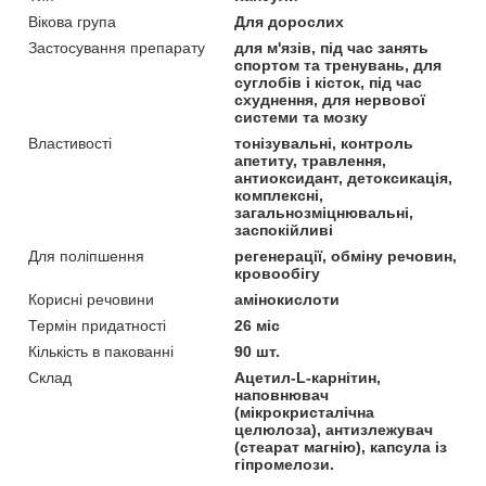
Вікова група
Для дорослих
Застосування препарату
для м'язів, під час занять
спортом та тренувань, для
суглобів і кісток, під час
схуднення, для нервової
системи та мозку
Властивості
тонізувальні, контроль
апетиту, травлення,
антиоксидант, детоксикація,
комплексні,
загальнозміцнювальні,
заспокійливі
Для поліпшення
регенерації, обміну речовин,
кровообігу
Корисні речовини
амінокислоти
Термін придатності
26 міс
Кількість в пакованні
90 шт.
Склад
Ацетил-L-карнітин,
наповнювач
(мікрокристалічна
целюлоза), антизлежувач
(стеарат магнію), капсула із
гіпромелози.