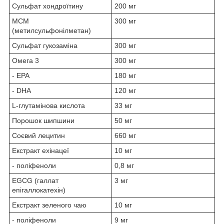
Сульфат хондроїтину
200 мг
МСМ
300 мг
(метилсульфонілметан)
Сульфат гукозаміна
300 мг
Омега 3
300 мг
- EPA
180 мг
- DHA
120 мг
L-глутамінова кислота
33 мг
Порошок шипшини
50 мг
Соєвий лецитин
660 мг
Екстракт ехінацеї
10 мг
- поліфеноли
0,8 мг
EGCG (галлат
3 мг
епігаллокатехін)
Екстракт зеленого чаю
10 мг
- поліфеноли
9 мг