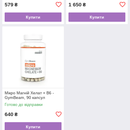
579
1 650
₴
₴
Купити
Купити
Мікро Магній Хелат + В6 -
GymBeam, 90 капсул
Готово до відправки
640
₴
Купити