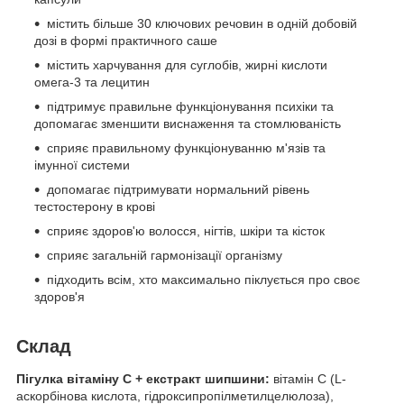
містить більше 30 ключових речовин в одній добовій
дозі в формі практичного саше
містить харчування для суглобів, жирні кислоти
омега-3 та лецитин
підтримує правильне функціонування психіки та
допомагає зменшити виснаження та стомлюваність
сприяє правильному функціонуванню м'язів та
імунної системи
допомагає підтримувати нормальний рівень
тестостерону в крові
сприяє здоров'ю волосся, нігтів, шкіри та кісток
сприяє загальній гармонізації організму
підходить всім, хто максимально піклується про своє
здоров'я
Склад
Пігулка вітаміну C + екстракт шипшини:
вітамін C (L-
аскорбінова кислота, гідроксипропілметилцелюлоза),