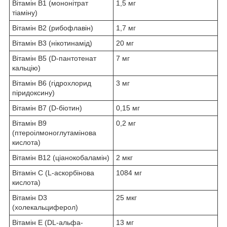
Вітамін B1 (мононітрат
1,5 мг
тіаміну)
Вітамін В2 (рибофлавін)
1,7 мг
Вітамін B3 (нікотинамід)
20 мг
Вітамін B5 (D-пантотенат
7 мг
кальцію)
Вітамін B6 (гідрохлорид
3 мг
піридоксину)
Вітамін B7 (D-біотин)
0,15 мг
Вітамін B9
0,2 мг
(птероілмоноглутамінова
кислота)
Вітамін B12 (ціанокобаламін)
2 мкг
Вітамін С (L-аскорбінова
1084 мг
кислота)
Вітамін D3
25 мкг
(холекальциферол)
Вітамін Е (DL-альфа-
13 мг