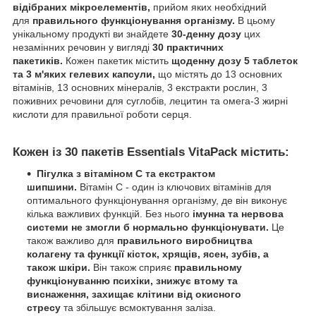
відібраних мікроелементів,
прийом яких необхідний
для
правильного функціонування організму.
В цьому
унікальному продукті ви знайдете
30-денну дозу
цих
незамінних речовин у вигляді
30 практичних
пакетиків.
Кожен пакетик містить
щоденну дозу 5 таблеток
та 3 м'яких гелевих капсули,
що містять до 13 основних
вітамінів, 13 основних мінералів, 3 екстракти рослин, 3
поживних речовини для суглобів, лецитин та омега-3 жирні
кислоти для правильної роботи серця.
Кожен із 30 пакетів Essentials VitaPack містить:
Пігулка з вітаміном С та екстрактом
шипшини.
Вітамін С - один із ключових вітамінів для
оптимального функціонування організму, де він виконує
кілька важливих функцій. Без нього
імунна та нервова
системи не змогли б нормально функціонувати.
Це
також важливо для
правильного виробництва
колагену та функції кісток, хрящів, ясен, зубів, а
також шкіри.
Він також сприяє
правильному
функціонуванню психіки, знижує втому та
виснаження, захищає клітини від окисного
стресу
та збільшує всмоктування заліза.