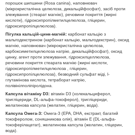
порошок шипшини (Rosa canina), наповнювач
(мікрокристалічна целюлоза, дикальційфосфат), засіб проти
злежування (стеарат магнію), речовини покриття (жирні
кислоти), гідроксипропілметилцелюлоза, гліцерин,
гідроксипропілцелюлоза).
Пігулка кальцій-цинк-магній:
карбонат кальцію з
мальтодекстрином (карбонат кальцію, мальтодекстрин), оксид
магнію, наповнювач (мікрокристалічна целюлоза,
карбоксиметилцелюлоза натрію, дикальційфосфат), оксид
цинку, агент проти злежування, гідроксилцеллюлоза,
речовини покриття стеарата магнію (жирні кислоти,
гідроксипропілметилцелюлоза , гліцерин,
гідроксипропілцелюлоза), безводний сульфат міді, l-
глутамінова кислота, тетраборат натрію,
полівінілполіпіролідона.
Капсула вітаміну D3:
вітамін D3 (холекальциферол,
тригліцериди, DL-альфа-токоферол), тригліцериди,
желатинова капсула (желатин, гліцерин, вода).
Капсула Омега-3:
Омега-3 (EPA, DHA, екстракт, багатий
токоферолом, соняшникова олія), вітамін E (DL-альфа-
токоферілацетат), желатинова капсула (желатин, гліцерин,
вода).