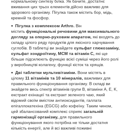
нормальному синтезу білка. Як бачите, достатнє
вживання цих трьох елементів дійсно важливо для
здорового організму. Пігулка також містить бор, мідь,
кремній та фосфор.
Пігулка з комплексом Arthro.
Він
містить
функціональні речовини для максимального
догляду за опорно-руховим апаратом,
які входять до
складу цілого ряду продуктів для якісного харчування
суглобів. В таблетці ви знайдете
сульфат глюкозаміну,
сульфат хондроїтину, МСМ та вітамін С,
які ще
більше підсилюють функцію всієї суміші через його ролі
у виробництві колагену, функції кісток та хрящів.
Дві таблетки мультивітаміни.
Вони містять в
цілому
11 вітамінів та 10 мінералів,
важливих для
правильного функціонування організму. В складі ви
знайдете весь спектр вітамінів групи B, вітаміни A, E, K,
екстракт ехінацеї та екстракт зеленого чаю, який
відомий своїм вмістом антиоксидантів, галлата
епігаллокатехіна (EGCG) або кофеїну. Таким чином,
цей збалансований комплекс сприяє
загальній
гармонізації організму,
для правильного
функціонування якого потрібна не тільки достатня
кількість енергії, але й всі важливі поживні