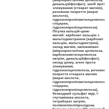
дикальційфосфат), засіб проти
злежування (стеарат магнію),
речовини покриття (жирні
кислоти),
гідроксипропілметилцелюлоза,
гліцерин,
гідроксипропілцелюлоза).
Пігулка кальцій-цинк-
магній: карбонат кальцію з
мальтодекстрином (карбонат
кальцію, мальтодекстрин),
оксид магнію, наповнювач
(мікрокристалічна целюлоза,
карбоксиметилцелюлоза
натрію, дикальційфосфат),
оксид цинку, агент проти
злежування,
гідроксилцеллюлоза, речовини
покриття стеарата магнію
(жирні кислоти,
гідроксипропілметилцелюлоза ,
гліцерин,
гідроксипропілцелюлоза),
безводний сульфат міді, l-
глутамінова кислота,
тетраборат натрію,
полівінілполіпіролідона.
Капсула вітаміну D3: вітамін D3