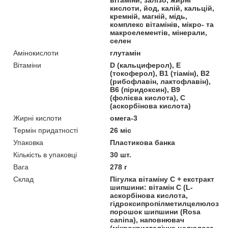
кислоти, йод, калій, кальцій,
кремній, магній, мідь,
комплекс вітамінів, мікро- та
макроелементів, мінерали,
селен
Амінокислоти
глутамін
Вітаміни
D (кальциферол), Е
(токоферол), В1 (тіамін), В2
(рибофлавін, лактофлавін),
В6 (піридоксин), В9
(фолієва кислота), С
(аскорбінова кислота)
Жирні кислоти
омега-3
Термін придатності
26 міс
Упаковка
Пластикова банка
Кількість в упаковці
30 шт.
Вага
278 г
Склад
Пігулка вітаміну C + екстракт
шипшини: вітамін C (L-
аскорбінова кислота,
гідроксипропілметилцелюлоза),
порошок шипшини (Rosa
canina), наповнювач
(мікрокристалічна целюлоза,