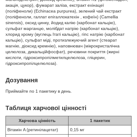
акація, цукор), фумарат заліза, екстракт ехінацеї
(поліфеноли) (Echinacea purpurea), зелений чай екстракт
(поліфеноли, галлат епігаллокатехін , кофеїн) (Camellia
sinensis), оксид цинку, йодид калію (карбонат кальцію),
сульфат марганцю, молібдат натрію (карбонат кальцію),
хлорид хрому (вуглець Ітаті кальцію), гіпс натрію (карбонат
кальцію), сульфат міді, протизлежуючий агент (стеарат
магнію, діоксид кремнію), наповнювач (мікрокристалічна
целюлоза, дикальційфосфат), речовини покриття (жирні
кислоти, гідроксипропілметилцелюлоза, гліцерин,
гідроксипропілцелюлоза).
Дозування
Приймайте по 1 пакетику в день.
Таблиця харчової цінності
Харчова цінність
1 пакетик
Вітамін A (ретинілацетат)
0,15 мг