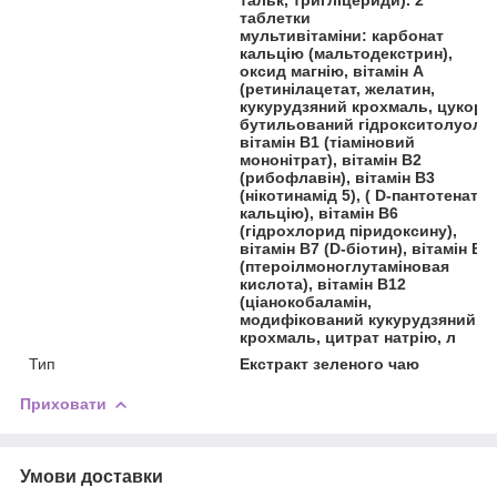
таблетки
мультивітаміни: карбонат
кальцію (мальтодекстрин),
оксид магнію, вітамін А
(ретинілацетат, желатин,
кукурудзяний крохмаль, цукор,
бутильований гідрокситолуол),
вітамін B1 (тіаміновий
мононітрат), вітамін B2
(рибофлавін), вітамін B3
(нікотинамід 5), ( D-пантотенат
кальцію), вітамін B6
(гідрохлорид піридоксину),
вітамін B7 (D-біотин), вітамін B9
(птероілмоноглутаміновая
кислота), вітамін B12
(ціанокобаламін,
модифікований кукурудзяний
крохмаль, цитрат натрію, л
Тип
Екстракт зеленого чаю
Приховати
Умови доставки