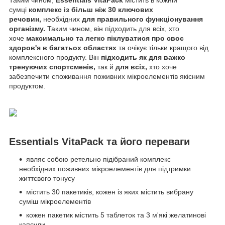
сумці
комплекс із більш ніж 30 ключових
речовин,
необхідних
для правильного функціонування
організму.
Таким чином, він підходить для всіх, хто
хоче
максимально та легко піклуватися про своє
здоров'я в багатьох областях
та очікує тільки кращого від
комплексного продукту. Він
підходить як для важко
тренуючих спортсменів,
так й
для всіх,
хто хоче
забезпечити споживання поживних мікроелементів якісним
продуктом.
Essentials VitaPack та його переваги
являє собою ретельно підібраний комплекс
необхідних поживних мікроелементів для підтримки
життєвого тонусу
містить 30 пакетиків, кожен із яких містить вибрану
суміш мікроелементів
кожен пакетик містить 5 таблеток та 3 м'які желатинові
капсули