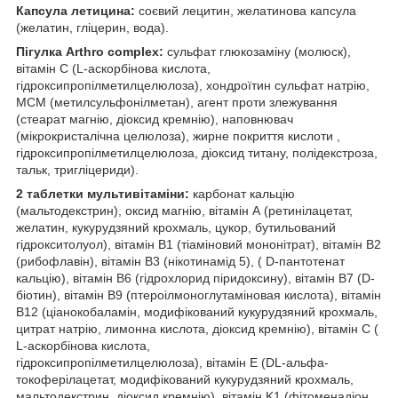
Капсула летицина:
соєвий лецитин, желатинова капсула
(желатин, гліцерин, вода).
Пігулка Arthro complex:
сульфат глюкозаміну (молюск),
вітамін С (L-аскорбінова кислота,
гідроксипропілметилцелюлоза), хондроїтин сульфат натрію,
МСМ (метилсульфонілметан), агент проти злежування
(стеарат магнію, діоксид кремнію), наповнювач
(мікрокристалічна целюлоза), жирне покриття кислоти ,
гідроксипропілметилцелюлоза, діоксид титану, полідекстроза,
тальк, тригліцериди).
2 таблетки мультивітаміни:
карбонат кальцію
(мальтодекстрин), оксид магнію, вітамін А (ретинілацетат,
желатин, кукурудзяний крохмаль, цукор, бутильований
гідрокситолуол), вітамін B1 (тіаміновий мононітрат), вітамін B2
(рибофлавін), вітамін B3 (нікотинамід 5), ( D-пантотенат
кальцію), вітамін B6 (гідрохлорид піридоксину), вітамін B7 (D-
біотин), вітамін B9 (птероілмоноглутаміновая кислота), вітамін
B12 (ціанокобаламін, модифікований кукурудзяний крохмаль,
цитрат натрію, лимонна кислота, діоксид кремнію), вітамін C (
L-аскорбінова кислота,
гідроксипропілметилцелюлоза), вітамін E (DL-альфа-
токоферілацетат, модифікований кукурудзяний крохмаль,
мальтодекстрин, діоксид кремнію), вітамін K1 (фітоменадіон,