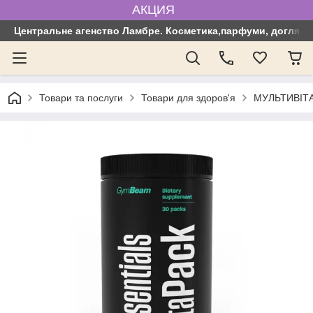
АКЦИЯ
Центральне агенство Ламбре. Косметика,парфуми, догляд з
Товари та послуги
Товари для здоров'я
МУЛЬТИВІТАМ