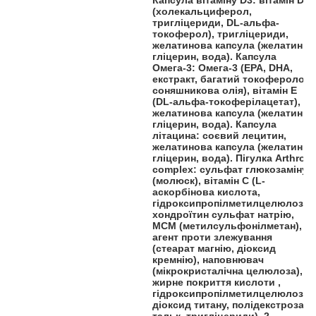
(холекальциферол,
тригліцериди, DL-альфа-
токоферол), тригліцериди,
желатинова капсула (желатин,
гліцерин, вода). Капсула
Омега-3: Омега-3 (EPA, DHA,
екстракт, багатий токоферолом,
соняшникова олія), вітамін E
(DL-альфа-токоферілацетат),
желатинова капсула (желатин,
гліцерин, вода). Капсула
літацина: соєвий лецитин,
желатинова капсула (желатин,
гліцерин, вода). Пігулка Arthro
complex: сульфат глюкозаміну
(молюск), вітамін С (L-
аскорбінова кислота,
гідроксипропілметилцелюлоза),
хондроїтин сульфат натрію,
МСМ (метилсульфонілметан),
агент проти злежування
(стеарат магнію, діоксид
кремнію), наповнювач
(мікрокристалічна целюлоза),
жирне покриття кислоти ,
гідроксипропілметилцелюлоза,
діоксид титану, полідекстроза,
тальк, тригліцериди). 2