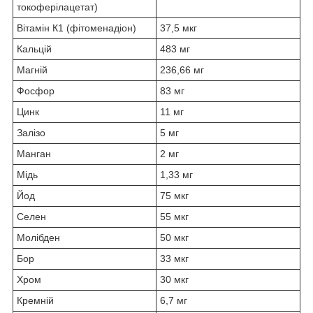
токоферілацетат)
Вітамін К1 (фітоменадіон)
37,5 мкг
Кальцій
483 мг
Магній
236,66 мг
Фосфор
83 мг
Цинк
11 мг
Залізо
5 мг
Манган
2 мг
Мідь
1,33 мг
Йод
75 мкг
Селен
55 мкг
Молібден
50 мкг
Бор
33 мкг
Хром
30 мкг
Кремній
6,7 мг