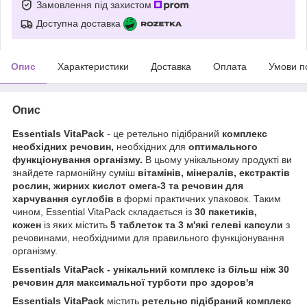
Замовлення під захистом
Доступна доставка
Опис
Характеристики
Доставка
Оплата
Умови п
Опис
Essentials VitaPack
- це ретельно підібраний
комплекс
необхідних речовин,
необхідних для
оптимального
функціонування організму.
В цьому унікальному продукті ви
знайдете гармонійну суміш
вітамінів, мінералів, екстрактів
рослин, жирних кислот омега-3 та речовин для
харчування суглобів
в формі практичних упаковок. Таким
чином, Essential VitaPack складається із
30 пакетиків,
кожен
із яких містить
5 таблеток та 3 м'які гелеві капсули
з
речовинами, необхідними для правильного функціонування
організму.
Essentials VitaPack - унікальний комплекс із більш ніж 30
речовин для максимальної турботи про здоров'я
Essentials VitaPack
містить
ретельно підібраний комплекс