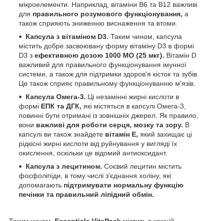
мікроелементи. Наприклад, вітаміни B6 та B12 важливі
для
правильного розумового функціонування,
а
також сприяють зниженню виснаження та втоми.
Капсула з вітаміном D3.
Таким чином, капсула
містить добре засвоювану форму вітаміну D3 в формі
D3 з
ефективною дозою 1000 МО (25 мкг).
Вітамін D
важливий для правильного функціонування імунної
системи, а також для підтримки здоров'я кісток та зубів.
Це також сприяє правильному функціонуванню м'язів.
Капсула Омега-3.
Ці незамінні жирні кислоти в
формі
ЕПК та ДГК,
які містяться в капсулі Омега-3,
повинні бути отримані із зовнішніх джерел. Як правило,
вони
важливі для роботи серця, мозку та зору.
В
капсулі ви також знайдете
вітамін Е,
який захищає ці
рідкісні жирні кислоти від руйнування у вигляді їх
окислення, оскільки це відомий антиоксидант.
Капсула з лецитином.
Соєвий лецитин містить
фосфоліпіди, в тому числі з'єднання холіну, які
допомагають
підтримувати нормальну функцію
печінки та правильний ліпідний обмін.
Таким чином,
Essentials VitaPack
містить в кожній