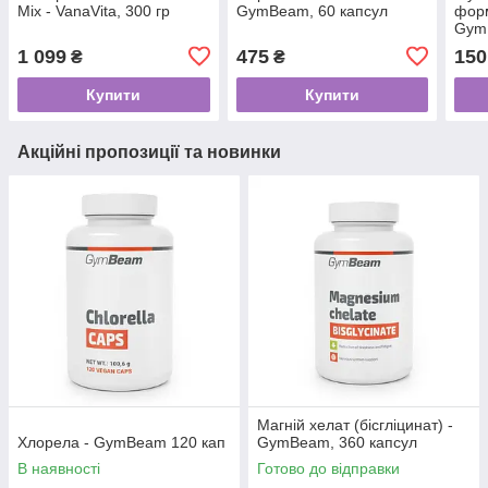
Mix - VanaVita, 300 гр
GymBeam, 60 капсул
форм
GymB
1 099
475
150
₴
₴
Купити
Купити
Акційні пропозиції та новинки
Магній хелат (бісгліцинат) -
Хлорела - GymBeam 120 кап
GymBeam, 360 капсул
В наявності
Готово до відправки