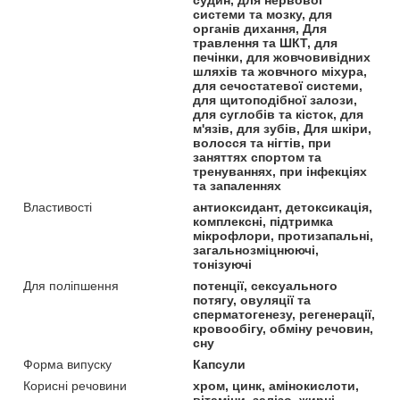
системи та мозку, для
органів дихання, Для
травлення та ШКТ, для
печінки, для жовчовивідних
шляхів та жовчного міхура,
для сечостатевої системи,
для щитоподібної залози,
для суглобів та кісток, для
м'язів, для зубів, Для шкіри,
волосся та нігтів, при
заняттях спортом та
тренуваннях, при інфекціях
та запаленнях
Властивості
антиоксидант, детоксикація,
комплексні, підтримка
мікрофлори, протизапальні,
загальнозміцнюючі,
тонізуючі
Для поліпшення
потенції, сексуального
потягу, овуляції та
сперматогенезу, регенерації,
кровообігу, обміну речовин,
сну
Форма випуску
Капсули
Корисні речовини
хром, цинк, амінокислоти,
вітаміни, залізо, жирні