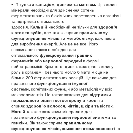
Пігулка з кальцієм, цинком та магнієм.
Ці важливі
мінерали необхідні для здійснення сотень
ферментативних та біохімічних перетворень в організмі
та підтримки оптимального
здоров'я.
Кальцій
необхідний не тільки для
здоров'я
кісток та зубів,
але також сприяє
правильному
функціонуванню м'язів та метаболізму,
важливого
для вироблення енергії. Але це не все. Його
споживання також необхідно для
оптимального
функціонування травних
ферментів
або
нервової передачі
в формі
нейротрансмісії. Крім того,
цинк
також грає важливу
роль в організмі, без нього могло б мати місце не
більше 200 ферментативних реакцій. Це важливо для
правильного
функціонування імунної
системи,
когнітивних функцій або метаболізму всіх
макроелементів. Це також важливо для
підтримки
нормального рівня тестостерону в крові
та
сприяє
здоров'ю волосся, нігтів, шкіри та кісток.
Магній
також є важливим мінералом для
правильного
функціонування нервової системи та
психіки.
Він також сприяє
правильному
функціонуванню м'язів, зниження стомлюваності
та