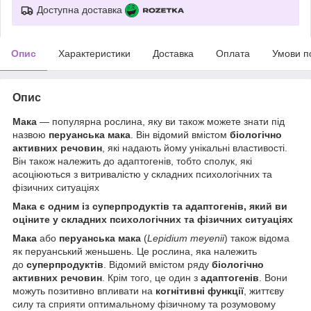
Доступна доставка
Опис
Характеристики
Доставка
Оплата
Умови п
Опис
Мака
— популярна рослина, яку ви також можете знати під
назвою
перуанська
мака
. Він відомий вмістом
біологічно
активних речовин
, які надають йому унікальні властивості.
Він також належить до адаптогенів, тобто сполук, які
асоціюються з витривалістю у складних психологічних та
фізичних ситуаціях
Мака є одним із суперпродуктів та адаптогенів, який ви
оціните у складних психологічних та фізичних ситуаціях
Мака
або
перуанська мака
(
Lepidium meyenii
) також відома
як перуанський женьшень. Це рослина, яка належить
до
суперпродуктів
. Відомий вмістом ряду
біологічно
активних речовин
. Крім того, це один з
адаптогенів
. Вони
можуть позитивно впливати на
когнітивні функції
, життєву
силу та сприяти оптимальному фізичному та розумовому