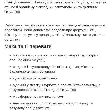
функціонуванню. Вони відомі своєю здатністю до адаптації та
стійкості організму в складних психологічних та фізичних
ситуаціях
Сама мака також відома в усьому світі завдяки деяким іншим
перевагам. Вона допомагає подбати про фертильність,
фізичну та розумову працездатність і загальну життєздатність
організму
Мака та її переваги
містить екстракт з рослини маки (перуанської хурми
або Lepidium meyenii)
є одним із суперпродуктів, які, як відомо, містять
біологічно активні речовини
відноситься до адаптогенів
відомий у зв'язку з турботою про стійкість організму в
розумово та фізично складних ситуаціях
має форму практичних капсул
для піклування про фертильність або фізичну та
розумову працездатність