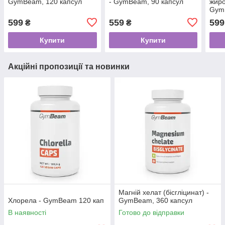
GymBeam, 120 капсул
- GymBeam, 90 капсул
жиро
Gym
599
559
599
₴
₴
Купити
Купити
Акційні пропозиції та новинки
Магній хелат (бісгліцинат) -
Хлорела - GymBeam 120 кап
GymBeam, 360 капсул
В наявності
Готово до відправки