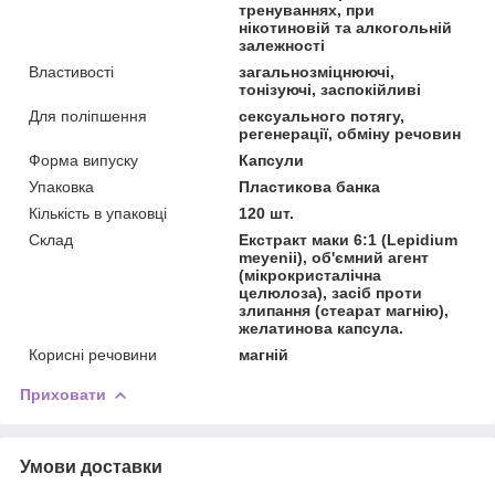
тренуваннях, при
нікотиновій та алкогольній
залежності
Властивості
загальнозміцнюючі,
тонізуючі, заспокійливі
Для поліпшення
сексуального потягу,
регенерації, обміну речовин
Форма випуску
Капсули
Упаковка
Пластикова банка
Кількість в упаковці
120 шт.
Склад
Екстракт маки 6:1 (Lepidium
meyenii), об'ємний агент
(мікрокристалічна
целюлоза), засіб проти
злипання (стеарат магнію),
желатинова капсула.
Корисні речовини
магній
Приховати
Умови доставки