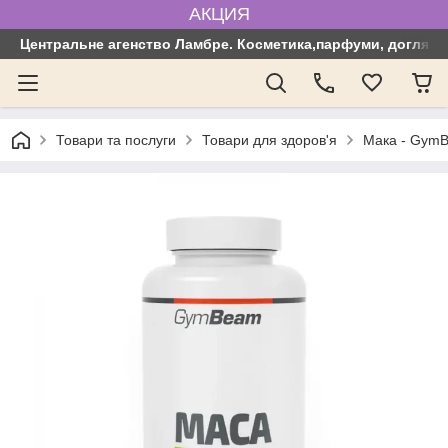
АКЦИЯ
Центральне агенство Ламбре. Косметика,парфуми, догляд з
Товари та послуги
Товари для здоров'я
Мака - GymB