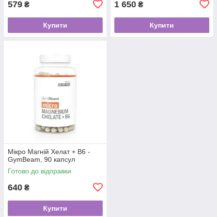
579
1 650
₴
₴
Купити
Купити
Мікро Магній Хелат + В6 -
GymBeam, 90 капсул
Готово до відправки
640
₴
Купити