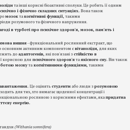
ноліди
та інші корисні біоактивні сполуки. Це робить її одним
сихічно і фізично складних ситуаціях.
Вона також
про
мозок
та
когнітивні функції,
такими
ріоди розумового та фізичного напруження.
оді в турботі про психічне здоров'я, мозок, пам'ять і
имова вишня
- функціональний рослинний екстракт, що
ого основним активним компонентом є
вітаноліди,
для яких
ежить до
адаптогенів,
які пов'язані з
стійкістю в
її корисною для
психічного здоров'я
та
якісного сну.
Він також
ботою мозку
та
когнітивними функціями,
такими
навантаження.
Це оцінять
студенти
або люди з
розумовою
ідходить для тих, хто вимагає щоденної концентрації і
функціональною рослиною з корисними ефектами, яка
придатна
иттєву енергію.
агандхи
(Withania somnifera)