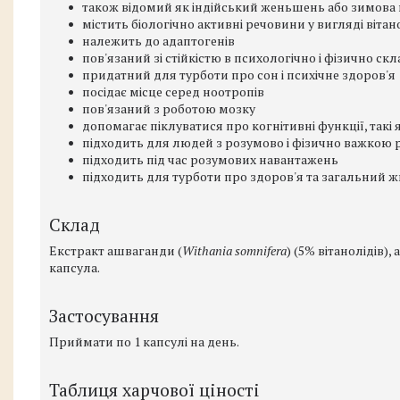
також відомий як індійський женьшень або зимова
містить біологічно активні речовини у вигляді вітан
належить до адаптогенів
пов'язаний зі стійкістю в психологічно і фізично ск
придатний для турботи про сон і психічне здоров'я
посідає місце серед ноотропів
пов'язаний з роботою мозку
допомагає піклуватися про когнітивні функції, такі 
підходить для людей з розумово і фізично важкою
підходить під час розумових навантажень
підходить для турботи про здоров'я та загальний ж
Склад
Екстракт ашваганди (
Withania somnifera
) (5% вітанолідів)
капсула.
Застосування
Приймати по 1 капсулі на день.
Таблиця харчової ціності