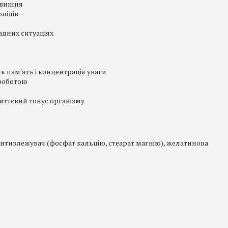
 вишня
олідів
ладних ситуаціях
як пам'ять і концентрація уваги
 роботою
иттєвий тонус організму
, антизлежувач (фосфат кальцію, стеарат магнію), желатинова