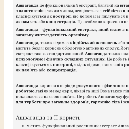
Ашваганда
це функціональний екстракт, багатий на
віта
з
адаптогенів
і, таким чином, асоціюється з
стійкістю в
п
класифікується як
ноотроп,
що допомагає піклуватися 
як
пам'ять
або
концентрація.
Це особливо корисно в пе
Ашваганда - функціональний екстракт, який стане в наг
загальну життєздатність організму
Ашваганда,
також відома як
індійський женьшень
або
з
містить безліч корисних біологічно активних сполук. Й
екстракт також стандартизований.
Ашваганда
також нал
психологічно
і
фізично складних ситуаціях.
Це робить 
класифікується як
ноотропі,
які, як відомо, пов'язані з
ро
як
пам'ять
або
концентрація.
Ашваганда
корисна в періоди
розумового
і
фізичного 
роботою,
такі як менеджери, лікарі та інші. Вона також п
покладається на свою пам'ять. Це робить Ашвагандху 
для турботи про загальне здоров'я, гармонію тіла і ж
Ашваганда та її користь
містить функціональний рослинний екстракт Ашв