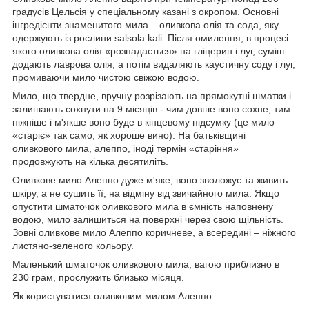
градусів Цельсія у спеціальному казані з окропом. Основні
інгредієнти знаменитого мила – оливкова олія та сода, яку
одержують із рослини salsola kali. Після омилення, в процесі
якого оливкова олія «розпадається» на гліцерин і луг, суміш
додають лаврова олія, а потім видаляють каустичну соду і луг,
промиваючи мило чистою свіжою водою.
Мило, що твердне, вручну розрізають на прямокутні шматки і
залишають сохнути на 9 місяців - чим довше воно сохне, тим
ніжніше і м'якше воно буде в кінцевому підсумку (це мило
«старіє» так само, як хороше вино). На батьківщині
оливкового мила, алеппо, іноді термін «старіння»
продовжують на кілька десятиліть.
Оливкове мило Алеппо дуже м'яке, воно зволожує та живить
шкіру, а не сушить її, на відміну від звичайного мила. Якщо
опустити шматочок оливкового мила в ємність наповнену
водою, мило залишиться на поверхні через свою щільність.
Зовні оливкове мило Алеппо коричневе, а всередині – ніжного
листяно-зеленого кольору.
Маленький шматочок оливкового мила, вагою приблизно в
230 грам, прослужить близько місяця.
Як користуватися оливковим милом Алеппо