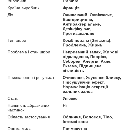
Виробник
L'ambre
Країна виробник
Франція
Дія
Очищаючий, Освіжаюче,
Бактерицидне,
Антибактеріальне,
Дезінфікуюче,
Протизапальне
Тип шкіри
Комбінована (Змішана),
Проблемна, Жирна
Проблема і стан шкіри
Неприємний запах, Жирові
відкладення, Псоріаз,
Себорея, Алергія, Акне,
Екзема, Підвищена
пітливість
Призначення і результат
Очищення, Усунення блиску,
Підсушуючий ефект,
Нормалізація секреції
сальних залоз
Стать
Унісекс
Наявність абразивних
Ні
частинок
Область застосування
Обличчя, Волосся, Тіло,
Інтимні зони
Форма мила
Прямокутна