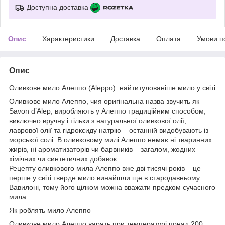
Доступна доставка
Опис
Характеристики
Доставка
Оплата
Умови п
Опис
Оливкове мило Алеппо (Aleppo): найтитулованіше мило у світі
Оливкове мило Алеппо, чия оригінальна назва звучить як
Savon d’Alep, виробляють у Алеппо традиційним способом,
виключно вручну і тільки з натуральної оливкової олії,
лаврової олії та гідроксиду натрію – останній видобувають із
морської солі. В оливковому милі Алеппо немає ні тваринних
жирів, ні ароматизаторів чи барвників – загалом, жодних
хімічних чи синтетичних добавок.
Рецепту оливкового мила Алеппо вже дві тисячі років – це
перше у світі тверде мило винайшли ще в стародавньому
Вавилоні, тому його цілком можна вважати предком сучасного
мила.
Як роблять мило Алеппо
Оливкове мило Алеппо варять при температурі понад 200