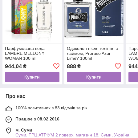
Парфумована вода
Одеколон після гоління з
Пар
LAMBRE MELLONY
лаймом, Proraso Azur
LAM
WOMAN 100 ml
Lime? 100ml
WOM
944,04
888
944
₴
₴
Купити
Купити
Про нас
100% позитивних з 83 відгуків за рік
Працює з 08.02.2016
м. Суми
Суми, ТРЦ АТРІУМ 2 поверх, магазин 18, Суми, Україна