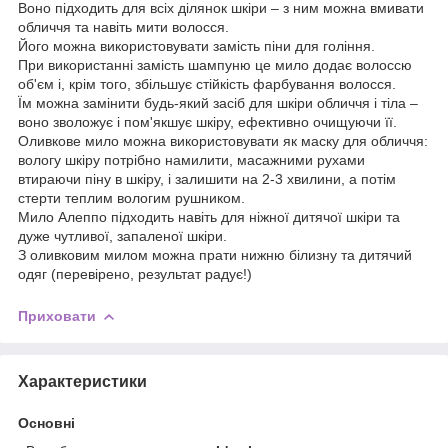
Воно підходить для всіх ділянок шкіри – з ним можна вмивати
обличчя та навіть мити волосся.
Його можна використовувати замість піни для гоління.
При використанні замість шампуню це мило додає волоссю
об'єм і, крім того, збільшує стійкість фарбування волосся.
Їм можна замінити будь-який засіб для шкіри обличчя і тіла –
воно зволожує і пом'якшує шкіру, ефективно очищуючи її.
Оливкове мило можна використовувати як маску для обличчя:
вологу шкіру потрібно намилити, масажними рухами
втираючи піну в шкіру, і залишити на 2-3 хвилини, а потім
стерти теплим вологим рушником.
Мило Алеппо підходить навіть для ніжної дитячої шкіри та
дуже чутливої, запаленої шкіри.
З оливковим милом можна прати нижню білизну та дитячий
одяг (перевірено, результат радує!)
Приховати
Характеристики
Основні