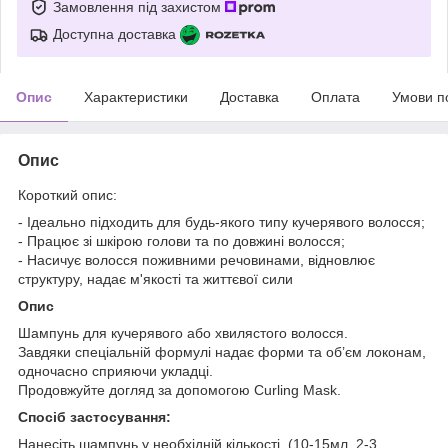
Замовлення під захистом
Доступна доставка
Опис
Характеристики
Доставка
Оплата
Умови п
Опис
Короткий опис:
- Ідеально підходить для будь-якого типу кучерявого волосся;
- Працює зі шкірою голови та по довжині волосся;
- Насичує волосся поживними речовинами, відновлює
структуру, надає м'якості та життєвої сили
Опис
Шампунь для кучерявого або хвилястого волосся.
Завдяки спеціальній формулі надає форми та об’єм локонам,
одночасно сприяючи укладці.
Продовжуйте догляд за допомогою Curling Mask.
Спосіб застосування:
Нанесіть шампунь у необхідній кількості, (10-15мл. 2-3