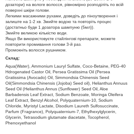
дозатори) на вологе волосся, рівномірно розподіліть по всій
поверхні шкіри голови.
Легкими масажними рухами, доведіть до піноутворення і
залиште на 1-2 хв. Змийте водою та повторіть процес
(достатньо буде 1 дозатора шампуню (5мл)).
Змийте великою кількістю води.
Якщо Ви використовуєте стайлінгові препарати, можете
повторити промивання голови 3-й раз.
Промокніть волосся рушником.
Склад:
Aqua(Water), Ammonium Lauryl Sulfate, Coco-Betaine, PEG-40
Hdrogenated Castor Oil, Persea Gratissima Oil (Persea
Gratissima (Avocado) Oil, Simmondsia Chinensis Seed
Oil(Simmondsia Chinensis (Jojoba) Seed oil), Helianthus Annuus
Seed Oil (Helianthus Annus (Sunflower) Seed Oil, Aloe
Barbadensis Leaf Extract, Sodium Benzoate, Moringa Oleifera
Leaf Extract, Benzyl Alcohol, Polyquaternium-10, Sodium
Chloride, Myristyl Lactate, Disodium Laureth Sulfosuccinate,
Рarfum (Fragrance), Polyquaternium-7, Ethylhexylglycerin,
Glycerin, Tetrasodium glutamate diacetate, Tocopherol,
Phenoxyethanol