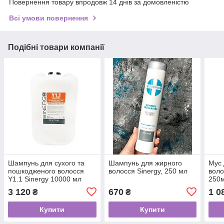
Повернення товару впродовж 14 днів за домовленістю
Всі умови повернення
Подібні товари компанії
Шампунь для сухого та
Шампунь для жирного
Мус 
пошкодженого волосся
волосся Sinergy, 250 мл
воло
Y1.1 Sinergy 10000 мл
250
3 120
670
1 0
₴
₴
Купити
Купити