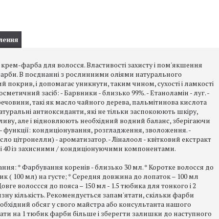
лення
чна крем-фарба для волосся. Властивості захисту і пом'якшення
 фарби. В поєднанні з рослинними оліями натурального
 покрив, і допомагає уникнути, таким чином, сухості і ламкості
метичний засіб: - Барвники - близько 99%. - Етаноламін - луг. -
ечовини, такі як масло чайного дерева, пальмітинова кислота
натуральні антиоксиданти, які не тільки заспокоюють шкіру,
ву, але і відновлюють необхідний водний баланс, зберігаючи
- функції: кондиціонування, розгладження, зволоження. -
ло цітронелли) - ароматизатор. - Ліналоол - квітковий екстракт
 30 і 40 із захисними / кондиціонуючими компонентами.
ння: * Фарбування коренів - близько 30 мл. * Коротке волосся до
ик ( 100 мл) на густе; * Середня довжина до лопаток – 100 мл
 Довге волоссся до пояса – 150 мл - 1.5 тюбика для тонкого і 2
изну кількість. Рекомендується запам'ятати, скільки фарби
обхідний обсяг у свого майстра або консультанта нашого
ати на 1 тюбик фарби більше і зберегти залишки до наступного