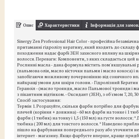
Опис
Характеристики
Інформація для замов
Sinergy Zen Professional Hair Color - професійна безаміа
притаманні гідролізу кератину, який входить до складу
походження надає фарбі ЗЕН захисного впливу на шкірний
волосся. Переваги: Компоненти, з яких складається цей кос
Рослинні масла - дана формула містить пом'якшувальні р
(пальмова олія, масло кісточки пальми і масло кокоса) і 
запобігаючи можливому почервонінню від сонячного впли
найкращі умови для шкіри голови. - Гідролізний Кератин 
Гераноіл - (масло троянди, масло Пальмової троянди і мас
з пікантним відтінком. - Оксидант (ЗЕН), з об'ємом 7, 20,
Спосіб застосування:
Термін 1. Розрахуйте, скільки фарби потрібно для фарбува
плечей (коріння + довжина) - 60 мл фарби на тонке і 1 тюб
фарби (1 тюбик) на тонку і 1,5 (150 мл) на густе волосся; *
тюбика ( 200 мл) для товстого волосся. * Наведено прибл
пішло на фарбування попереднього разу або уточнити не
інтернет - магазину. Якщо фарбуєте вперше, краще придб