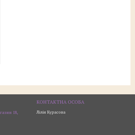
Лілія Курасова
газин 18,