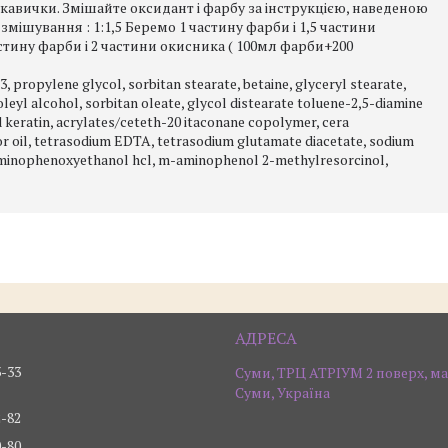
кавички. Змішайте оксидант і фарбу за інструкцією, наведеною
мішування : 1:1,5 Беремо 1 частину фарби і 1,5 частини
стину фарби і 2 частини окисника ( 100мл фарби+200
, propylene glycol, sorbitan stearate, betaine, glyceryl stearate,
eyl alcohol, sorbitan oleate, glycol distearate toluene-2,5-diamine
ed keratin, acrylates/ceteth-20 itaconane copolymer, cera
or oil, tetrasodium EDTA, tetrasodium glutamate diacetate, sodium
-diaminophenoxyethanol hcl, m-aminophenol 2-methylresorcinol,
3-33
Суми, ТРЦ АТРІУМ 2 поверх, ма
Суми, Україна
2-82
0-80