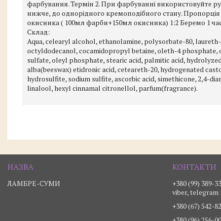
фарбування. Термін 2. При фарбуванні використовуйте ру
нижче, до однорідного кремоподібного стану. Пропорція з
окисника ( 100мл фарби+150мл окисника) 1:2 Беремо 1 ча
Склад:
Aqua, celearyl alcohol, ethanolamine, polysorbate-80, laureth-3
octyldodecanol, cocamidopropyl betaine, oleth-4 phosphate, ol
sulfate, oleyl phosphate, stearic acid, palmitic acid, hydrolyz
alba(beeswax) etidronic acid, ceteareth-20, hydrogenated cast
hydrosulfite, sodium sulfite, ascorbic acid, simethicone, 2,4
linalool, hexyl cinnamal citronellol, parfum(fragrance).
ЛАМБРЕ-СУМИ
+380 (99) 389-3
viber, telegram
+380 (67) 542-8
+380 (96) 256-0