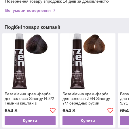
Повернення товару впродовж 14 днів за домовленістю
Всі умови повернення
Подібні товари компанії
Безаміачна крем-фарба
Безаміачна крем-фарба
Беза
для волосся Sinergy №3/2
для волосся ZEN Sinergy
для 
Темний каштан з
7/7 середньо русий
9/71
фіолетовим відтінком 100
коричневий 100 мл
кори
654
654
654
₴
₴
мл
100 
Купити
Купити