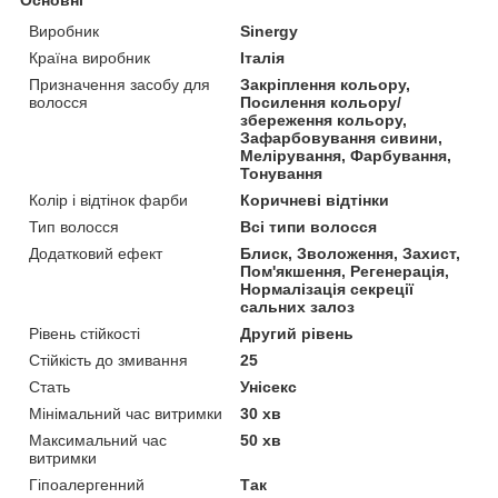
Виробник
Sinergy
Країна виробник
Італія
Призначення засобу для
Закріплення кольору,
волосся
Посилення кольору/
збереження кольору,
Зафарбовування сивини,
Мелірування, Фарбування,
Тонування
Колір і відтінок фарби
Коричневі відтінки
Тип волосся
Всі типи волосся
Додатковий ефект
Блиск, Зволоження, Захист,
Пом'якшення, Регенерація,
Нормалізація секреції
сальних залоз
Рівень стійкості
Другий рівень
Стійкість до змивання
25
Стать
Унісекс
Мінімальний час витримки
30 хв
Максимальний час
50 хв
витримки
Гіпоалергенний
Так