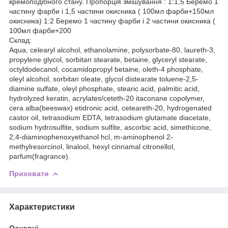
кремоподібного стану. Пропорція змішування : 1:1,5 Беремо 1
частину фарби і 1,5 частини окисника ( 100мл фарби+150мл
окисника) 1:2 Беремо 1 частину фарби і 2 частини окисника (
100мл фарби+200
Склад:
Aqua, celearyl alcohol, ethanolamine, polysorbate-80, laureth-3,
propylene glycol, sorbitan stearate, betaine, glyceryl stearate,
octyldodecanol, cocamidopropyl betaine, oleth-4 phosphate,
oleyl alcohol, sorbitan oleate, glycol distearate toluene-2,5-
diamine sulfate, oleyl phosphate, stearic acid, palmitic acid,
hydrolyzed keratin, acrylates/ceteth-20 itaconane copolymer,
cera alba(beeswax) etidronic acid, ceteareth-20, hydrogenated
castor oil, tetrasodium EDTA, tetrasodium glutamate diacetate,
sodium hydrosulfite, sodium sulfite, ascorbic acid, simethicone,
2,4-diaminophenoxyethanol hcl, m-aminophenol 2-
methylresorcinol, linalool, hexyl cinnamal citronellol,
parfum(fragrance).
Приховати
Характеристики
Основні