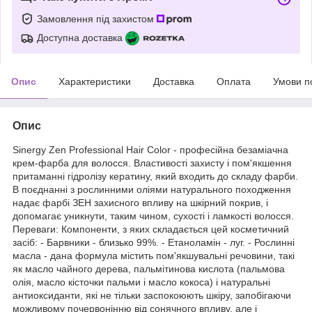
Замовлення під захистом
Доступна доставка
Опис
Характеристики
Доставка
Оплата
Умови п
Опис
Sinergy Zen Professional Hair Color - професійна безаміачна
крем-фарба для волосся. Властивості захисту і пом'якшення
притаманні гідролізу кератину, який входить до складу фарби.
В поєднанні з рослинними оліями натурального походження
надає фарбі ЗЕН захисного впливу на шкірний покрив, і
допомагає уникнути, таким чином, сухості і ламкості волосся.
Переваги: Компоненти, з яких складається цей косметичний
засіб: - Барвники - близько 99%. - Етаноламін - луг. - Рослинні
масла - дана формула містить пом'якшувальні речовини, такі
як масло чайного дерева, пальмітинова кислота (пальмова
олія, масло кісточки пальми і масло кокоса) і натуральні
антиоксиданти, які не тільки заспокоюють шкіру, запобігаючи
можливому почервонінню від сонячного впливу, але і