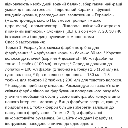
відновлюють необхідний водний баланс, зберігаючи найкращі
умови для шкіри голови. - Гідролізний Кератин - функції:
кондиціонування, розгладження, зволоження. - Гераноіл -
(масло троянди, масло Пальмової троянди і масло
цітронелли) - ароматизатор. - Ліналоол - квітковий екстракт з
пікантним відтінком. - Оксидант (ЗЕН), з об'ємом 7, 20, 30 і 40
із захисними / кондиціонуючими компонентами.
Спосіб застосування:
Термін 1. Розрахуйте, скільки фарби потрібно для
фарбування: * Фарбування коренів - близько 30 мл. * Коротке
волосся до плечей (коріння + довжина) - 60 мл фарби на
тонке і 1 тюбик ( 100 мл) на густе; * Середня довжина до
лопаток – 100 мл фарби (1 тюбик) на тонку і 1,5 (150 мл) на
густе волосся; * Довге волоссся до пояса – 150 мл - 1.5
тюбика для тонкого і 2 тюбика ( 200 мл) для товстого волосся.
* Наведено приблизну кількість. Рекомендується запам'ятати,
скільки фарби пішло на фарбування попереднього разу або
уточнити необхідний обсяг у свого майстра або консультанта
нашого інтернет - магазину. Якщо фарбуєте вперше, краще
придбати на 1 тюбик фарби більше і зберегти залишки до
наступного фарбування. Термін 2. При фарбуванні
використовуйте рукавички. Змішайте оксидант і фарбу за
інструкцією, наведеною нижче, до однорідного