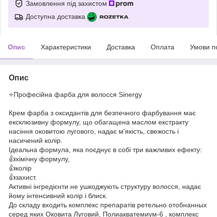
Замовлення під захистом
Доступна доставка
Опис
Характеристики
Доставка
Оплата
Умови п
Опис
⭐️Професійна фарба для волосся Sinergy
Крем фарба з оксидантів для безпечного фарбування має
ексклюзивну формулу, що обагащена маслом екстракту
насіння оковитою лугового, надає м'якість, свежость і
насичений колір.
Ідеальна формула, яка поєднує в собі три важливих ефекту:
👍хімічну формулу,
👍колір
👍захист.
Активні інгредієнти не ушкоджують структуру волосся, надає
йому інтенсивний колір і блиск.
До складу входить комплекс препаратів ретельно отобнанных
серед яких Оковита Луговий, Полиакватемиум-6 , комплекс