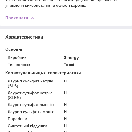
уникаючи використання в області коренів.
Приховати
Характеристики
Основні
Виробник
Sinergy
Тип волосся
Тонкі
Користувальницькі характеристики
Лаурил сульфат натрію
Ні
(SLS)
Лаурет сульфат натрію
Ні
(SLES)
Лаурет сульфат амонію
Ні
Лаурил сульфат амонію
Ні
Парабени
Ні
Синтетичні віддушки
Ні