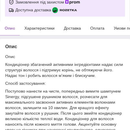
Замовлення під захистом
Доступна доставка
Опис
Характеристики
Доставка
Оплата
Умови п
Опис
Опис
Кондиціонер збагачений активними інгредієнтами надає сили
структурі волосся і підтримує корінь, не обтяжуючи його.
Надає тон і робить волосся м'яким і блискучим.
Спосіб застосування:
Поступово нанести на чисте, попередньо вимите шампунем
Sinergy, підсушене рушником волосся, розчесати для
максимального засвоєння активних елементів волокнами
волосся, залишити на 10 хвилин. Для кращого ефекту
закутайте волосся у рушник. Після цього змийте кондиціонер
великою кількістю теплої води. Кондиціонер для волосся
наносять після кожного миття голови. Акцентуйте основну
увагу на кінчиках при нанесенні кондиціонера, одночасно