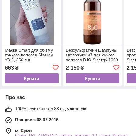
Маска Smart для об'єму
Безсульфатний шампунь
Без
тонкого волосся Sinergy
зволожуючий для сухого
прот
Y3.2, 250 мл
волосся B.iO Sinergy 1000
Sine
мл
663
2 150
2 1
₴
₴
Купити
Купити
Про нас
100% позитивних з 83 відгуків за рік
Працює з 08.02.2016
м. Суми
Суми, ТРЦ АТРІУМ 2 поверх, магазин 18, Суми, Україна