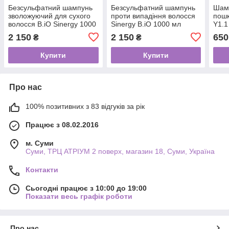
Безсульфатний шампунь
Безсульфатний шампунь
Шамп
зволожуючий для сухого
проти випадіння волосся
пошк
волосся B.iO Sinergy 1000
Sinergy B.iO 1000 мл
Y1.1
мл
2 150
2 150
650
₴
₴
Купити
Купити
Про нас
100% позитивних з 83 відгуків за рік
Працює з 08.02.2016
м. Суми
Суми, ТРЦ АТРІУМ 2 поверх, магазин 18, Суми, Україна
Контакти
Сьогодні працює з 10:00 до 19:00
Показати весь графік роботи
Про нас