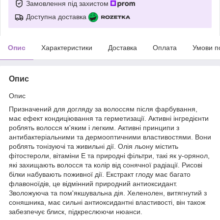
Замовлення під захистом
Доступна доставка
Опис
Характеристики
Доставка
Оплата
Умови п
Опис
Опис
Призначений для догляду за волоссям після фарбування,
має ефект кондиціювання та герметизації. Активні інгредієнти
роблять волосся м'яким і легким. Активні принципи з
антибактеріальними та дермооптичними властивостями. Вони
роблять тонізуючі та живильні дії. Олія льону містить
фітостероли, вітаміни Е та природні фільтри, такі як y-орянол,
які захищають волосся та колір від сонячної радіації. Рисові
білки набувають поживної дії. Екстракт глоду має багато
флавоноїдів, це відмінний природний антиоксидант.
Зволожуюча та пом'якшувальна дія. Хеленолен, витягнутий з
соняшника, має сильні антиоксидантні властивості, він також
забезпечує блиск, підкреслюючи нюанси.