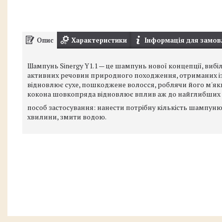
Опис
Характеристики
Інформація для замов
Шампунь Sinergy Y1.1 — це шампунь нової концепції, виб
активних речовин природного походження, отриманих із 
відновлює сухе, пошкоджене волосся, роблячи його м'як
кокона шовкопряда відновлює вплив аж до найглибших 
пособ застосування: нанести потрібну кількість шампуню 
хвилини, змити водою.