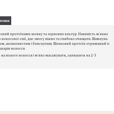
лення
ілений протеїнами шовку та зернових кльтур. Наявність м'яких
кокосової олії, дає змогу ніжно та глибоко очищати. Шампунь
им, шовковистим і блискучим. Шовковий протеїн отриманий із
шарів волосся.
на вологе волосся і м'яко масажувати, залишити на 2-3