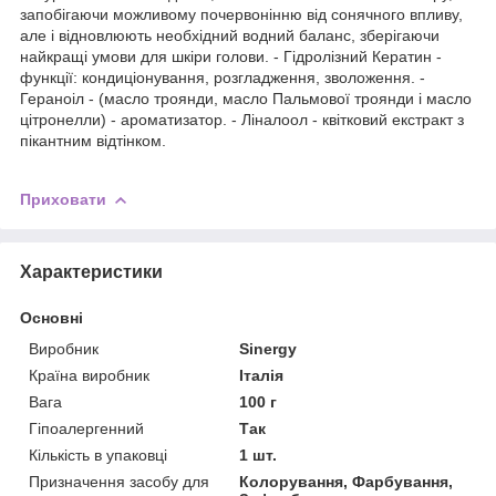
запобігаючи можливому почервонінню від сонячного впливу,
але і відновлюють необхідний водний баланс, зберігаючи
найкращі умови для шкіри голови. - Гідролізний Кератин -
функції: кондиціонування, розгладження, зволоження. -
Гераноіл - (масло троянди, масло Пальмової троянди і масло
цітронелли) - ароматизатор. - Ліналоол - квітковий екстракт з
пікантним відтінком.
Приховати
Характеристики
Основні
Виробник
Sinergy
Країна виробник
Італія
Вага
100 г
Гіпоалергенний
Так
Кількість в упаковці
1 шт.
Призначення засобу для
Колорування, Фарбування,