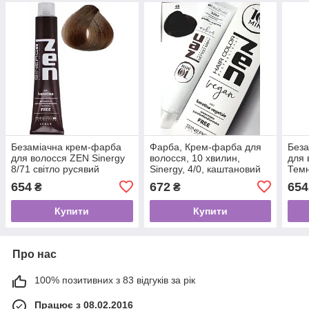
Безаміачна крем-фарба
Фарба, Крем-фарба для
Беза
для волосся ZEN Sinergy
волосся, 10 хвилин,
для 
8/71 світло русявий
Sinergy, 4/0, каштановий
Темн
коричнево-попелястий
100 мл,
654
672
654
₴
₴
100 мл
Купити
Купити
Про нас
100% позитивних з 83 відгуків за рік
Працює з 08.02.2016