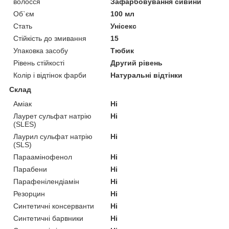
волосся
Зафарбовування сивини
Об`єм
100 мл
Стать
Унісекс
Стійкість до змивання
15
Упаковка засобу
Тюбик
Рівень стійкості
Другий рівень
Колір і відтінок фарби
Натуральні відтінки
Склад
Аміак
Ні
Лаурет сульфат натрію
Ні
(SLES)
Лаурил сульфат натрію
Ні
(SLS)
Параамінофенол
Ні
Парабени
Ні
Парафенілендіамін
Ні
Резорцин
Ні
Синтетичні консерванти
Ні
Синтетичні барвники
Ні