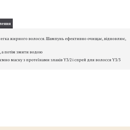
лення
злегка жирного волосся. Шампунь ефективно очищає, відновлює,
, а потім змити водою
но маску з протеїнами злаків Y3/2 і спрей для волосся Y3/3