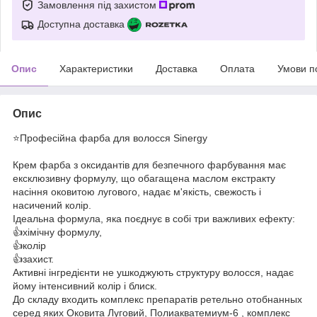
Замовлення під захистом
Доступна доставка
Опис
Характеристики
Доставка
Оплата
Умови п
Опис
⭐️Професійна фарба для волосся Sinergy
Крем фарба з оксидантів для безпечного фарбування має
ексклюзивну формулу, що обагащена маслом екстракту
насіння оковитою лугового, надає м'якість, свежость і
насичений колір.
Ідеальна формула, яка поєднує в собі три важливих ефекту:
👍хімічну формулу,
👍колір
👍захист.
Активні інгредієнти не ушкоджують структуру волосся, надає
йому інтенсивний колір і блиск.
До складу входить комплекс препаратів ретельно отобнанных
серед яких Оковита Луговий, Полиакватемиум-6 , комплекс