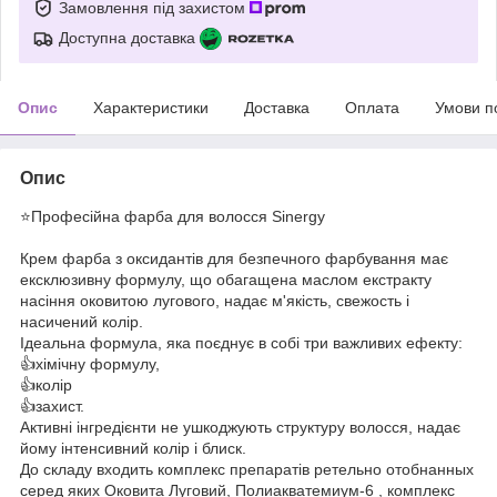
Замовлення під захистом
Доступна доставка
Опис
Характеристики
Доставка
Оплата
Умови п
Опис
⭐️Професійна фарба для волосся Sinergy
Крем фарба з оксидантів для безпечного фарбування має
ексклюзивну формулу, що обагащена маслом екстракту
насіння оковитою лугового, надає м'якість, свежость і
насичений колір.
Ідеальна формула, яка поєднує в собі три важливих ефекту:
👍хімічну формулу,
👍колір
👍захист.
Активні інгредієнти не ушкоджують структуру волосся, надає
йому інтенсивний колір і блиск.
До складу входить комплекс препаратів ретельно отобнанных
серед яких Оковита Луговий, Полиакватемиум-6 , комплекс