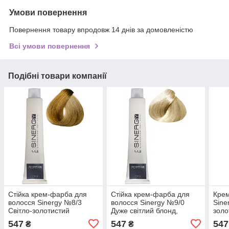
Умови повернення
Повернення товару впродовж 14 днів за домовленістю
Всі умови повернення
Подібні товари компанії
Стійка крем-фарба для
Стійка крем-фарба для
Крем
волосся Sinergy №8/3
волосся Sinergy №9/0
Sine
Світло-золотистий
Дуже світлий блонд,
золо
блонд,100мл
100мл
547
547
547
₴
₴