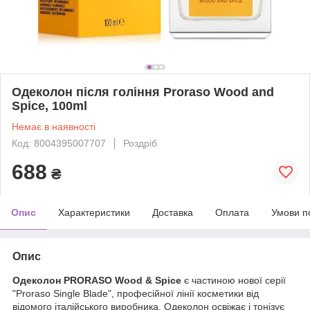
Одеколон після гоління Proraso Wood and
Spice, 100ml
Немає в наявності
Код: 8004395007707
Роздріб
688
₴
Опис
Характеристики
Доставка
Оплата
Умови п
Опис
Одеколон PRORASO Wood & Spice
є частиною нової серії
"Proraso Single Blade", професійної лінії косметики від
відомого італійського виробника. Одеколон освіжає і тонізує