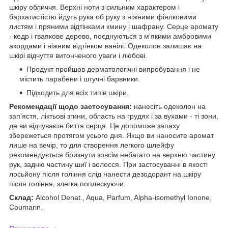
шкіру обличчя. Верхні ноти з сильним характером і
бархатистістю йдуть рука об руку з ніжними фіялковими
листям і пряними відтінками кмину і шафрану. Серце аромату
- кедр і гваякове дерево, поєднуються з м'якими амбровими
акордами і ніжним відтінком ванілі. Одеколон залишає на
шкірі відчуття витонченого уваги і любові.
Продукт пройшов дерматологічні випробування і не
містить парабени і штучні барвники.
Підходить для всіх типів шкіри.
Рекомендації щодо застосування:
нанесіть одеколон на
зап'ястя, ліктьові згини, область на грудях і за вухами - ті зони,
де ви відчуваєте биття серця. Це допоможе запаху
збережеться протягом усього дня. Якщо ви наносите аромат
лише на вечір, то для створення легкого шлейфу
рекомендується бризнути зовсім небагато на верхню частину
рук, задню частину шиї і волосся. При застосуванні в якості
лосьйону після гоління слід нанести дезодорант на шкіру
після гоління, злегка поплескуючи.
Склад:
Alcohol Denat., Aqua, Parfum, Alpha-isomethyl Ionone,
Coumarin.