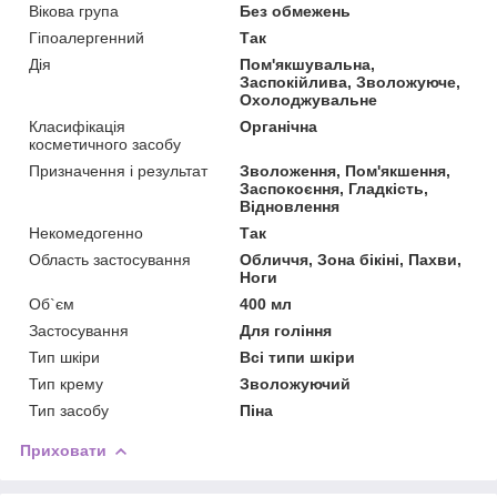
Вікова група
Без обмежень
Гіпоалергенний
Так
Дія
Пом'якшувальна,
Заспокійлива, Зволожуюче,
Охолоджувальне
Класифікація
Органічна
косметичного засобу
Призначення і результат
Зволоження, Пом'якшення,
Заспокоєння, Гладкість,
Відновлення
Некомедогенно
Так
Область застосування
Обличчя, Зона бікіні, Пахви,
Ноги
Об`єм
400 мл
Застосування
Для гоління
Тип шкіри
Всі типи шкіри
Тип крему
Зволожуючий
Тип засобу
Піна
Приховати