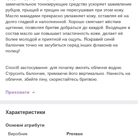
замечательное тонизирующее средство ускоряет заживление
рубцов, прыщей и трещин не пересушивая при этом кожу.
Масло макадами прекрасно увлажняет кожу, оставляя её на
долго гладкой и наполненной. Хорошо смягчает жёсткие
щетинки, позволяя бритве добраться до каждой. Входящее в
состав масло ши повышает эластичность кожи, делает её
более молодой и приятной на ощупь. Яскравий синій
балончик точно не загубиться серед інших флаконів на
полиці!
Спосіб застосування: для початку змочіть обличчя водою.
Струсніть балончик, тримаючи його вертикально. Нанесіть на
обличчя, збийте піну, скористайтесь бритвою.
Приховати
Характеристики
Основні атрибути
Виробник
Proraso