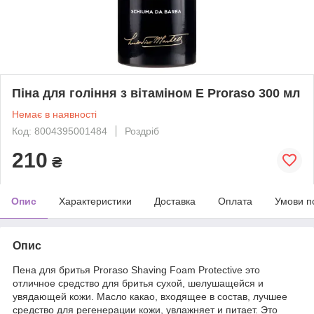
Піна для гоління з вітаміном Е Proraso 300 мл
Немає в наявності
Код: 8004395001484
Роздріб
210
₴
Опис
Характеристики
Доставка
Оплата
Умови п
Опис
Пена для бритья Proraso Shaving Foam Protective это
отличное средство для бритья сухой, шелушащейся и
увядающей кожи. Масло какао, входящее в состав, лучшее
средство для регенерации кожи, увлажняет и питает. Это