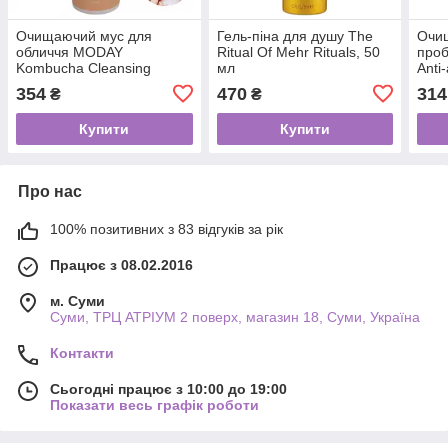
Очищаючий мус для
Гель-піна для душу The
Очи
обличчя MODAY
Ritual Of Mehr Rituals, 50
про
Kombucha Cleansing
мл
Anti
Mousse з екстрактом
BHA,
354
470
314
₴
₴
комбучі, альпійської верби
віта
та вітаміном С 150 мл
Купити
Купити
Про нас
100% позитивних з 83 відгуків за рік
Працює з 08.02.2016
м. Суми
Суми, ТРЦ АТРІУМ 2 поверх, магазин 18, Суми, Україна
Контакти
Сьогодні працює з 10:00 до 19:00
Показати весь графік роботи