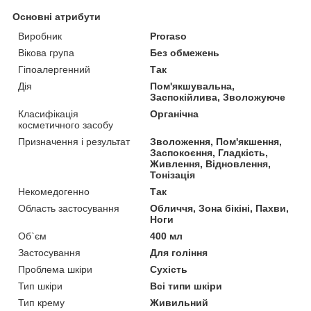
Основні атрибути
Виробник
Proraso
Вікова група
Без обмежень
Гіпоалергенний
Так
Дія
Пом'якшувальна,
Заспокійлива, Зволожуюче
Класифікація
Органічна
косметичного засобу
Призначення і результат
Зволоження, Пом'якшення,
Заспокоєння, Гладкість,
Живлення, Відновлення,
Тонізація
Некомедогенно
Так
Область застосування
Обличчя, Зона бікіні, Пахви,
Ноги
Об`єм
400 мл
Застосування
Для гоління
Проблема шкіри
Сухість
Тип шкіри
Всі типи шкіри
Тип крему
Живильний