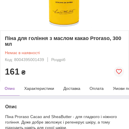
Піна для гоління з маслом какао Proraso, 300
мл
Немає в наявності
Код: 8004395001439
Роздріб
161
₴
Опис
Характеристики
Доставка
Оплата
Умови п
Опис
Піна Proraso Cacao and SheaButter - для гладкого і ніжного
гоління. Дуже добре зволожує і регенерує шкіру, а тому
підходить навіть для сухої шкіри.