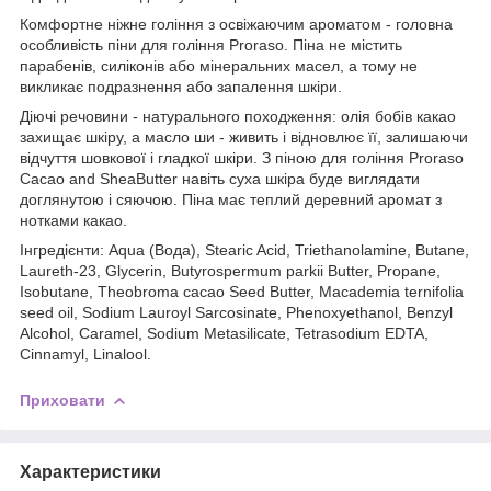
Комфортне ніжне гоління з освіжаючим ароматом - головна
особливість піни для гоління Proraso. Піна не містить
парабенів, силіконів або мінеральних масел, а тому не
викликає подразнення або запалення шкіри.
Діючі речовини - натурального походження: олія бобів какао
захищає шкіру, а масло ши - живить і відновлює її, залишаючи
відчуття шовкової і гладкої шкіри. З піною для гоління Proraso
Cacao and SheaButter навіть суха шкіра буде виглядати
доглянутою і сяючою. Піна має теплий деревний аромат з
нотками какао.
Інгредієнти: Aqua (Вода), Stearic Acid, Triethanolamine, Butane,
Laureth-23, Glycerin, Butyrospermum parkii Butter, Propane,
Isobutane, Theobroma cacao Seed Butter, Macademia ternifolia
seed oil, Sodium Lauroyl Sarcosinate, Phenoxyethanol, Benzyl
Alcohol, Caramel, Sodium Metasilicate, Tetrasodium EDTA,
Cinnamyl, Linalool.
Приховати
Характеристики