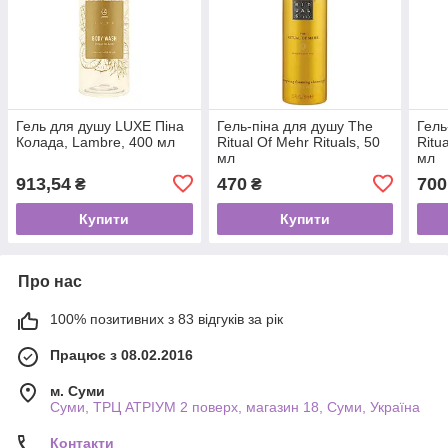
Гель для душу LUXE Піна
Гель-піна для душу The
Гель
Колада, Lambre, 400 мл
Ritual Of Mehr Rituals, 50
Ritu
мл
мл
913,54
470
700
₴
₴
Купити
Купити
Про нас
100% позитивних з 83 відгуків за рік
Працює з 08.02.2016
м. Суми
Суми, ТРЦ АТРІУМ 2 поверх, магазин 18, Суми, Україна
Контакти