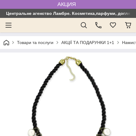
АКЦИЯ
Центральне агенство Ламбре. Косметика,парфуми, догляд з
Товари та послуги
АКЦІЇ ТА ПОДАРУНКИ 1+1
Намист