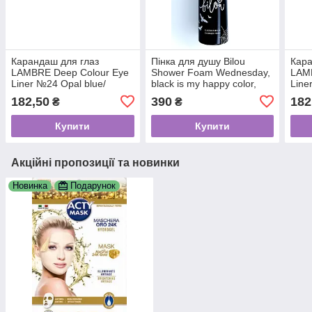
Карандаш для глаз
Пінка для душу Bilou
Кара
LAMBRE Deep Colour Eye
Shower Foam Wednesday,
LAMB
Liner №24 Opal blue/
black is my happy color,
Line
Синий опал
200 мл
182,50
390
182
₴
₴
Купити
Купити
Акційні пропозиції та новинки
Новинка
Подарунок