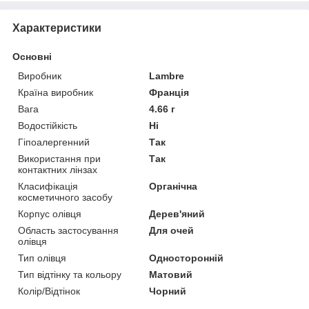
Характеристики
Основні
Виробник
Lambre
Країна виробник
Франція
Вага
4.66 г
Водостійкість
Ні
Гіпоалергенний
Так
Використання при
Так
контактних лінзах
Класифікація
Органічна
косметичного засобу
Корпус олівця
Дерев'яний
Область застосування
Для очей
олівця
Тип олівця
Односторонній
Тип відтінку та кольору
Матовий
Колір/Відтінок
Чорний