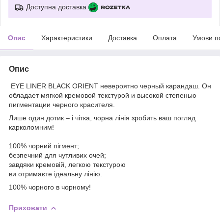
Доступна доставка
Опис
Характеристики
Доставка
Оплата
Умови п
Опис
EYE LINER BLACK ORIENT невероятно черный карандаш. Он
обладает мягкой кремовой текстурой и высокой степенью
пигментации черного красителя.
Лише один дотик – і чітка, чорна лінія зробить ваш погляд
карколомним!
100% чорний пігмент;
безпечний для чутливих очей;
завдяки кремовій, легкою текстурою
ви отримаєте ідеальну лінію.
100% чорного в чорному!
Приховати