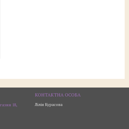
Лілія Курасова
газин 18,