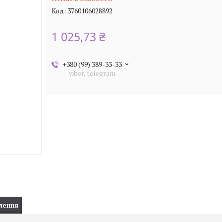
Код:
3760106028892
1 025,73 ₴
+380 (99) 389-33-33
viber, telegram
лення