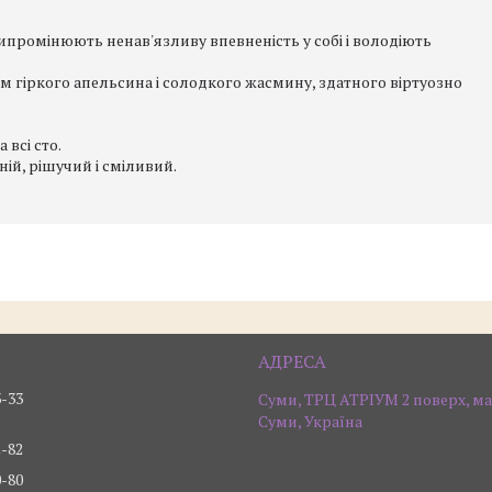
випромінюють ненав'язливу впевненість у собі і володіють
м гіркого апельсина і солодкого жасмину, здатного віртуозно
 всі сто.
ій, рішучий і сміливий.
3-33
Суми, ТРЦ АТРІУМ 2 поверх, ма
Суми, Україна
2-82
0-80