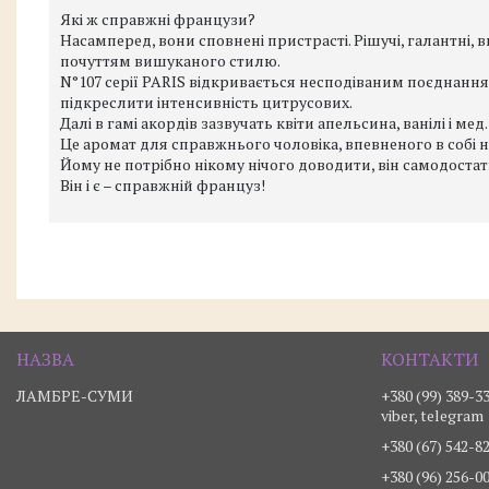
Які ж справжні французи?
Насамперед, вони сповнені пристрасті. Рішучі, галантні, 
почуттям вишуканого стилю.
N°107 серії PARIS відкривається несподіваним поєднання
підкреслити інтенсивність цитрусових.
Далі в гамі акордів зазвучать квіти апельсина, ванілі і мед.
Це аромат для справжнього чоловіка, впевненого в собі на
Йому не потрібно нікому нічого доводити, він самодостатн
Він і є – справжній француз!
ЛАМБРЕ-СУМИ
+380 (99) 389-3
viber, telegram
+380 (67) 542-8
+380 (96) 256-0