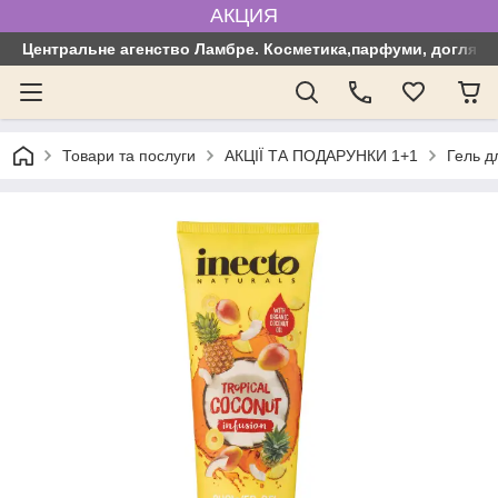
АКЦИЯ
Центральне агенство Ламбре. Косметика,парфуми, догляд з
Товари та послуги
АКЦІЇ ТА ПОДАРУНКИ 1+1
Гель д