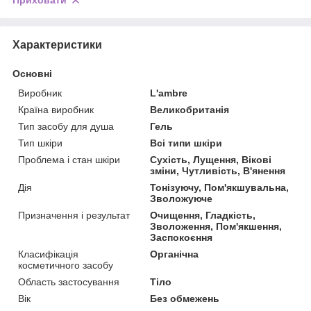
Приховати
Характеристики
Основні
Виробник
L'ambre
Країна виробник
Великобританія
Тип засобу для душа
Гель
Тип шкіри
Всі типи шкіри
Проблема і стан шкіри
Сухість, Лущення, Вікові
зміни, Чутливість, В'янення
Дія
Тонізуючу, Пом'якшувальна,
Зволожуюче
Призначення і результат
Очищення, Гладкість,
Зволоження, Пом'якшення,
Заспокоєння
Класифікація
Органічна
косметичного засобу
Область застосування
Тіло
Вік
Без обмежень