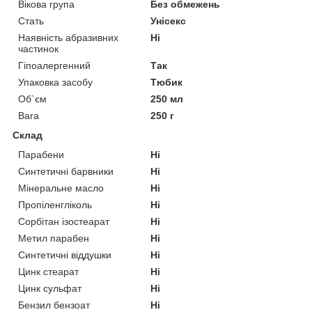
Вікова група
Без обмежень
Стать
Унісекс
Наявність абразивних
Ні
частинок
Гіпоалергенний
Так
Упаковка засобу
Тюбик
Об`єм
250 мл
Вага
250 г
Склад
Парабени
Ні
Синтетичні барвники
Ні
Мінеральне масло
Ні
Пропіленгліколь
Ні
Сорбітан ізостеарат
Ні
Метил парабен
Ні
Синтетичні віддушки
Ні
Цинк стеарат
Ні
Цинк сульфат
Ні
Бензил бензоат
Ні