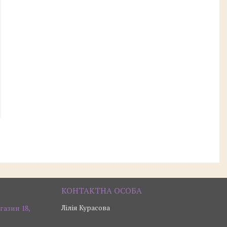
Лілія Курасова
газин 18,