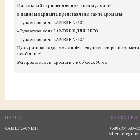
Идеальный вариант для презента мужчине!
в данном варианта представлены такие ароматы:
- Туалетная вода LAMBRE №101
- Туалетная вода LAMBRE X ДЛЯ НЕГО
- Туалетная вода LAMBRE №107
Ця скринька надає можливість скуштувати різні аромати,
найбільше!
Всі представлені аромати є в об'ємах 50 мл
ЛАМБРЕ-СУМИ
+380 (99) 389-3
viber, telegram