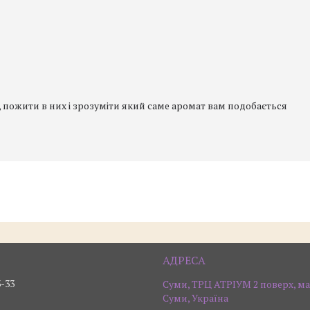
 пожити в них і зрозуміти який саме аромат вам подобається
3-33
Суми, ТРЦ АТРІУМ 2 поверх, ма
Суми, Україна