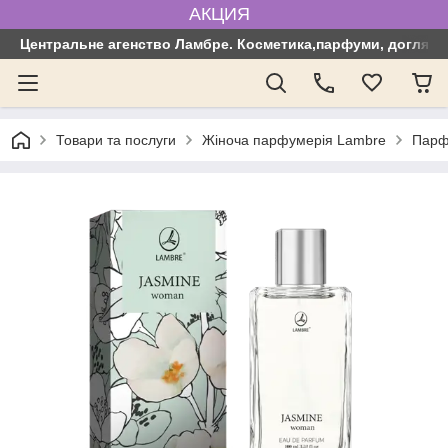
АКЦИЯ
Центральне агенство Ламбре. Косметика,парфуми, догляд з
Товари та послуги
Жіноча парфумерія Lambre
Парф