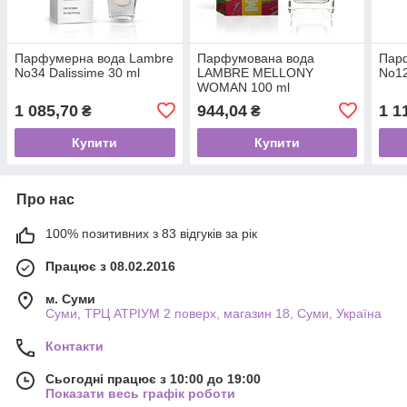
Парфумерна вода Lambre
Парфумована вода
Пар
No34 Dalissime 30 ml
LAMBRE MELLONY
No12
WOMAN 100 ml
1 085,70
944,04
1 1
₴
₴
Купити
Купити
Про нас
100% позитивних з 83 відгуків за рік
Працює з 08.02.2016
м. Суми
Суми, ТРЦ АТРІУМ 2 поверх, магазин 18, Суми, Україна
Контакти
Сьогодні працює з 10:00 до 19:00
Показати весь графік роботи