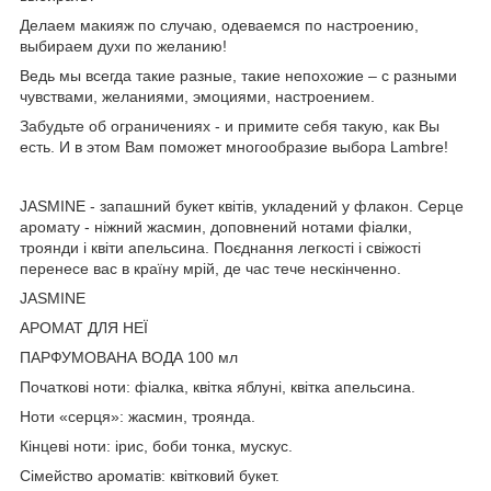
Делаем макияж по случаю, одеваемся по настроению,
выбираем духи по желанию!
Ведь мы всегда такие разные, такие непохожие – с разными
чувствами, желаниями, эмоциями, настроением.
Забудьте об ограничениях - и примите себя такую, как Вы
есть. И в этом Вам поможет многообразие выбора Lambre!
JASMINE - запашний букет квітів, укладений у флакон. Серце
аромату - ніжний жасмин, доповнений нотами фіалки,
троянди і квіти апельсина. Поєднання легкості і свіжості
перенесе вас в країну мрій, де час тече нескінченно.
JASMINE
АРОМАТ ДЛЯ НЕЇ
ПАРФУМОВАНА ВОДА 100 мл
Початкові ноти: фіалка, квітка яблуні, квітка апельсина.
Ноти «серця»: жасмин, троянда.
Кінцеві ноти: ірис, боби тонка, мускус.
Сімейство ароматів: квітковий букет.