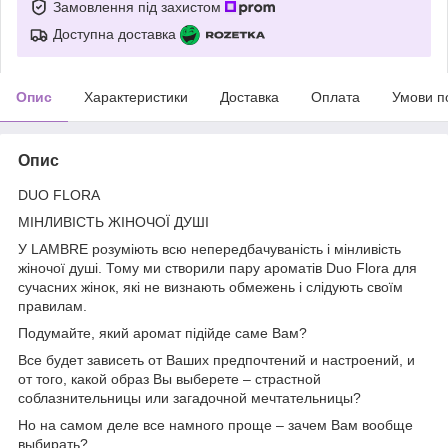
Замовлення під захистом
Доступна доставка
Опис
Характеристики
Доставка
Оплата
Умови п
Опис
DUO FLORA
МІНЛИВІСТЬ ЖІНОЧОЇ ДУШІ
У LAMBRE розуміють всю непередбачуваність і мінливість
жіночої душі. Тому ми створили пару ароматів Duo Flora для
сучасних жінок, які не визнають обмежень і слідують своїм
правилам.
Подумайте, який аромат підійде саме Вам?
Все будет зависеть от Ваших предпочтений и настроений, и
от того, какой образ Вы выберете – страстной
соблазнительницы или загадочной мечтательницы?
Но на самом деле все намного проще – зачем Вам вообще
выбирать?