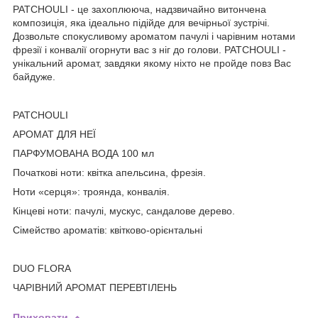
PATCHOULI - це захоплююча, надзвичайно витончена
композиція, яка ідеально підійде для вечірньої зустрічі.
Дозвольте спокусливому ароматом пачулі і чарівним нотами
фрезії і конвалії огорнути вас з ніг до голови. PATCHOULI -
унікальний аромат, завдяки якому ніхто не пройде повз Вас
байдуже.
PATCHOULI
АРОМАТ ДЛЯ НЕЇ
ПАРФУМОВАНА ВОДА 100 мл
Початкові ноти: квітка апельсина, фрезія.
Ноти «серця»: троянда, конвалія.
Кінцеві ноти: пачулі, мускус, сандалове дерево.
Сімейство ароматів: квітково-орієнтальні
DUO FLORA
ЧАРІВНИЙ АРОМАТ ПЕРЕВТІЛЕНЬ
Приховати